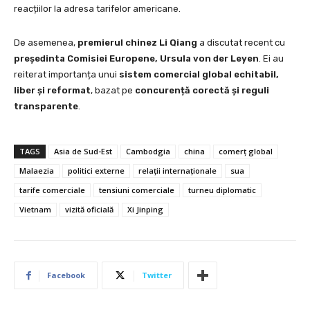
reacțiilor la adresa tarifelor americane.
De asemenea,
premierul chinez Li Qiang
a discutat recent cu
președinta Comisiei Europene, Ursula von der Leyen
. Ei au
reiterat importanța unui
sistem comercial global echitabil,
liber și reformat
, bazat pe
concurență corectă și reguli
transparente
.
TAGS
Asia de Sud-Est
Cambodgia
china
comerț global
Malaezia
politici externe
relații internaționale
sua
tarife comerciale
tensiuni comerciale
turneu diplomatic
Vietnam
vizită oficială
Xi Jinping
Facebook
Twitter