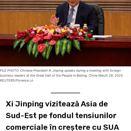
FILE PHOTO: Chinese President Xi Jinping speaks during a meeting with foreign
business leaders at the Great Hall of the People in Beijing, China March 28, 2025.
REUTERS/Florence Lo
Xi Jinping vizitează Asia de
Sud-Est pe fondul tensiunilor
comerciale în creștere cu SUA