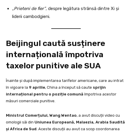
„Prieteni de fier”
, despre legătura strânsă dintre Xi și
liderii cambodgieni.
Beijingul caută susținere
internațională împotriva
taxelor punitive ale SUA
Înainte și după implementarea tarifelor americane, care au intrat
în vigoare la
9 aprilie
, China a început să caute
sprijin
internațional pentru o poziție comună
împotriva acestor
măsuri comerciale punitive.
Ministrul Comerțului, Wang Wentao
, a avut discuții video cu
omologii săi din
Uniunea Europeană, Malaezia, Arabia Saudită
și Africa de Sud
. Aceste discuții au avut ca scop coordonarea