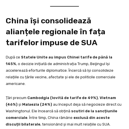
China își consolidează
alianțele regionale în fața
tarifelor impuse de SUA
După ce
Statele Unite au impus Chinei tarife de până la
145%
, o decizie inițiată de administrația Trump, Beijingul își
accelerează eforturile diplomatice. Încercă să își consolideze
relațiile cu țările vecine, afectate și ele de politicile comerciale
americane.
Țări precum
Cambodgia (lovită de tarife de 49%)
,
Vietnam
(46%)
și
Malaezia (24%)
au început deja să negocieze direct cu
Washingtonul. Ele încearcă să obțină
scutiri de la sancțiunile
comerciale
. Între timp, China rămâne
exclusă din aceste
discuții bilaterale
, tensionând și mai mult relațiile cu SUA.