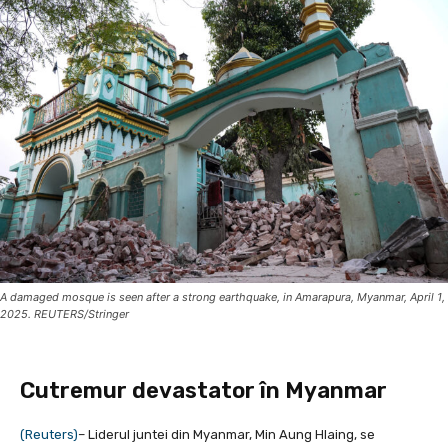
A damaged mosque is seen after a strong earthquake, in Amarapura, Myanmar, April 1,
2025. REUTERS/Stringer
Cutremur devastator în Myanmar
(Reuters)
– Liderul juntei din Myanmar, Min Aung Hlaing, se