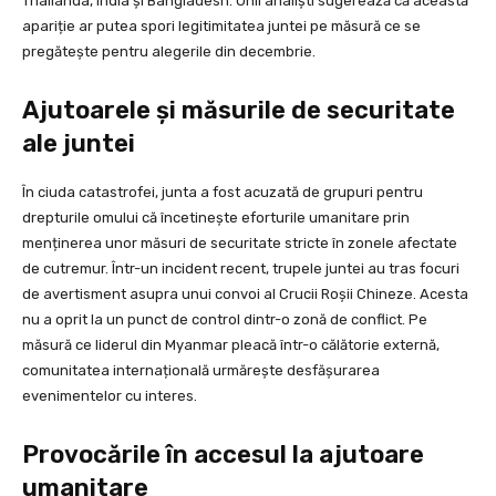
Thailanda, India și Bangladesh. Unii analiști sugerează că această
apariție ar putea spori legitimitatea juntei pe măsură ce se
pregătește pentru alegerile din decembrie.
Ajutoarele și măsurile de securitate
ale juntei
În ciuda catastrofei, junta a fost acuzată de grupuri pentru
drepturile omului că încetinește eforturile umanitare prin
menținerea unor măsuri de securitate stricte în zonele afectate
de cutremur. Într-un incident recent, trupele juntei au tras focuri
de avertisment asupra unui convoi al Crucii Roșii Chineze. Acesta
nu a oprit la un punct de control dintr-o zonă de conflict. Pe
măsură ce liderul din Myanmar pleacă într-o călătorie externă,
comunitatea internațională urmărește desfășurarea
evenimentelor cu interes.
Provocările în accesul la ajutoare
umanitare