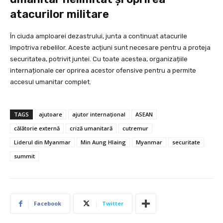
atacurilor militare
În ciuda amploarei dezastrului, junta a continuat atacurile
împotriva rebelilor. Aceste acțiuni sunt necesare pentru a proteja
securitatea, potrivit juntei. Cu toate acestea, organizațiile
internaționale cer oprirea acestor ofensive pentru a permite
accesul umanitar complet.
TAGS
ajutoare
ajutor internațional
ASEAN
călătorie externă
criză umanitară
cutremur
Liderul din Myanmar
Min Aung Hlaing
Myanmar
securitate
summit
Facebook
Twitter