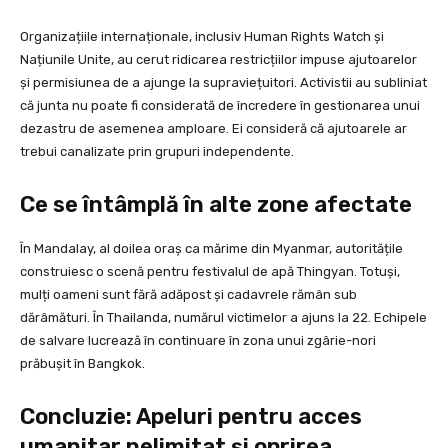
Organizațiile internaționale, inclusiv Human Rights Watch și
Națiunile Unite, au cerut ridicarea restricțiilor impuse ajutoarelor
și permisiunea de a ajunge la supraviețuitori. Activistii au subliniat
că junta nu poate fi considerată de încredere în gestionarea unui
dezastru de asemenea amploare. Ei consideră că ajutoarele ar
trebui canalizate prin grupuri independente.
Ce se întâmplă în alte zone afectate
În Mandalay, al doilea oraș ca mărime din Myanmar, autoritățile
construiesc o scenă pentru festivalul de apă Thingyan. Totuși,
mulți oameni sunt fără adăpost și cadavrele rămân sub
dărâmături. În Thailanda, numărul victimelor a ajuns la 22. Echipele
de salvare lucrează în continuare în zona unui zgârie-nori
prăbușit în Bangkok.
Concluzie: Apeluri pentru acces
umanitar nelimitat și oprirea