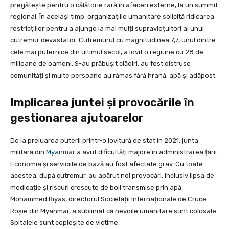
pregătește pentru o călătorie rară în afaceri externe, la un summit
regional. În același timp, organizațiile umanitare solicită ridicarea
restricțiilor pentru a ajunge la mai mulți supraviețuitori ai unui
cutremur devastator. Cutremurul cu magnitudinea 7,7, unul dintre
cele mai puternice din ultimul secol, a lovit o regiune cu 28 de
milioane de oameni. S-au prăbușit clădiri, au fost distruse
comunități și multe persoane au rămas fără hrană, apă și adăpost.
Implicarea juntei și provocările în
gestionarea ajutoarelor
De la preluarea puterii printr-o lovitură de stat în 2021, junta
militară din
Myanmar
a avut dificultăți majore în administrarea țării.
Economia și serviciile de bază au fost afectate grav. Cu toate
acestea, după cutremur, au apărut noi provocări, inclusiv lipsa de
medicație și riscuri crescute de boli transmise prin apă.
Mohammed Riyas, directorul Societății Internaționale de Cruce
Roșie din Myanmar, a subliniat că nevoile umanitare sunt colosale.
Spitalele sunt copleșite de victime.