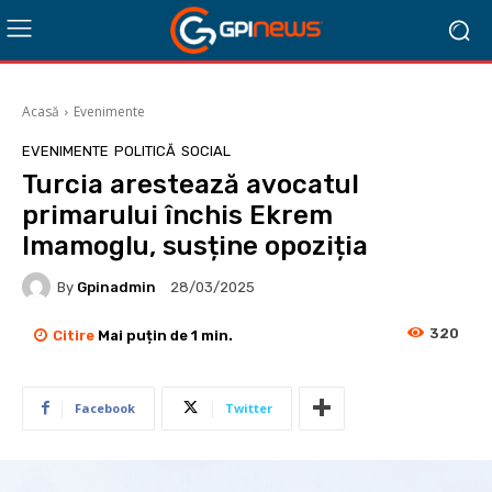
Acasă
Evenimente
EVENIMENTE
POLITICĂ
SOCIAL
Turcia arestează avocatul
primarului închis Ekrem
Imamoglu, susține opoziția
By
Gpinadmin
28/03/2025
320
Citire
Mai puțin de 1
min.
Facebook
Twitter