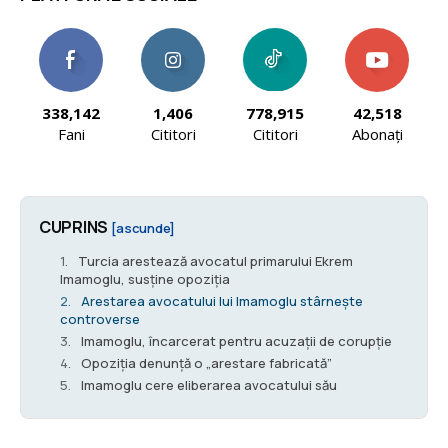
338,142
1,406
778,915
42,518
Fani
Cititori
Cititori
Abonați
CUPRINS
[ascunde]
Turcia arestează avocatul primarului Ekrem
Imamoglu, susține opoziția
Arestarea avocatului lui Imamoglu stârnește
controverse
Imamoglu, încarcerat pentru acuzații de corupție
Opoziția denunță o „arestare fabricată”
Imamoglu cere eliberarea avocatului său