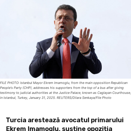
FILE PHOTO: Istanbul Mayor Ekrem Imamoglu, from the main opposition Republican
People's Party (CHP), addresses his supporters from the top of a bus after giving
testimony to judicial authorities at the Justice Palace, known as Caglayan Courthouse,
in Istanbul, Turkey, January 31, 2025. REUTERS/Dilara Senkaya/File Photo
Turcia arestează avocatul primarului
Ekrem Imamoglu, susține opoziția