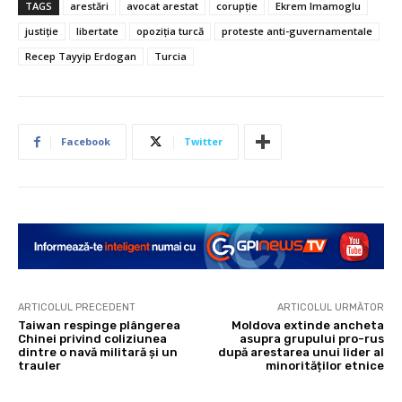
TAGS
arestări
avocat arestat
corupție
Ekrem Imamoglu
justiție
libertate
opoziția turcă
proteste anti-guvernamentale
Recep Tayyip Erdogan
Turcia
Facebook
Twitter
ARTICOLUL PRECEDENT
ARTICOLUL URMĂTOR
Taiwan respinge plângerea
Moldova extinde ancheta
Chinei privind coliziunea
asupra grupului pro-rus
dintre o navă militară și un
după arestarea unui lider al
trauler
minorităților etnice