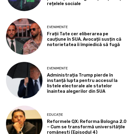
rețelele sociale
EVENIMENTE
Frații Tate cer eliberarea pe
cauțiune în SUA. Avocații susțin că
notorietatea îi împiedică să fugă
EVENIMENTE
Administrația Trump pierde în
instanță lupta pentru accesul la
listele electorale ale statelor
înaintea alegerilor din SUA
EDUCAȚIE
Reformele QX: Reforma Bologna 2.0
– Cum se transformă universitățile
românești (Episodul 4)