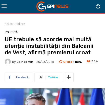
Acasă
Politică
POLITICĂ
UE trebuie să acorde mai multă
atenție instabilității din Balcanii
de Vest, afirmă premierul croat
334
Citire
1
min.
By
Gpinadmin
20/03/2025
Facebook
Twitter