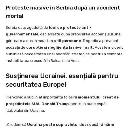
Proteste masive în Serbia după un accident
mortal
Serbia este zguduită de
luni de proteste anti-
guvernamentale
, declanșate după prăbușirea acoperișului unei
gări, care a dus la moartea a
15 persoane
. Tragedia a provocat
acuzații de
corupție și neglijență la nivel înalt.
Aceste incident
subliniază necesitatea unei abordări strategice pentru a combate
instabilitatea crescută în Balcanii de Vest.
Susținerea Ucrainei, esențială pentru
securitatea Europei
Plenkovic a subliniat importanța folosirii
momentului creat de
președintele SUA, Donald Trump
, pentru a pune capăt
războiului din Ucraina.
„Credem că
Ucraina poate supraviețui doar dacă rămâne