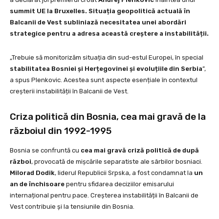
summit UE la Bruxelles. Situația geopolitică actuală în
Balcanii de Vest subliniază necesitatea unei abordări
strategice pentru a adresa această creștere a instabilității.
„Trebuie să monitorizăm situația din sud-estul Europei, în special
stabilitatea Bosniei și Herțegovinei și evoluțiile din Serbia
”,
a spus Plenkovic. Acestea sunt aspecte esențiale în contextul
creșterii instabilității în Balcanii de Vest.
Criza politică din Bosnia, cea mai gravă de la
războiul din 1992-1995
Bosnia se confruntă cu
cea mai gravă criză politică de după
război
, provocată de mișcările separatiste ale sârbilor bosniaci.
Milorad Dodik
, liderul Republicii Srpska, a fost condamnat la
un
an de închisoare
pentru sfidarea deciziilor emisarului
internațional pentru pace. Creșterea instabilității în Balcanii de
Vest contribuie și la tensiunile din Bosnia.