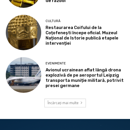
de război
CULTURĂ
Restaurarea Coifului de la
Coțofenești începe oficial. Muzeul
Național de Istorie publică etapele
intervenției
EVENIMENTE
Avionul ucrainean aflat lângă drona
explozivă de pe aeroportul Leipzig
transporta muniție militară, potrivit
presei germane
Încărcați mai multe