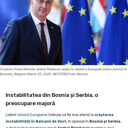
Croatia's Prime Minister Andrej Plenkovic walks to attend a European Union summit in
Brussels, Belgium March 20, 2025. REUTERS/Yves Herman
Instabilitatea din Bosnia și Serbia, o
preocupare majoră
Liderii
Uniunii Europene
trebuie să fie mai atenți la
creșterea
instabilității în Balcanii de Vest
,
în special în
Bosnia și Serbia
,
a declarat joi premierul croat
Andrej Plenkovic
înaintea unui