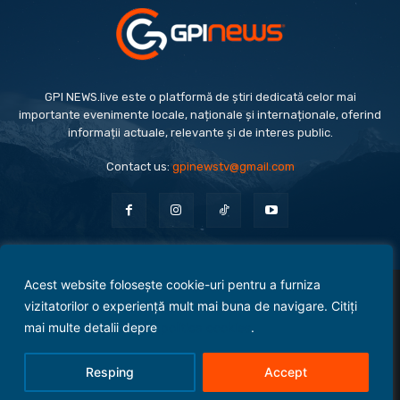
GPI NEWS.live este o platformă de știri dedicată celor mai
importante evenimente locale, naționale și internaționale, oferind
informații actuale, relevante și de interes public.
Contact us:
gpinewstv@gmail.com
Acest website folosește cookie-uri pentru a furniza
Evenimente
Politică
Economie
Social
Sport
Monden
Cultură
Antreprenoriat
vizitatorilor o experiență mult mai buna de navigare. Citiți
Administrație Publică
mai multe detalii depre
politica cookies
.
Termeni și condiții
Politica de confidențialitate
Politica Cookies
Contact
Resping
Accept
© 2025 Copyright - GPI NEWS