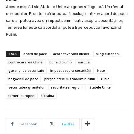
Aceste mișcări ale Statelor Unite au generat îngrijorări în rândul
europenilor. Ei se tem că ar putea fi excluși dintr-un acord de pace
care ar putea avea un impact semnificativ asupra securității lor.
Temerea lor este că acordul ar putea fi perceput ca favorizând
Rusia.
TAGS
acord de pace
acord favorabil Rusiei.
aliați europeni
contracararea Chinei
donald trump
europa
garanții de securitate
impact asupra securității
Nato
negocieri de pace
președintele rus Vladimir Putin
rusia
securitatea granițelor
securitatea regiunii
Statele Unite
temeri europeni
Ucraina
Facebook
Twitter