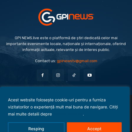
GPI NEWS.live este o platformă de știri dedicată celor mai
importante evenimente locale, naționale și internaționale, oferind
informații actuale, relevante și de interes public.
Contact us:
gpinewstv@gmail.com
Acest website folosește cookie-uri pentru a furniza
Evenimente
Politică
Economie
Social
Sport
Monden
Cultură
Antreprenoriat
vizitatorilor o experiență mult mai buna de navigare. Citiți
Administrație Publică
mai multe detalii depre
politica cookies
.
Termeni și condiții
Politica de confidențialitate
Politica Cookies
Contact
Resping
Accept