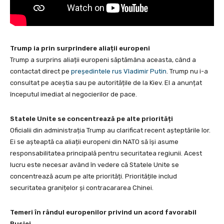
Trump ia prin surprindere aliații europeni
Trump a surprins aliații europeni săptămâna aceasta, când a
contactat direct pe
președintele rus Vladimir Putin
. Trump nu i-a
consultat pe aceștia sau pe autoritățile de la Kiev. El a anunțat
începutul imediat al negocierilor de pace.
Statele Unite se concentrează pe alte priorități
Oficialii din administrația Trump au clarificat recent așteptările lor.
Ei se așteaptă ca aliații europeni din NATO să își asume
responsabilitatea principală pentru securitatea regiunii. Acest
lucru este necesar având în vedere că Statele Unite se
concentrează acum pe alte priorități. Prioritățile includ
securitatea granițelor și contracararea Chinei.
Temeri în rândul europenilor privind un acord favorabil
Rusiei