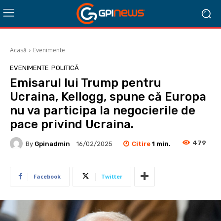
Acasă
Evenimente
EVENIMENTE
POLITICĂ
Emisarul lui Trump pentru
Ucraina, Kellogg, spune că Europa
nu va participa la negocierile de
pace privind Ucraina.
479
Citire
1
min.
By
Gpinadmin
16/02/2025
Facebook
Twitter