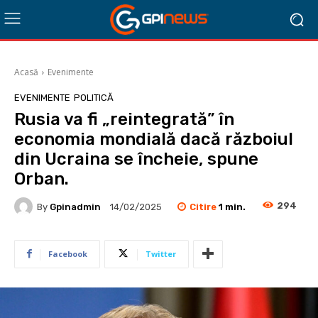
Acasă
Evenimente
EVENIMENTE
POLITICĂ
Rusia va fi „reintegrată” în
economia mondială dacă războiul
din Ucraina se încheie, spune
Orban.
294
Citire
1
min.
By
Gpinadmin
14/02/2025
Facebook
Twitter