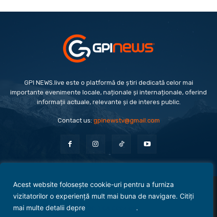
GPI NEWS.live este o platformă de știri dedicată celor mai
importante evenimente locale, naționale și internaționale, oferind
informații actuale, relevante și de interes public.
Contact us:
gpinewstv@gmail.com
Acest website folosește cookie-uri pentru a furniza
Evenimente
Politică
Economie
Social
Sport
Monden
Cultură
Antreprenoriat
vizitatorilor o experiență mult mai buna de navigare. Citiți
Administrație Publică
mai multe detalii depre
politica cookies
.