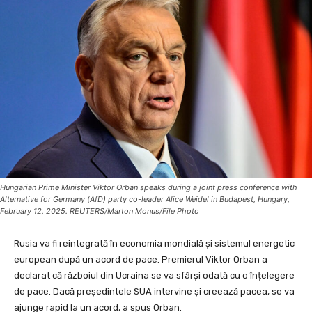
Hungarian Prime Minister Viktor Orban speaks during a joint press conference with
Alternative for Germany (AfD) party co-leader Alice Weidel in Budapest, Hungary,
February 12, 2025. REUTERS/Marton Monus/File Photo
Rusia va fi reintegrată în economia mondială și sistemul energetic
european după un acord de pace. Premierul Viktor Orban a
declarat că războiul din Ucraina se va sfârși odată cu o înțelegere
de pace. Dacă președintele SUA intervine și creează pacea, se va
ajunge rapid la un acord, a spus Orban.