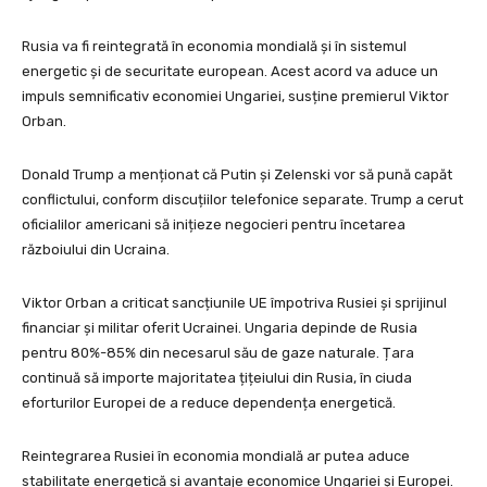
Rusia va fi reintegrată în economia mondială și în sistemul
energetic și de securitate european. Acest acord va aduce un
impuls semnificativ economiei Ungariei, susține premierul Viktor
Orban.
Donald Trump a menționat că Putin și Zelenski vor să pună capăt
conflictului, conform discuțiilor telefonice separate. Trump a cerut
oficialilor americani să inițieze negocieri pentru încetarea
războiului din Ucraina.
Viktor Orban a criticat sancțiunile UE împotriva Rusiei și sprijinul
financiar și militar oferit Ucrainei. Ungaria depinde de Rusia
pentru 80%-85% din necesarul său de gaze naturale. Țara
continuă să importe majoritatea țițeiului din Rusia, în ciuda
eforturilor Europei de a reduce dependența energetică.
Reintegrarea Rusiei în economia mondială ar putea aduce
stabilitate energetică și avantaje economice Ungariei și Europei.