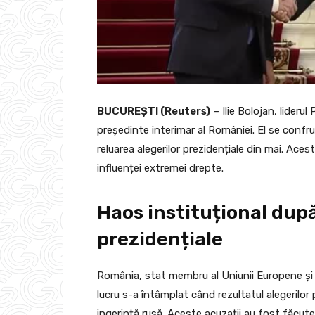
BUCUREȘTI (Reuters)
– Ilie Bolojan, liderul
președinte interimar al României. El se confrun
reluarea alegerilor prezidențiale din mai. Ace
influenței extremei drepte.
Haos instituțional după
prezidențiale
România, stat membru al Uniunii Europene și N
lucru s-a întâmplat când rezultatul alegerilor 
ingerință rusă. Aceste acuzații au fost făcut