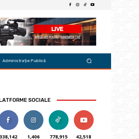
Administrație Publică
LATFORME SOCIALE
338,142
1,406
778,915
42,518