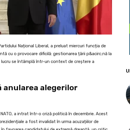
 Partidului Național Liberal, a preluat miercuri funcția de
tă cu o provocare dificilă: gestionarea țării p&acirc;nă la
st lucru se întâmplă într-un context de creștere a
U
 anularea alegerilor
ATO, a intrat într-o criză politică în decembrie. Acest
prezidențiale a fost invalidat în urma acuzațiilor de
e în favoarea candidatului de extremă dreaptă, un critic