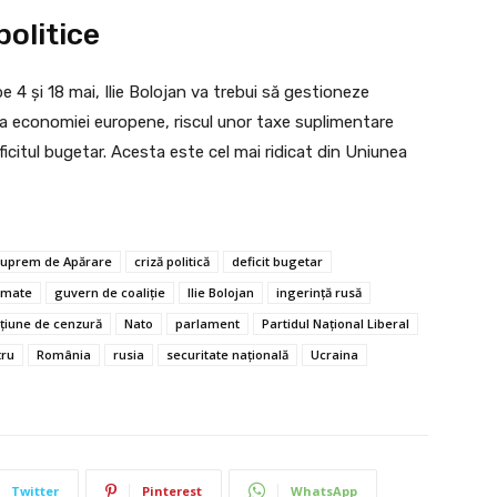
olitice
e 4 și 18 mai, Ilie Bolojan va trebui să gestioneze
rea economiei europene, riscul unor taxe suplimentare
citul bugetar. Acesta este cel mai ridicat din Uniunea
 Suprem de Apărare
criză politică
deficit bugetar
armate
guvern de coaliție
Ilie Bolojan
ingerință rusă
țiune de cenzură
Nato
parlament
Partidul Național Liberal
tru
România
rusia
securitate națională
Ucraina
Twitter
Pinterest
WhatsApp