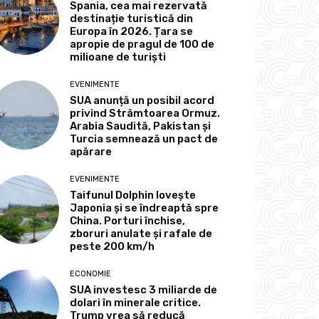
Spania, cea mai rezervată
destinație turistică din
Europa în 2026. Țara se
apropie de pragul de 100 de
milioane de turiști
EVENIMENTE
SUA anunță un posibil acord
privind Strâmtoarea Ormuz.
Arabia Saudită, Pakistan și
Turcia semnează un pact de
apărare
EVENIMENTE
Taifunul Dolphin lovește
Japonia și se îndreaptă spre
China. Porturi închise,
zboruri anulate și rafale de
peste 200 km/h
ECONOMIE
SUA investesc 3 miliarde de
dolari în minerale critice.
Trump vrea să reducă