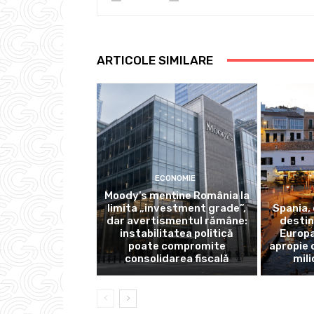
ARTICOLE SIMILARE
ECONOMIE
Moody’s menține România la
limita „investment grade”,
Spania,
dar avertismentul rămâne:
destin
instabilitatea politică
Europa
poate compromite
apropie 
consolidarea fiscală
mili