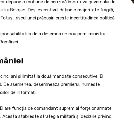
vor depune o moțiune de cenzură împotriva guvernului de
alii lui Bolojan. Deși executivul deține o majoritate fragilă,
tuși, riscul unei prăbușiri crește incertitudinea politică.
esponsabilitatea de a desemna un nou prim-ministru.
 României.
mâniei
cinci ani și limitat la două mandate consecutive. El
TO. De asemenea, desemnează premierul, numește
iilor de informații.
. El are funcția de comandant suprem al forțelor armate
 Acesta stabilește strategia militară și deciziile privind