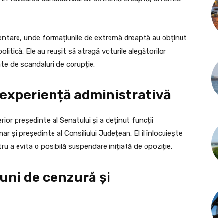
mentare, unde formațiunile de extremă dreaptă au obținut
itică. Ele au reușit să atragă voturile alegătorilor
te de scandaluri de corupție.
cu experiență administrativă
rior președinte al Senatului și a deținut funcții
ar și președinte al Consiliului Județean. El îl înlocuiește
ru a evita o posibilă suspendare inițiată de opoziție.
uni de cenzură și