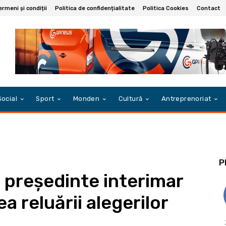
ermeni și condiții
Politica de confidențialitate
Politica Cookies
Contact
Social
Sport
Monden
Cultură
Antreprenoriat
P
e președinte interimar
a reluării alegerilor