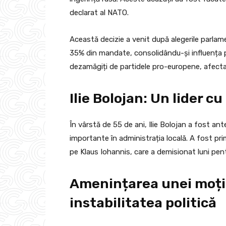
declarat al NATO.
Această decizie a venit după alegerile parla
35% din mandate, consolidându-și influența pol
dezamăgiți de partidele pro-europene, afecta
Ilie Bolojan: Un lider 
În vârstă de 55 de ani, Ilie Bolojan a fost ante
importante în administrația locală. A fost prim
pe Klaus Iohannis, care a demisionat luni pent
Amenințarea unei moți
instabilitatea politică