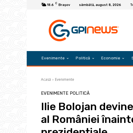
C
18.6
Braşov
sâmbătă, august 8, 2026
T
Evenimente
Politică
Economie
Acasă
Evenimente
EVENIMENTE
POLITICĂ
Ilie Bolojan devin
al României înainte
prezidențiale