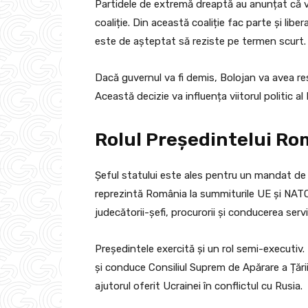
Partidele de extremă dreaptă au anunțat că 
coaliție. Din această coaliție fac parte și liber
este de așteptat să reziste pe termen scurt. To
Dacă guvernul va fi demis, Bolojan va avea r
Această decizie va influența viitorul politic al
Rolul Președintelui Ro
Șeful statului este ales pentru un mandat de 
reprezintă România la summiturile UE și NA
judecătorii-șefi, procurorii și conducerea servic
Președintele exercită și un rol semi-executiv
și conduce Consiliul Suprem de Apărare a Țării.
ajutorul oferit Ucrainei în conflictul cu Rusia.