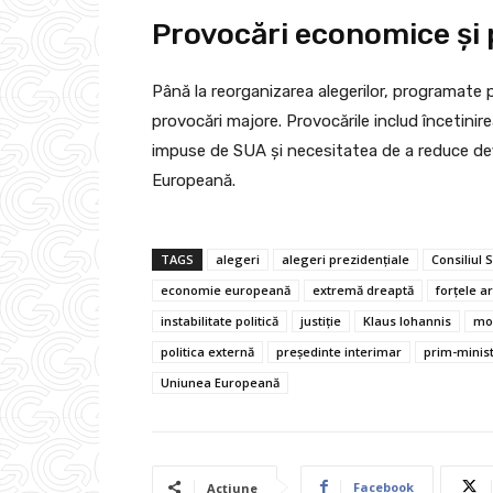
Provocări economice și p
Până la reorganizarea alegerilor, programate p
provocări majore. Provocările includ încetini
impuse de SUA și necesitatea de a reduce defi
Europeană.
TAGS
alegeri
alegeri prezidențiale
Consiliul
economie europeană
extremă dreaptă
forțele 
instabilitate politică
justiție
Klaus Iohannis
mo
politica externă
președinte interimar
prim-minis
Uniunea Europeană
Facebook
Acțiune