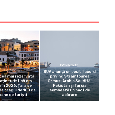
EVENIMENTE
TURISM
SUA anunță un posibil acord
 cea mai rezervată
privind Strâmtoarea
ație turistică din
Ormuz. Arabia Saudită,
 în 2026. Țara se
Pakistan și Turcia
de pragul de 100 de
semnează un pact de
oane de turiști
apărare