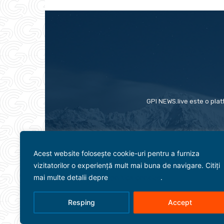
GPI NEWS.live este o plat
Acest website folosește cookie-uri pentru a furniza
vizitatorilor o experiență mult mai buna de navigare. Citiți
mai multe detalii depre
politica cookies
.
Resping
Accept
Evenimente
Politică
Term