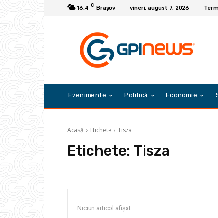
C
16.4
Braşov
vineri, august 7, 2026
Terme
Evenimente
Politică
Economie
Acasă
Etichete
Tisza
Etichete:
Tisza
Niciun articol afișat