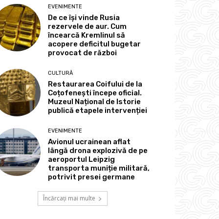
EVENIMENTE
De ce își vinde Rusia
rezervele de aur. Cum
încearcă Kremlinul să
acopere deficitul bugetar
provocat de război
CULTURĂ
Restaurarea Coifului de la
Coțofenești începe oficial.
Muzeul Național de Istorie
publică etapele intervenției
EVENIMENTE
Avionul ucrainean aflat
lângă drona explozivă de pe
aeroportul Leipzig
transporta muniție militară,
potrivit presei germane
Încărcați mai multe