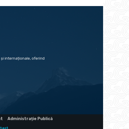
și internaționale, oferind
at
Administrație Publică
tact