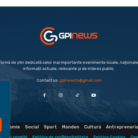
formă de știri dedicată celor mai importante evenimente locale, naționale 
informații actuale, relevante și de interes public.
Contact us:
gpinewstv@gmail.com
Economie
Social
Sport
Monden
Cultură
Antreprenori
eni și condiții
Politica de confidențialitate
Politica Cookies
Con