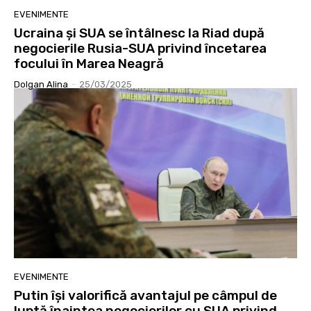
EVENIMENTE
Ucraina și SUA se întâlnesc la Riad după
negocierile Rusia-SUA privind încetarea
focului în Marea Neagră
Dolgan Alina
-
25/03/2025
EVENIMENTE
Putin își valorifică avantajul pe câmpul de
luptă înaintea negocierilor cu SUA privind