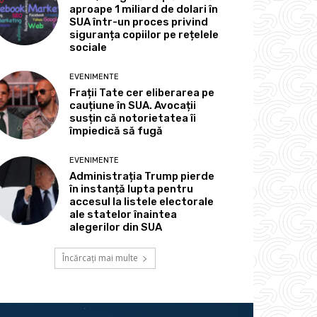
aproape 1 miliard de dolari în
SUA într-un proces privind
siguranța copiilor pe rețelele
sociale
EVENIMENTE
Frații Tate cer eliberarea pe
cauțiune în SUA. Avocații
susțin că notorietatea îi
împiedică să fugă
EVENIMENTE
Administrația Trump pierde
în instanță lupta pentru
accesul la listele electorale
ale statelor înaintea
alegerilor din SUA
Încărcați mai multe