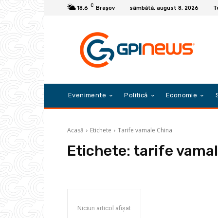
C
18.6
Braşov
sâmbătă, august 8, 2026
T
Evenimente
Politică
Economie
Acasă
Etichete
Tarife vamale China
Etichete:
tarife vama
Niciun articol afișat