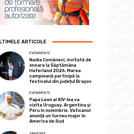
LTIMELE ARTICOLE
EVENIMENTE
Nadia Comăneci, invitată de
onoare la Săptămâna
Haferland 2026. Marea
campioană participă la
festivalul din județul Brașov
EVENIMENTE
Papa Leon al XIV-lea va
vizita Uruguay, Argentina și
Peru în noiembrie. Vaticanul
anunță un turneu major în
America de Sud
SĂNĂTATE