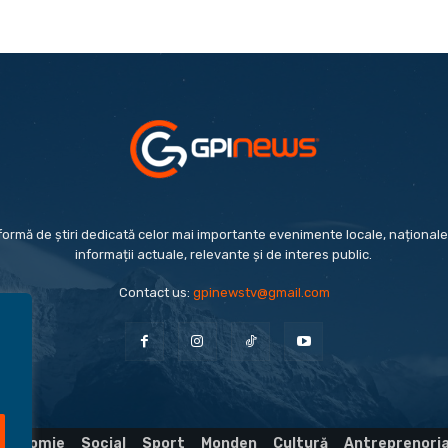
formă de știri dedicată celor mai importante evenimente locale, naționale 
informații actuale, relevante și de interes public.
Contact us:
gpinewstv@gmail.com
Economie
Social
Sport
Monden
Cultură
Antreprenori