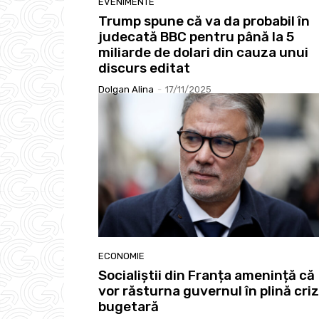
EVENIMENTE
Trump spune că va da probabil în
judecată BBC pentru până la 5
miliarde de dolari din cauza unui
discurs editat
Dolgan Alina
-
17/11/2025
ECONOMIE
Socialiștii din Franța amenință că
vor răsturna guvernul în plină cri
bugetară