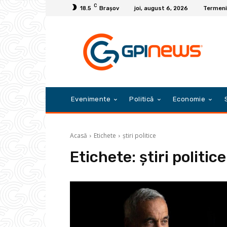
C
18.5
Braşov
joi, august 6, 2026
Termeni 
Evenimente
Politică
Economie
Acasă
Etichete
știri politice
Etichete:
știri politice