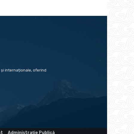
și internaționale, oferind
at
Administrație Publică