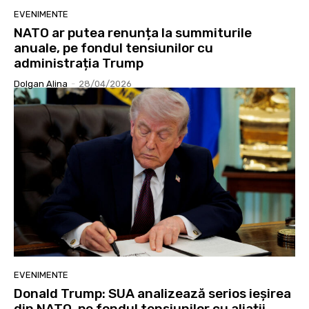
EVENIMENTE
NATO ar putea renunța la summiturile
anuale, pe fondul tensiunilor cu
administrația Trump
Dolgan Alina
-
28/04/2026
EVENIMENTE
Donald Trump: SUA analizează serios ieșirea
din NATO, pe fondul tensiunilor cu aliații