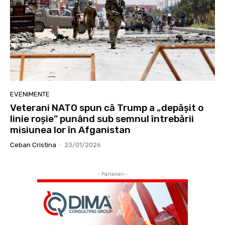
EVENIMENTE
Veterani NATO spun că Trump a „depășit o
linie roșie” punând sub semnul întrebării
misiunea lor în Afganistan
Ceban Cristina
-
23/01/2026
- Parteneri -