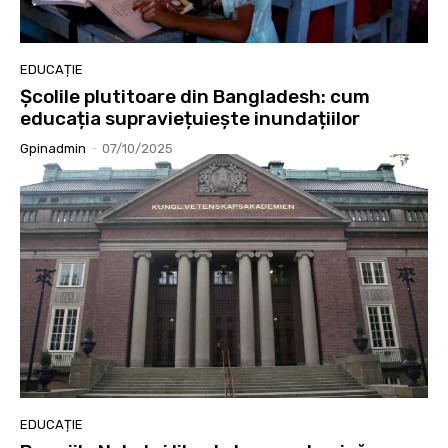
EDUCAȚIE
Școlile plutitoare din Bangladesh: cum
educația supraviețuiește inundațiilor
Gpinadmin
-
07/10/2025
EDUCAȚIE