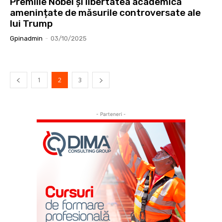
Premiile Nobel și libertatea academică
amenințate de măsurile controversate ale
lui Trump
Gpinadmin
-
03/10/2025
1
2
3
- Parteneri -