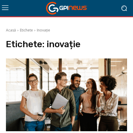
Acasă
Etichete
Inovație
Etichete:
inovație