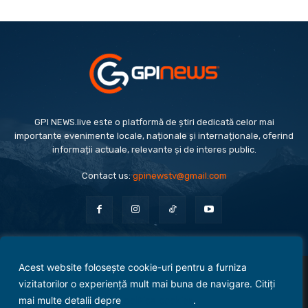
GPI NEWS.live este o platformă de știri dedicată celor mai
importante evenimente locale, naționale și internaționale, oferind
informații actuale, relevante și de interes public.
Contact us:
gpinewstv@gmail.com
Acest website folosește cookie-uri pentru a furniza
Evenimente
Politică
Economie
Social
Sport
Monden
Cultură
Antreprenoriat
vizitatorilor o experiență mult mai buna de navigare. Citiți
Administrație Publică
mai multe detalii depre
politica cookies
.