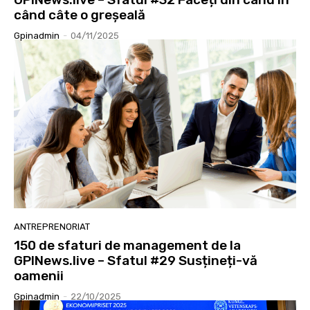
când câte o greșeală
Gpinadmin
-
04/11/2025
ANTREPRENORIAT
150 de sfaturi de management de la
GPINews.live – Sfatul #29 Susțineți-vă
oamenii
Gpinadmin
-
22/10/2025