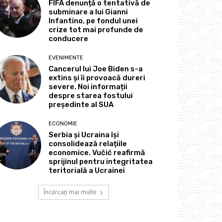
FIFA denunță o tentativă de
subminare a lui Gianni
Infantino, pe fondul unei
crize tot mai profunde de
conducere
EVENIMENTE
Cancerul lui Joe Biden s-a
extins și îi provoacă dureri
severe. Noi informații
despre starea fostului
președinte al SUA
ECONOMIE
Serbia și Ucraina își
consolidează relațiile
economice. Vučić reafirmă
sprijinul pentru integritatea
teritorială a Ucrainei
Încărcați mai multe