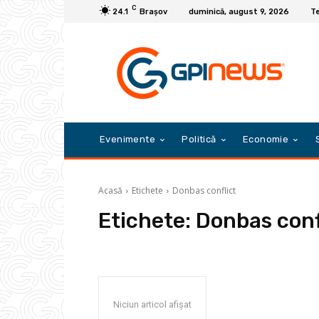
C
24.1
Braşov
duminică, august 9, 2026
Te
Evenimente
Politică
Economie
Acasă
Etichete
Donbas conflict
Etichete:
Donbas conf
Niciun articol afișat