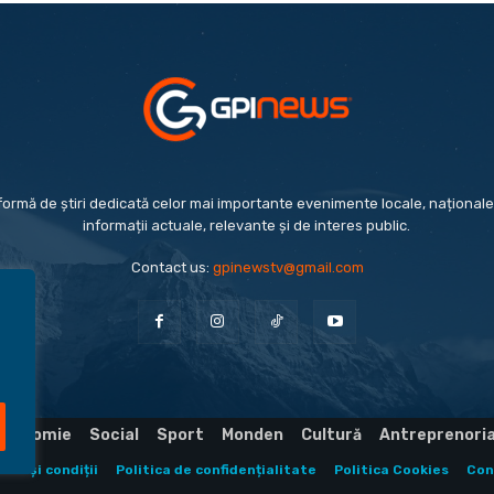
formă de știri dedicată celor mai importante evenimente locale, naționale 
informații actuale, relevante și de interes public.
Contact us:
gpinewstv@gmail.com
Economie
Social
Sport
Monden
Cultură
Antreprenori
eni și condiții
Politica de confidențialitate
Politica Cookies
Con