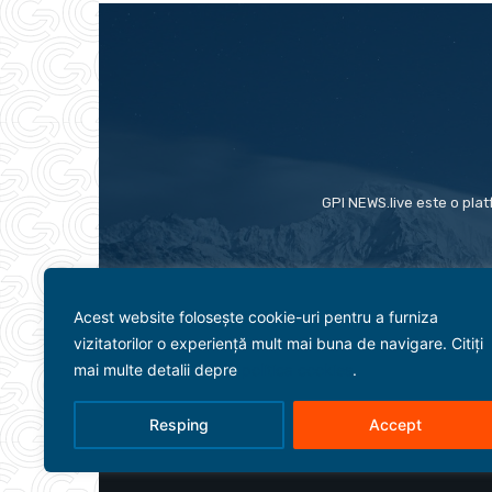
GPI NEWS.live este o plat
Acest website folosește cookie-uri pentru a furniza
vizitatorilor o experiență mult mai buna de navigare. Citiți
mai multe detalii depre
politica cookies
.
Resping
Accept
Evenimente
Politică
Term