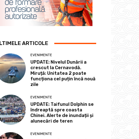
LTIMELE ARTICOLE
EVENIMENTE
UPDATE: Nivelul Dunării a
crescut la Cernavodă.
Miruță: Unitatea 2 poate
funcționa cel puțin încă nouă
zile
EVENIMENTE
UPDATE: Taifunul Dolphin se
îndreaptă spre coasta
Chinei. Alerte de inundații și
alunecări de teren
EVENIMENTE