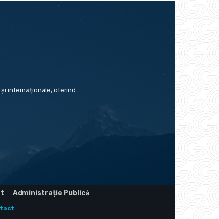
și internaționale, oferind
at
Administrație Publică
tact