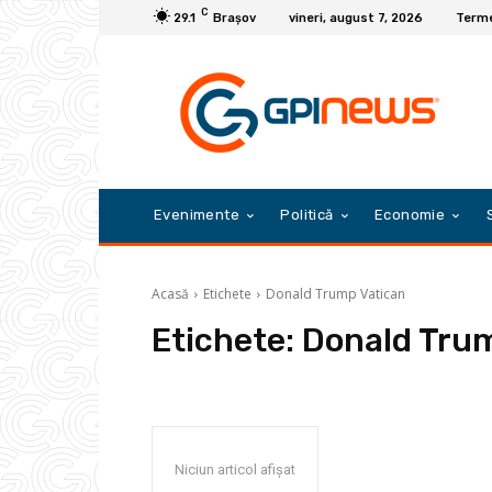
C
29.1
Braşov
vineri, august 7, 2026
Termen
Evenimente
Politică
Economie
Acasă
Etichete
Donald Trump Vatican
Etichete:
Donald Tru
Niciun articol afișat