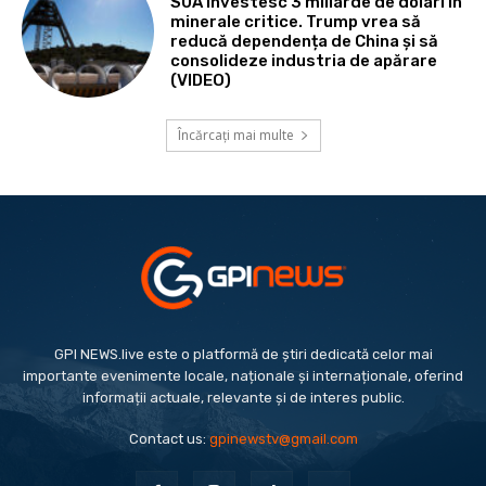
SUA investesc 3 miliarde de dolari în
minerale critice. Trump vrea să
reducă dependența de China și să
consolideze industria de apărare
(VIDEO)
Încărcați mai multe
GPI NEWS.live este o platformă de știri dedicată celor mai
importante evenimente locale, naționale și internaționale, oferind
informații actuale, relevante și de interes public.
Contact us:
gpinewstv@gmail.com