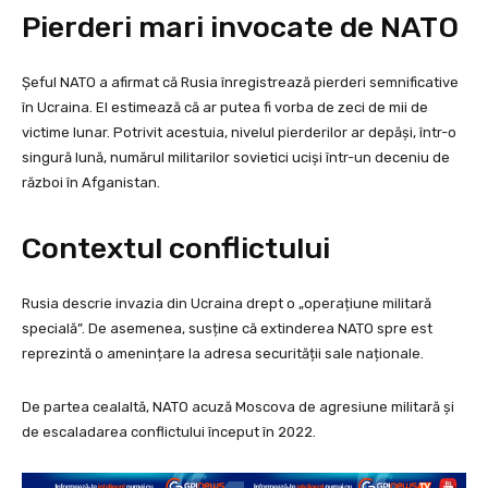
Pierderi mari invocate de NATO
Șeful NATO a afirmat că Rusia înregistrează pierderi semnificative
în Ucraina. El estimează că ar putea fi vorba de zeci de mii de
victime lunar. Potrivit acestuia, nivelul pierderilor ar depăși, într-o
singură lună, numărul militarilor sovietici uciși într-un deceniu de
război în Afganistan.
Contextul conflictului
Rusia descrie invazia din Ucraina drept o „operațiune militară
specială”. De asemenea, susține că extinderea NATO spre est
reprezintă o amenințare la adresa securității sale naționale.
De partea cealaltă, NATO acuză Moscova de agresiune militară și
de escaladarea conflictului început în 2022.