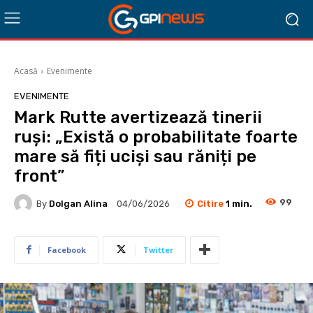
Acasă
Evenimente
EVENIMENTE
Mark Rutte avertizează tinerii
ruși: „Există o probabilitate foarte
mare să fiți uciși sau răniți pe
front”
99
Citire
1
min.
By
Dolgan Alina
04/06/2026
Facebook
Twitter