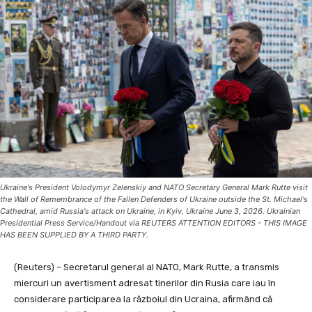
Ukraine's President Volodymyr Zelenskiy and NATO Secretary General Mark Rutte visit
the Wall of Remembrance of the Fallen Defenders of Ukraine outside the St. Michael's
Cathedral, amid Russia's attack on Ukraine, in Kyiv, Ukraine June 3, 2026. Ukrainian
Presidential Press Service/Handout via REUTERS ATTENTION EDITORS - THIS IMAGE
HAS BEEN SUPPLIED BY A THIRD PARTY.
(Reuters) – Secretarul general al NATO, Mark Rutte, a transmis
miercuri un avertisment adresat tinerilor din Rusia care iau în
considerare participarea la războiul din Ucraina, afirmând că