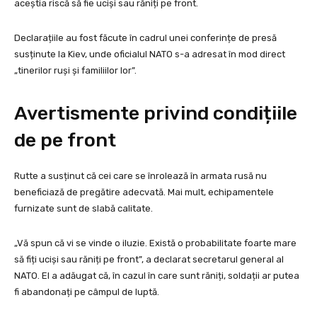
aceștia riscă să fie uciși sau răniți pe front.
Declarațiile au fost făcute în cadrul unei conferințe de presă
susținute la Kiev, unde oficialul NATO s-a adresat în mod direct
„tinerilor ruși și familiilor lor”.
Avertismente privind condițiile
de pe front
Rutte a susținut că cei care se înrolează în armata rusă nu
beneficiază de pregătire adecvată. Mai mult, echipamentele
furnizate sunt de slabă calitate.
„Vă spun că vi se vinde o iluzie. Există o probabilitate foarte mare
să fiți uciși sau răniți pe front”, a declarat secretarul general al
NATO. El a adăugat că, în cazul în care sunt răniți, soldații ar putea
fi abandonați pe câmpul de luptă.