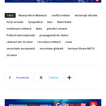
TAGS
Alianța Nord-Atlantică
conflict militar
declarații oficiale
forțe armate
Geopolitică
kiev
Mark Rutte
mobilizare militară
Nato
pierderi umane
Politică internațională
propagandă de război
războiul din Ucraina
recrutare militară
rusia
securitate europeană
securitate globală
tensiuni Rusia-NATO
Ucraina
Facebook
Twitter