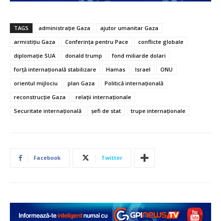
TAGS
administrație Gaza
ajutor umanitar Gaza
armistițiu Gaza
Conferința pentru Pace
conflicte globale
diplomație SUA
donald trump
fond miliarde dolari
forță internațională stabilizare
Hamas
Israel
ONU
orientul mijlociu
plan Gaza
Politică internațională
reconstrucție Gaza
relații internaționale
Securitate internațională
șefi de stat
trupe internaționale
Facebook
Twitter