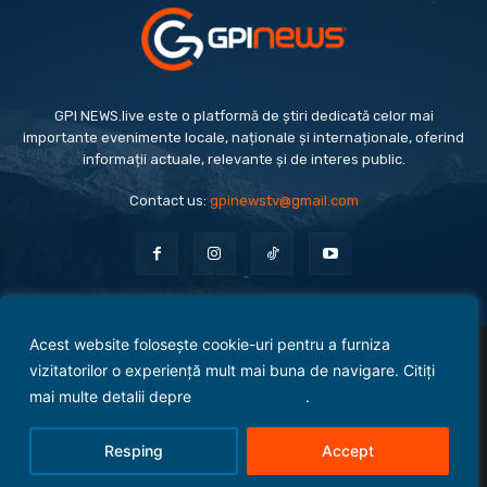
GPI NEWS.live este o platformă de știri dedicată celor mai
importante evenimente locale, naționale și internaționale, oferind
informații actuale, relevante și de interes public.
Contact us:
gpinewstv@gmail.com
Acest website folosește cookie-uri pentru a furniza
Evenimente
Politică
Economie
Social
Sport
Monden
Cultură
Antreprenoriat
vizitatorilor o experiență mult mai buna de navigare. Citiți
Administrație Publică
mai multe detalii depre
politica cookies
.
Termeni și condiții
Politica de confidențialitate
Politica Cookies
Contact
Resping
Accept
© 2025 Copyright - GPI NEWS