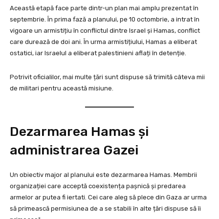
Această etapă face parte dintr-un plan mai amplu prezentat în
septembrie. În prima fază a planului, pe 10 octombrie, a intrat în
vigoare un armistițiu în conflictul dintre Israel și Hamas, conflict
care durează de doi ani. În urma armistițiului, Hamas a eliberat
ostatici, iar Israelul a eliberat palestinieni aflați în detenție.
Potrivit oficialilor, mai multe țări sunt dispuse să trimită câteva mii
de militari pentru această misiune.
Dezarmarea Hamas și
administrarea Gazei
Un obiectiv major al planului este dezarmarea Hamas. Membrii
organizației care acceptă coexistența pașnică și predarea
armelor ar putea fi iertati. Cei care aleg să plece din Gaza ar urma
să primească permisiunea de a se stabili în alte țări dispuse să îi