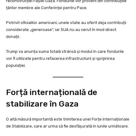
reconstrucției Fâșiei Gaza. Fondurile vor proveni din contribuțiile
țărilor membre ale Conferinței pentru Pace.
Potrivit oficialilor americani, unele state au oferit deja contribuții
considerate „generoase”, iar SUA nu au cerut în mod direct
donații.
Trump va anunța suma totală strânsă și modul în care fondurile
vor fi utilizate pentru refacerea infrastructurii și sprijinirea
populației.
Forță internațională de
stabilizare în Gaza
O altă măsură importantă este trimiterea unei Forțe Internaționale
de Stabilizare, care ar urma să fie desfășurată în lunile următoare.