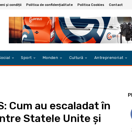
ni și condiții
Politica de confidențialitate
Politica Cookies
Contact
Social
Sport
Monden
Cultură
Antreprenoriat
P
 Cum au escaladat în
ntre Statele Unite și