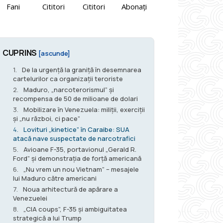
Fani
Cititori
Cititori
Abonați
CUPRINS
[ascunde]
De la urgență la graniță în desemnarea
cartelurilor ca organizații teroriste
Maduro, „narcoterorismul” și
recompensa de 50 de milioane de dolari
Mobilizare în Venezuela: miliții, exerciții
și „nu război, ci pace”
Lovituri „kinetice” în Caraibe: SUA
atacă nave suspectate de narcotrafici
Avioane F-35, portavionul „Gerald R.
Ford” și demonstrația de forță americană
„Nu vrem un nou Vietnam” – mesajele
lui Maduro către americani
Noua arhitectură de apărare a
Venezuelei
„CIA coups”, F-35 și ambiguitatea
strategică a lui Trump