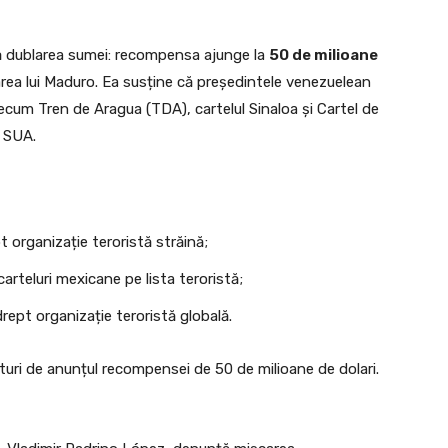
ă dublarea sumei: recompensa ajunge la
50 de milioane
area lui Maduro. Ea susține că președintele venezuelean
recum Tren de Aragua (TDA), cartelul Sinaloa și Cartel de
n SUA.
 organizație teroristă străină;
arteluri mexicane pe lista teroristă;
rept organizație teroristă globală.
ături de anunțul recompensei de 50 de milioane de dolari.