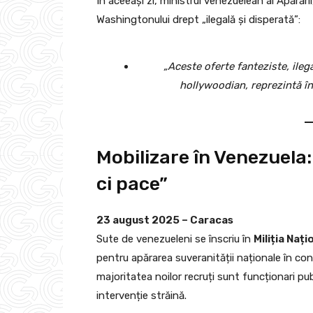
În aceeași zi, ministrul venezuelean al Apărăr
Washingtonului drept „ilegală și disperată”:
„Aceste oferte fanteziste, ilega
hollywoodian, reprezintă în
Mobilizare în Venezuela: m
ci pace”
23 august 2025 – Caracas
Sute de venezueleni se înscriu în
Miliția Naț
pentru apărarea suveranității naționale în cont
majoritatea noilor recruți sunt funcționari pub
intervenție străină.