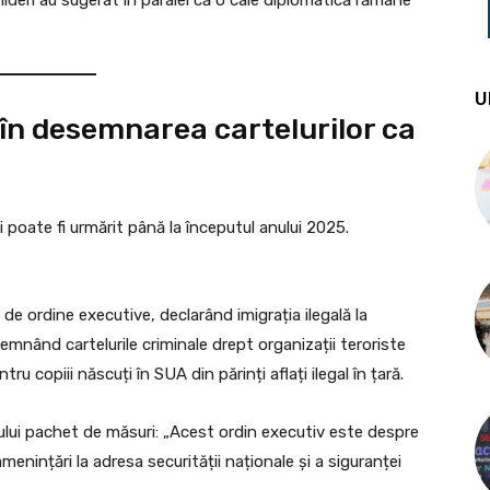
U
 în desemnarea cartelurilor ca
 poate fi urmărit până la începutul anului 2025.
n
 ordine executive, declarând imigrația ilegală la
mnând cartelurile criminale drept organizații teroriste
u copiii născuți în SUA din părinți aflați ilegal în țară.
oului pachet de măsuri: „Acest ordin executiv este despre
 amenințări la adresa securității naționale și a siguranței