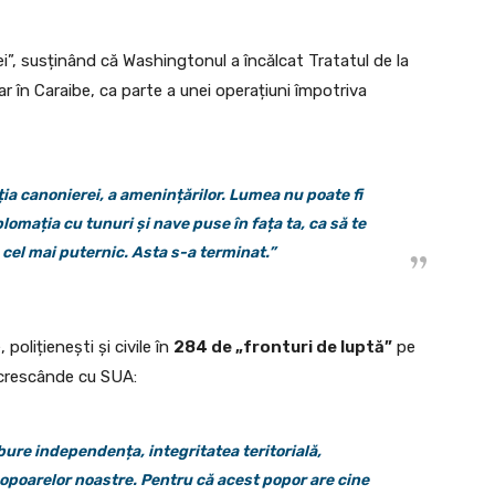
”, susținând că Washingtonul a încălcat Tratatul de la
ar în Caraibe, ca parte a unei operațiuni împotriva
ia canonierei, a amenințărilor. Lumea nu poate fi
omația cu tunuri și nave puse în fața ta, ca să te
 cel mai puternic. Asta s-a terminat.”
olițienești și civile în
284 de „fronturi de luptă”
pe
e crescânde cu SUA:
bure independența, integritatea teritorială,
popoarelor noastre. Pentru că acest popor are cine