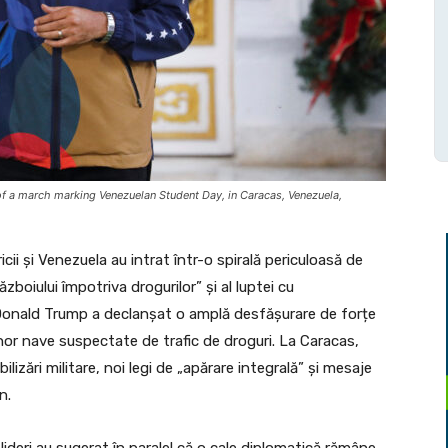
f a march marking Venezuelan Student Day, in Caracas, Venezuela,
icii și Venezuela au intrat într-o spirală periculoasă de
ăzboiului împotriva drogurilor” și al luptei cu
i Donald Trump a declanșat o amplă desfășurare de forțe
 unor nave suspectate de trafic de droguri. La Caracas,
izări militare, noi legi de „apărare integrală” și mesaje
n.
 lideri au sugerat în paralel că o cale diplomatică rămâne