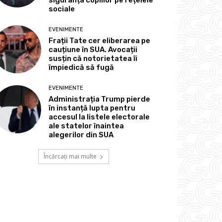
sociale
EVENIMENTE
Frații Tate cer eliberarea pe
cauțiune în SUA. Avocații
susțin că notorietatea îi
împiedică să fugă
EVENIMENTE
Administrația Trump pierde
în instanță lupta pentru
accesul la listele electorale
ale statelor înaintea
alegerilor din SUA
Încărcați mai multe