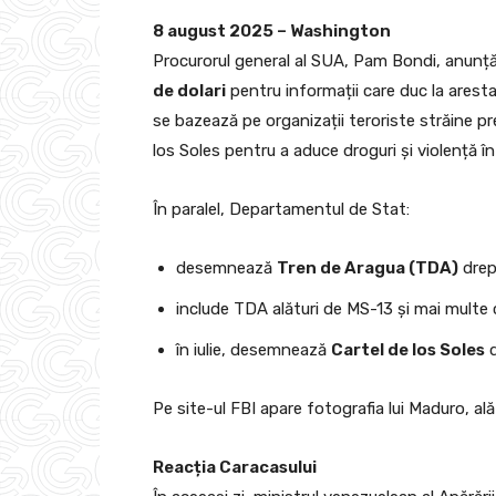
8 august 2025 – Washington
Procurorul general al SUA, Pam Bondi, anunț
de dolari
pentru informații care duc la arest
se bazează pe organizații teroriste străine p
los Soles pentru a aduce droguri și violență î
În paralel, Departamentul de Stat:
desemnează
Tren de Aragua (TDA)
drept
include TDA alături de MS-13 și mai multe c
în iulie, desemnează
Cartel de los Soles
d
Pe site-ul FBI apare fotografia lui Maduro, al
Reacția Caracasului