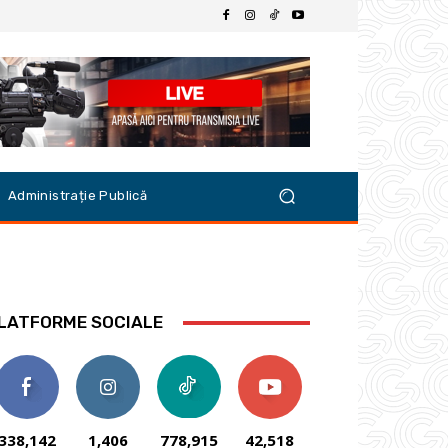
Administrație Publică
LATFORME SOCIALE
338,142
1,406
778,915
42,518