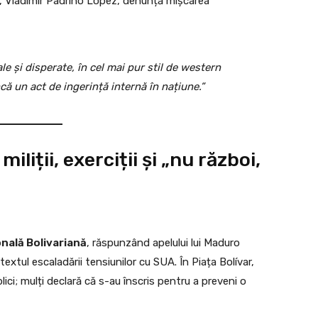
ii, Vladimir Padrino López, denunță mișcarea
le și disperate, în cel mai pur stil de western
că un act de ingerință internă în națiune.”
iliții, exerciții și „nu război,
ională Bolivariană
, răspunzând apelului lui Maduro
extul escaladării tensiunilor cu SUA. În Piața Bolívar,
lici; mulți declară că s-au înscris pentru a preveni o