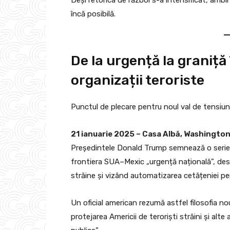
încă posibilă.
De la urgență la graniță
organizații teroriste
Punctul de plecare pentru noul val de tensiuni
21 ianuarie 2025 – Casa Albă, Washingto
Președintele Donald Trump semnează o serie de
frontiera SUA–Mexic „urgență națională”, dese
străine și vizând automatizarea cetățeniei pentr
Un oficial american rezumă astfel filosofia n
protejarea Americii de teroriști străini și alte