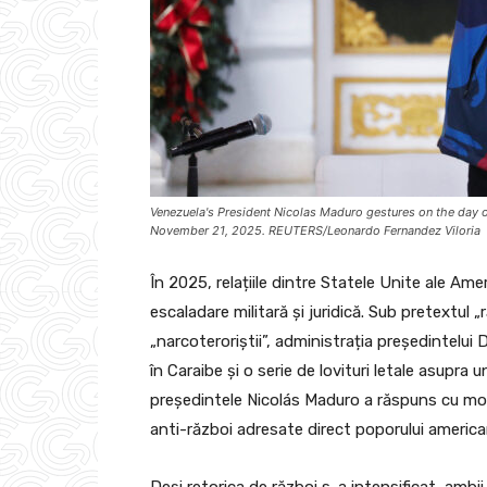
Venezuela's President Nicolas Maduro gestures on the day o
November 21, 2025. REUTERS/Leonardo Fernandez Viloria
În 2025, relațiile dintre Statele Unite ale Amer
escaladare militară și juridică. Sub pretextul „r
„narcoteroriștii”, administrația președintelu
în Caraibe și o serie de lovituri letale asupra
președintele Nicolás Maduro a răspuns cu mobil
anti-război adresate direct poporului america
Deși retorica de război s-a intensificat, ambii