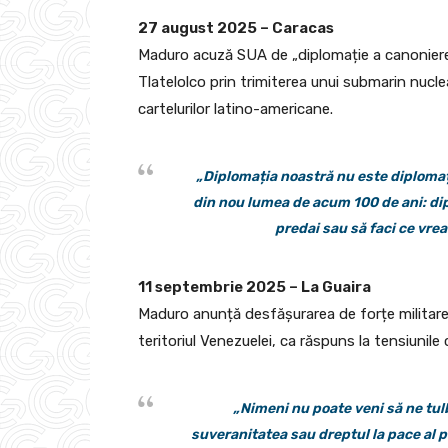
27 august 2025 – Caracas
Maduro acuză SUA de „diplomație a canonierei
Tlatelolco prin trimiterea unui submarin nucle
cartelurilor latino-americane.
„Diplomația noastră nu este diplomaț
din nou lumea de acum 100 de ani: dipl
predai sau să faci ce vrea
11 septembrie 2025 – La Guaira
Maduro anunță desfășurarea de forțe militare, p
teritoriul Venezuelei, ca răspuns la tensiunil
„Nimeni nu poate veni să ne tul
suveranitatea sau dreptul la pace al 