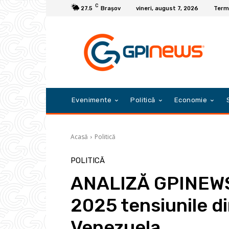
C
27.5
Braşov
vineri, august 7, 2026
Terme
Evenimente
Politică
Economie
Acasă
Politică
POLITICĂ
ANALIZĂ GPINEWS:
2025 tensiunile di
Venezuela