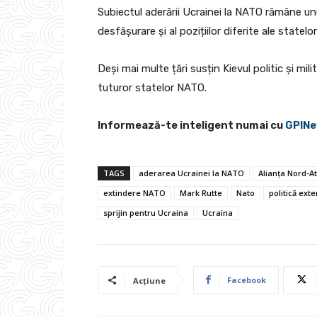
Subiectul aderării Ucrainei la NATO rămâne u
desfășurare și al pozițiilor diferite ale statel
Deși mai multe țări susțin Kievul politic și mili
tuturor statelor NATO.
Informează-te inteligent numai cu
GPINe
TAGS
aderarea Ucrainei la NATO
Alianța Nord-At
extindere NATO
Mark Rutte
Nato
politică ext
sprijin pentru Ucraina
Ucraina
Facebook
Acțiune