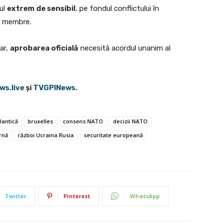
nul
extrem de sensibil
, pe fondul conflictului în
or membre.
tar,
aprobarea oficială
necesită acordul unanim al
ws.live
şi
TVGPINews
.
lantică
bruxelles
consens NATO
decizii NATO
ernă
război Ucraina Rusia
securitate europeană
Twitter
Pinterest
WhatsApp