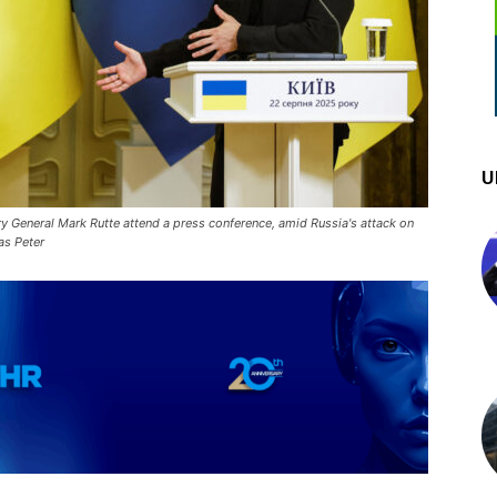
U
 General Mark Rutte attend a press conference, amid Russia's attack on
as Peter