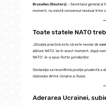
Bruxelles (Reuters)
– Secretarul general al
moment, nu există consensul necesar între 
Toate statele NATO trebu
„Situația practică este că este nevoie de
con
alăture NATO. Iar în acest moment, după cum 
NATO”, le-a spus Rutte jurnaliștilor.
Declarația sa reconfirmă poziția prudentă a ali
războiului dintre Ucraina și Rusia.
Aderarea Ucrainei, subi