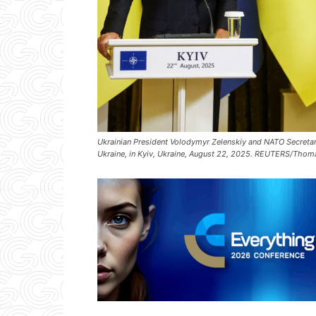
Ukrainian President Volodymyr Zelenskiy and NATO Secretary
Ukraine, in Kyiv, Ukraine, August 22, 2025. REUTERS/Thom