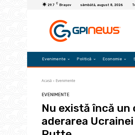
C
29.7
Braşov
sâmbătă, august 8, 2026
T
Evenimente
Politică
Economie
Acasă
Evenimente
EVENIMENTE
Nu există încă un
aderarea Ucrainei
Rutte