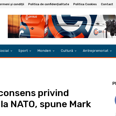
ermeni și condiții
Politica de confidențialitate
Politica Cookies
Contact
Social
Sport
Monden
Cultură
Antreprenoriat
P
 consens privind
 la NATO, spune Mark