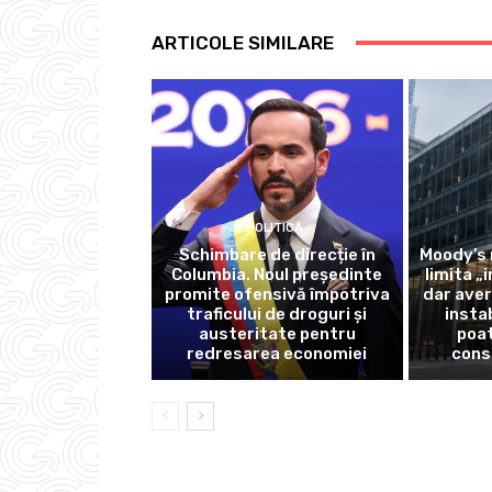
ARTICOLE SIMILARE
POLITICĂ
Schimbare de direcție în
Moody’s 
Columbia. Noul președinte
limita „
promite ofensivă împotriva
dar ave
traficului de droguri și
instab
austeritate pentru
poa
redresarea economiei
cons