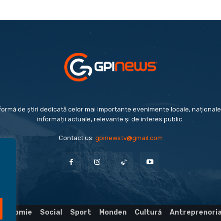
formă de știri dedicată celor mai importante evenimente locale, naționale 
informații actuale, relevante și de interes public.
Contact us:
gpinewstv@gmail.com
Economie
Social
Sport
Monden
Cultură
Antreprenori