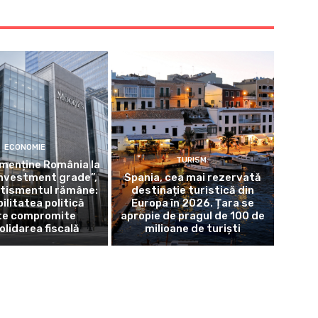
ECONOMIE
TURISM
menține România la
investment grade”,
Spania, cea mai rezervată
rtismentul rămâne:
destinație turistică din
ilitatea politică
Europa în 2026. Țara se
te compromite
apropie de pragul de 100 de
olidarea fiscală
milioane de turiști