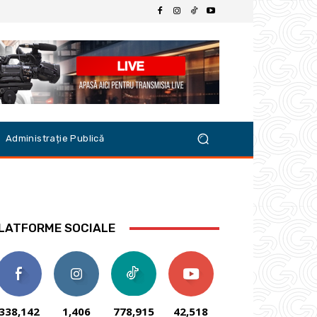
Administrație Publică
LATFORME SOCIALE
338,142
1,406
778,915
42,518