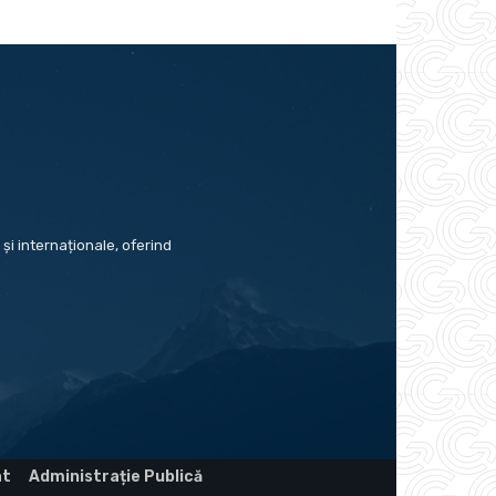
și internaționale, oferind
at
Administrație Publică