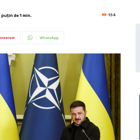
154
 puțin de 1
min.
interest
WhatsApp