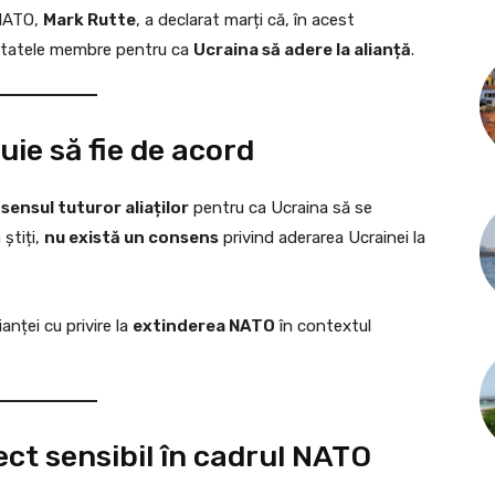
 NATO,
Mark Rutte
, a declarat marți că, în acest
statele membre pentru ca
Ucraina să adere la alianță
.
ie să fie de acord
sensul tuturor aliaților
pentru ca Ucraina să se
știți,
nu există un consens
privind aderarea Ucrainei la
anței cu privire la
extinderea NATO
în contextul
ect sensibil în cadrul NATO