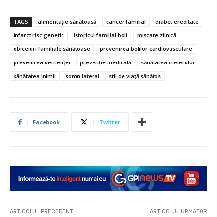
TAGS
alimentație sănătoasă
cancer familial
diabet ereditate
infarct risc genetic
istoricul familial boli
mișcare zilnică
obiceiuri familiale sănătoase
prevenirea bolilor cardiovasculare
prevenirea demenței
prevenție medicală
sănătatea creierului
sănătatea inimii
somn lateral
stil de viață sănătos
Facebook
Twitter
ARTICOLUL PRECEDENT
ARTICOLUL URMĂTOR