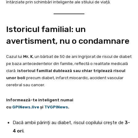
întârziate prin schimbări inteligente ale stilului de viață.
Istoricul familial: un
avertisment, nu o condamnare
Cazul lui
Mr. K
, un bărbat de 50 de ani îngrijorat de riscul de diabet
pe baza antecedentelor din familie, reflectă o realitate medicală
clară:
istoricul familial dublează sau chiar triplează riscul
unor boli
precum diabet, infarct miocardic, accident vascular
cerebral sau cancer.
Informează-te inteligent numai
cu
GPINews.live
şi
TVGPINews
.
Dacă ambii părinți au diabet, riscul copilului crește de
3-
4 ori
.