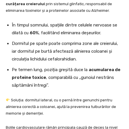
curățarea creierului
prin sistemul glinfatic, responsabil de
eliminarea toxinelor și a proteinelor asociate cu Alzheimer.
În timpul somnului, spațiile dintre celulele nervoase se
dilată cu
60%
, facilitând eliminarea deșeurilor.
Dormitul pe spate poate comprima zone ale creierului,
iar dormitul pe burtă afectează alinierea coloanei și
circulația lichidului cefalorahidian.
Pe termen lung, poziția greșită duce la
acumularea de
proteine toxice
, comparabilă cu „gunoiul nestrâns
săptămâni întregi”.
Soluția: dormitul lateral, cu o pernă între genunchi pentru
alinierea corectă a coloanei, ajută la prevenirea tulburărilor de
memorie și demenței.
Bolile cardiovasculare rămân principala cauză de deces la nivel