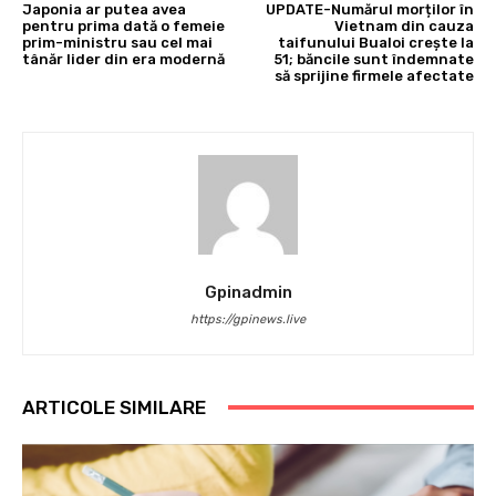
Japonia ar putea avea
UPDATE-Numărul morților în
pentru prima dată o femeie
Vietnam din cauza
prim-ministru sau cel mai
taifunului Bualoi crește la
tânăr lider din era modernă
51; băncile sunt îndemnate
să sprijine firmele afectate
Gpinadmin
https://gpinews.live
ARTICOLE SIMILARE