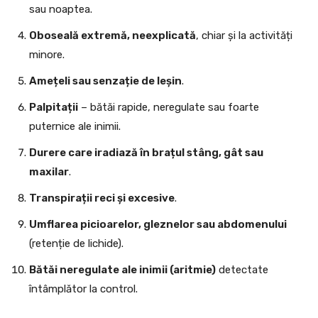
sau noaptea.
Oboseală extremă, neexplicată
, chiar și la activități
minore.
Amețeli sau senzație de leșin
.
Palpitații
– bătăi rapide, neregulate sau foarte
puternice ale inimii.
Durere care iradiază în brațul stâng, gât sau
maxilar
.
Transpirații reci și excesive
.
Umflarea picioarelor, gleznelor sau abdomenului
(retenție de lichide).
Bătăi neregulate ale inimii (aritmie)
detectate
întâmplător la control.