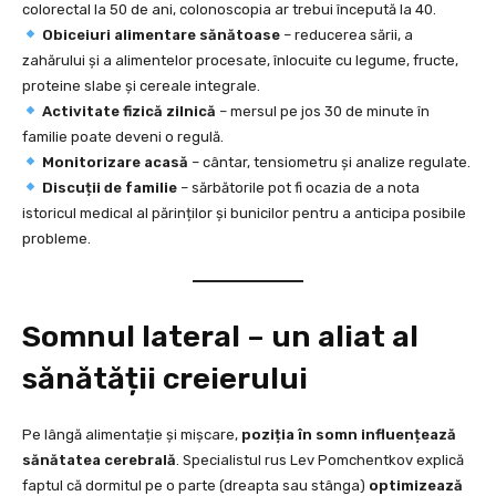
colorectal la 50 de ani, colonoscopia ar trebui începută la 40.
Obiceiuri alimentare sănătoase
– reducerea sării, a
zahărului și a alimentelor procesate, înlocuite cu legume, fructe,
proteine slabe și cereale integrale.
Activitate fizică zilnică
– mersul pe jos 30 de minute în
familie poate deveni o regulă.
Monitorizare acasă
– cântar, tensiometru și analize regulate.
Discuții de familie
– sărbătorile pot fi ocazia de a nota
istoricul medical al părinților și bunicilor pentru a anticipa posibile
probleme.
Somnul lateral – un aliat al
sănătății creierului
Pe lângă alimentație și mișcare,
poziția în somn influențează
sănătatea cerebrală
. Specialistul rus Lev Pomchentkov explică
faptul că dormitul pe o parte (dreapta sau stânga)
optimizează