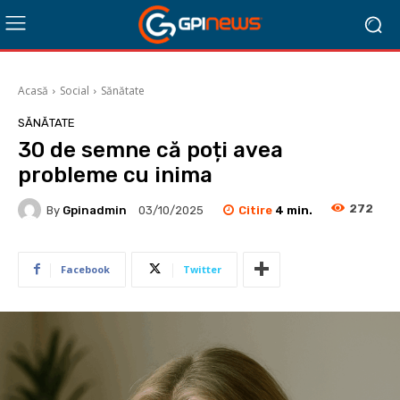
Acasă
Social
Sănătate
SĂNĂTATE
30 de semne că poți avea
probleme cu inima
272
Citire
4
min.
By
Gpinadmin
03/10/2025
Facebook
Twitter