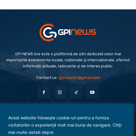
GPI NEWS.live este o platformă de știri dedicată celor mai
importante evenimente locale, naționale și internaționale, oferind
informații actuale, relevante și de interes public.
Contact us:
gpinewstv@gmail.com
Acest website folosește cookie-uri pentru a furniza
Evenimente
Politică
Economie
Social
Sport
Monden
Cultură
Antreprenoriat
vizitatorilor o experiență mult mai buna de navigare. Citiți
Administrație Publică
mai multe detalii depre
politica cookies
.