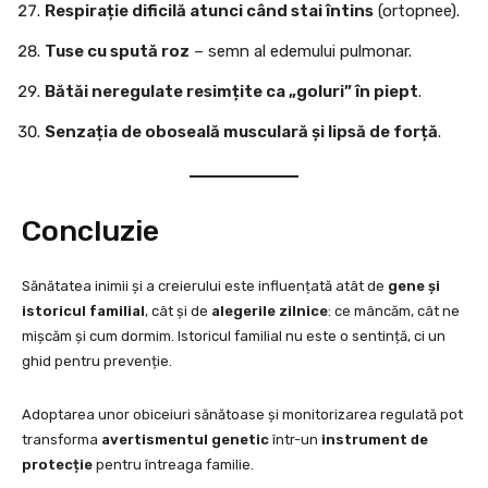
Respirație dificilă atunci când stai întins
(ortopnee).
Tuse cu spută roz
– semn al edemului pulmonar.
Bătăi neregulate resimțite ca „goluri” în piept
.
Senzația de oboseală musculară și lipsă de forță
.
Concluzie
Sănătatea inimii și a creierului este influențată atât de
gene și
istoricul familial
, cât și de
alegerile zilnice
: ce mâncăm, cât ne
mișcăm și cum dormim. Istoricul familial nu este o sentință, ci un
ghid pentru prevenție.
Adoptarea unor obiceiuri sănătoase și monitorizarea regulată pot
transforma
avertismentul genetic
într-un
instrument de
protecție
pentru întreaga familie.