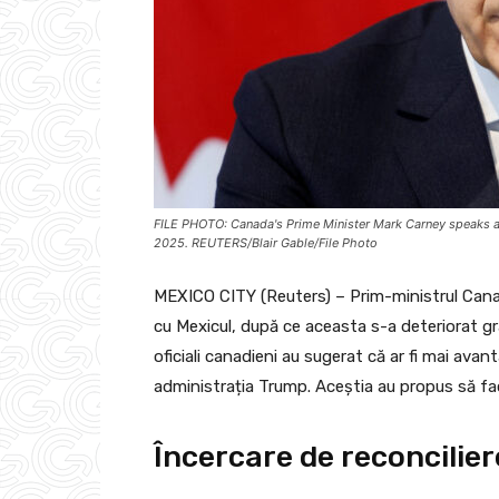
FILE PHOTO: Canada's Prime Minister Mark Carney speaks at
2025. REUTERS/Blair Gable/File Photo
MEXICO CITY (Reuters) – Prim-ministrul Canad
cu Mexicul, după ce aceasta s-a deteriorat gra
oficiali canadieni au sugerat că ar fi mai ava
administrația Trump. Aceștia au propus să fac
Încercare de reconcilier