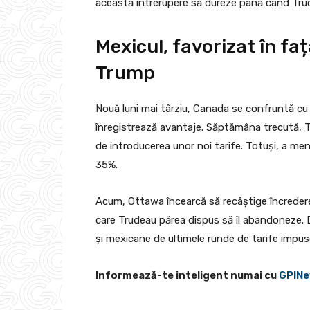
această întrerupere să dureze până când Trude
Mexicul, favorizat în fa
Trump
Nouă luni mai târziu, Canada se confruntă cu o 
înregistrează avantaje. Săptămâna trecută, T
de introducerea unor noi tarife. Totuși, a men
35%.
Acum, Ottawa încearcă să recâștige încrederea 
care Trudeau părea dispus să îl abandoneze
și mexicane de ultimele runde de tarife impu
Informează-te inteligent numai cu
GPINe