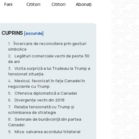
Fani
Cititori
Cititori
Abonați
CUPRINS
[ascunde]
Încercare de reconciliere prin gesturi
simbolice
Legături comerciale vechi de peste 30
de ani
Vizita surpriză a lui Trudeau la Trump a
tensionat situația
Mexicul, favorizat în fața Canadei în
negocierile cu Trump
Ofensiva diplomatică a Canadei
Divergențe vechi din 2018
Relația tensionată cu Trump și
schimbarea de strategie
Semnale de bunăvoință din partea
Canadei
Miza: salvarea acordului trilateral