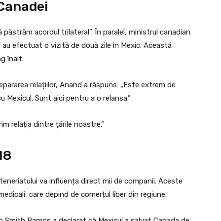
 Canadei
păstrăm acordul trilateral”. În paralel, ministrul canadian
 au efectuat o vizită de două zile în Mexic. Această
g înalt.
epararea relațiilor, Anand a răspuns: „Este extrem de
u Mexicul. Sunt aici pentru a o relansa.”
 relația dintre țările noastre.”
18
teneriatului va influența direct mii de companii. Aceste
medicali, care depind de comerțul liber din regiune.
h Smith Ramos a declarat că Mexicul a salvat Canada de