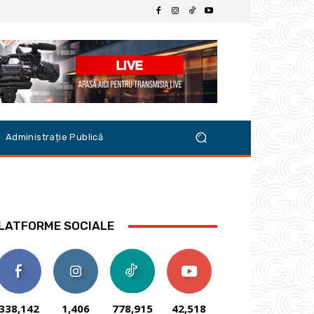
Administrație Publică
LATFORME SOCIALE
338,142
1,406
778,915
42,518