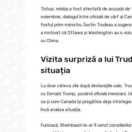
Totuși, relația a fost afectată de acuzații de t
noiembrie, dialogul între oficialii de vârf ai 
fostul prim-ministru Justin Trudeau a sugerat
a motivat că Ottawa și Washington au o viziu
cu China.
Vizita surpriză a lui Tr
situația
La doar câteva zile după declarațiile sale, Tr
cu Donald Trump, șocând oficialii mexicani. U
ca și cum Canada își pregătise deja strategia
încă analiza situația.
Furioasă, Sheinbaum le-ar fi cerut consilieril