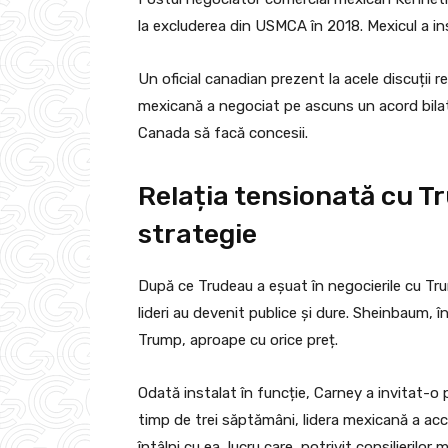
la excluderea din USMCA în 2018. Mexicul a ins
Un oficial canadian prezent la acele discuții
mexicană a negociat pe ascuns un acord bilat
Canada să facă concesii.
Relația tensionată cu T
strategie
După ce Trudeau a eșuat în negocierile cu Trump
lideri au devenit publice și dure. Sheinbaum, 
Trump, aproape cu orice preț.
Odată instalat în funcție, Carney a invitat-o
timp de trei săptămâni, lidera mexicană a acc
întâlni cu ea, lucru care, potrivit consilierilor 