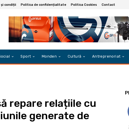
și condiții
Politica de confidențialitate
Politica Cookies
Contact
Social
Sport
Monden
Cultură
Antreprenoriat
P
 repare relațiile cu
iunile generate de