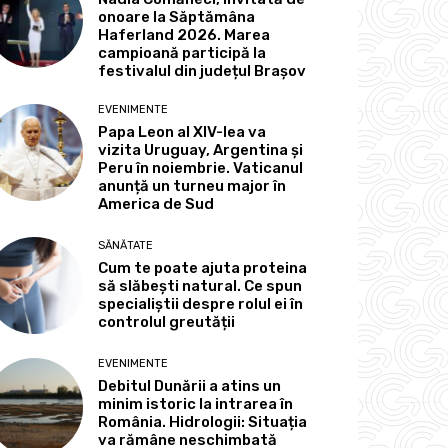
onoare la Săptămâna
Haferland 2026. Marea
campioană participă la
festivalul din județul Brașov
EVENIMENTE
Papa Leon al XIV-lea va
vizita Uruguay, Argentina și
Peru în noiembrie. Vaticanul
anunță un turneu major în
America de Sud
SĂNĂTATE
Cum te poate ajuta proteina
să slăbești natural. Ce spun
specialiștii despre rolul ei în
controlul greutății
EVENIMENTE
Debitul Dunării a atins un
minim istoric la intrarea în
România. Hidrologii: Situația
va rămâne neschimbată