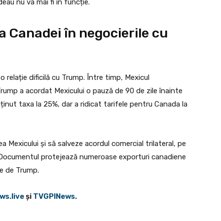
au nu va mai fi în funcție.
ța Canadei în negocierile cu
relație dificilă cu Trump. Între timp, Mexicul
rump a acordat Mexicului o pauză de 90 de zile înainte
ținut taxa la 25%, dar a ridicat tarifele pentru Canada la
Mexicului și să salveze acordul comercial trilateral, pe
. Documentul protejează numeroase exporturi canadiene
se de Trump.
ws.live
şi
TVGPINews
.