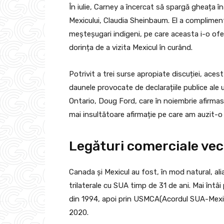
În iulie, Carney a încercat să spargă gheața î
Mexicului, Claudia Sheinbaum. El a compliment
meșteșugari indigeni, pe care aceasta i-o ofer
dorința de a vizita Mexicul în curând.
Potrivit a trei surse apropiate discuției, ace
daunele provocate de declarațiile publice ale un
Ontario, Doug Ford, care în noiembrie afirmas
mai insultătoare afirmație pe care am auzit-o
Legături comerciale vec
Canada și Mexicul au fost, în mod natural, alia
trilaterale cu SUA timp de 31 de ani. Mai înt
din 1994, apoi prin USMCA(Acordul SUA-Mexic-
2020.