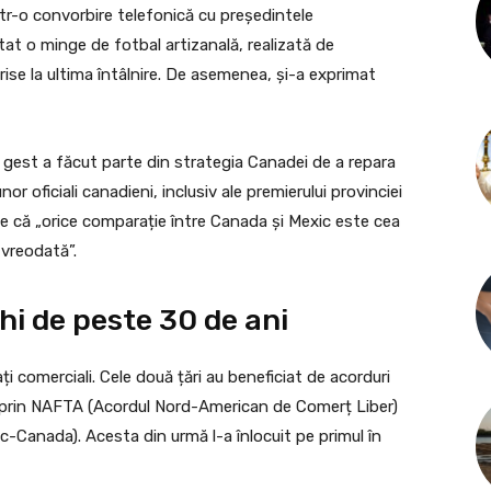
ntr-o convorbire telefonică cu președintele
at o minge de fotbal artizanală, realizată de
ise la ultima întâlnire. De asemenea, și-a exprimat
st gest a făcut parte din strategia Canadei de a repara
or oficiali canadieni, inclusiv ale premierului provinciei
e că „orice comparație între Canada și Mexic este cea
 vreodată”.
hi de peste 30 de ani
ți comerciali. Cele două țări au beneficiat de acorduri
âi prin NAFTA (Acordul Nord-American de Comerț Liber)
Canada). Acesta din urmă l-a înlocuit pe primul în