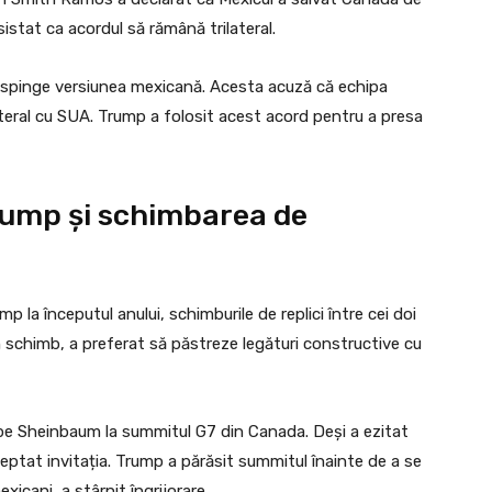
istat ca acordul să rămână trilateral.
 respinge versiunea mexicană. Acesta acuză că echipa
eral cu SUA. Trump a folosit acest acord pentru a presa
rump și schimbarea de
 la începutul anului, schimburile de replici între cei doi
în schimb, a preferat să păstreze legături constructive cu
 pe Sheinbaum la summitul G7 din Canada. Deși a ezitat
eptat invitația. Trump a părăsit summitul înainte de a se
mexicani, a stârnit îngrijorare.