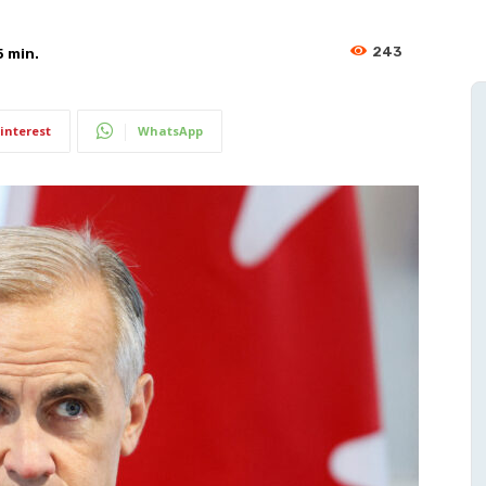
243
5
min.
interest
WhatsApp