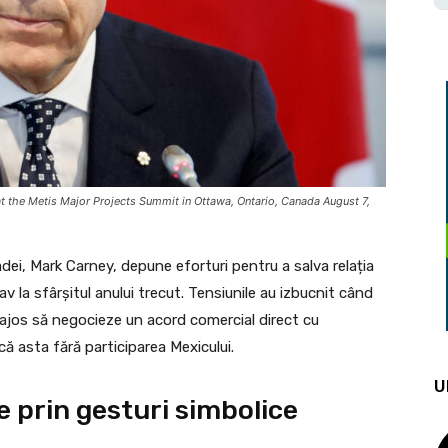
 the Metis Major Projects Summit in Ottawa, Ontario, Canada August 7,
ei, Mark Carney, depune eforturi pentru a salva relația
v la sfârșitul anului trecut. Tensiunile au izbucnit când
ntajos să negocieze un acord comercial direct cu
ă asta fără participarea Mexicului.
U
e prin gesturi simbolice