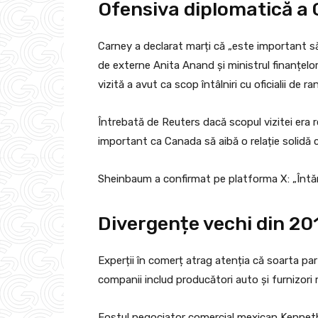
Ofensiva diplomatică a
Carney a declarat marți că „este important să 
de externe Anita Anand și ministrul finanțelor
vizită a avut ca scop întâlniri cu oficialii de ran
Întrebată de Reuters dacă scopul vizitei era r
important ca Canada să aibă o relație solidă c
Sheinbaum a confirmat pe platforma X: „Întărim
Divergențe vechi din 20
Experții în comerț atrag atenția că soarta par
companii includ producători auto și furnizori 
Fostul negociator comercial mexican Kennet