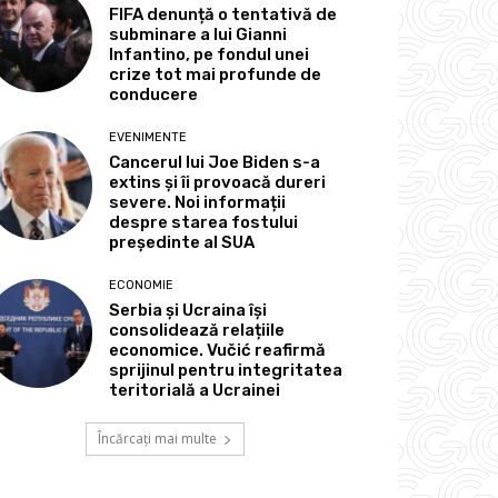
FIFA denunță o tentativă de
subminare a lui Gianni
Infantino, pe fondul unei
crize tot mai profunde de
conducere
EVENIMENTE
Cancerul lui Joe Biden s-a
extins și îi provoacă dureri
severe. Noi informații
despre starea fostului
președinte al SUA
ECONOMIE
Serbia și Ucraina își
consolidează relațiile
economice. Vučić reafirmă
sprijinul pentru integritatea
teritorială a Ucrainei
Încărcați mai multe