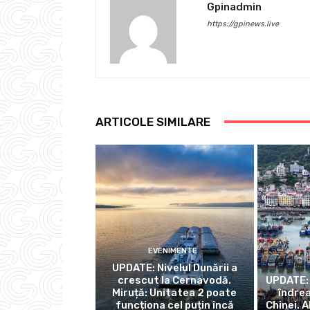
Gpinadmin
https://gpinews.live
ARTICOLE SIMILARE
EVENIMENTE
UPDATE: Nivelul Dunării a
crescut la Cernavodă.
UPDATE: 
Miruță: Unitatea 2 poate
îndre
funcționa cel puțin încă
Chinei. A