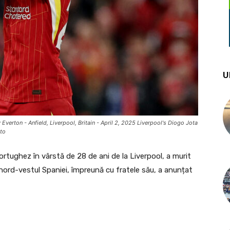
U
verton - Anfield, Liverpool, Britain - April 2, 2025 Liverpool's Diogo Jota
oto
rtughez în vârstă de 28 de ani de la Liverpool, a murit
nord-vestul Spaniei, împreună cu fratele său, a anunțat