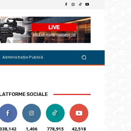
Administrație Publică
LATFORME SOCIALE
338,142
1,406
778,915
42,518