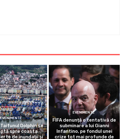
EVENIMENTE
EVENIMENTE
FIFA denunță o tentativă de
Taifunul Dolphin se
subminare a lui Gianni
aptă spre coasta
Infantino, pe fondul unei
lerte de inundații și
crize tot mai profunde de