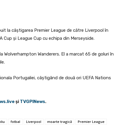
buit la câștigarea Premier League de către Liverpool în
 FA Cup și League Cup cu echipa din Merseyside.
e la Wolverhampton Wanderers. El a marcat 65 de goluri în
le.
ionala Portugaliei, câștigând de două ori UEFA Nations
ws.live
şi
TVGPINews
.
liu
fotbal
Liverpool
moarte tragică
Premier League