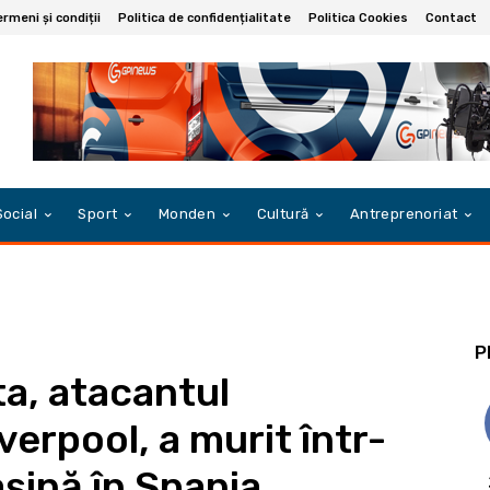
rmeni și condiții
Politica de confidențialitate
Politica Cookies
Contact
Social
Sport
Monden
Cultură
Antreprenoriat
P
ta, atacantul
verpool, a murit într-
șină în Spania