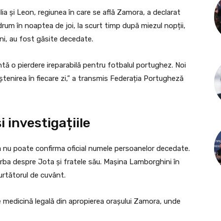
ia și Leon, regiunea în care se află Zamora, a declarat
drum în noaptea de joi, la scurt timp după miezul nopții,
ani, au fost găsite decedate.
tă o pierdere ireparabilă pentru fotbalul portughez. Noi
enirea în fiecare zi,” a transmis Federația Portugheză
 investigațiile
ă nu poate confirma oficial numele persoanelor decedate.
vorba despre Jota și fratele său. Mașina Lamborghini în
purtătorul de cuvânt.
e medicină legală din apropierea orașului Zamora, unde