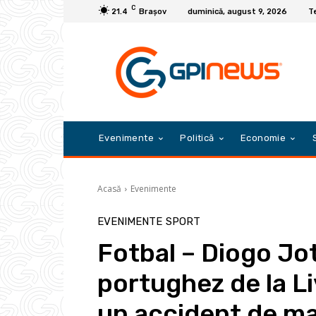
C
21.4
Braşov
duminică, august 9, 2026
Te
Evenimente
Politică
Economie
Acasă
Evenimente
EVENIMENTE
SPORT
Fotbal – Diogo Jo
portughez de la Li
un accident de ma