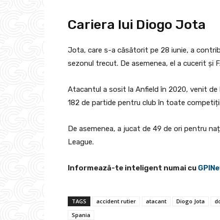
Cariera lui Diogo Jota
Jota, care s-a căsătorit pe 28 iunie, a contri
sezonul trecut. De asemenea, el a cucerit și
Atacantul a sosit la Anfield în 2020, venit d
182 de partide pentru club în toate competiții
De asemenea, a jucat de 49 de ori pentru naț
League.
Informează-te inteligent numai cu
GPINe
TAGS
accident rutier
atacant
Diogo Jota
do
Spania