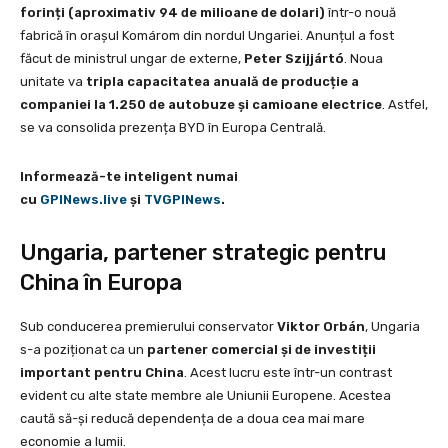
forinți (aproximativ 94 de milioane de dolari)
într-o nouă
fabrică în orașul Komárom din nordul Ungariei. Anunțul a fost
făcut de ministrul ungar de externe,
Peter Szijjártó
. Noua
unitate va
tripla capacitatea anuală de producție a
companiei la 1.250 de autobuze și camioane electrice
. Astfel,
se va consolida prezența BYD în Europa Centrală.
Informează-te inteligent numai
cu
GPINews.live
şi
TVGPINews
.
Ungaria, partener strategic pentru
China în Europa
Sub conducerea premierului conservator
Viktor Orbán
, Ungaria
s-a poziționat ca un
partener comercial și de investiții
important pentru China
. Acest lucru este într-un contrast
evident cu alte state membre ale Uniunii Europene. Acestea
caută să-și reducă dependența de a doua cea mai mare
economie a lumii.