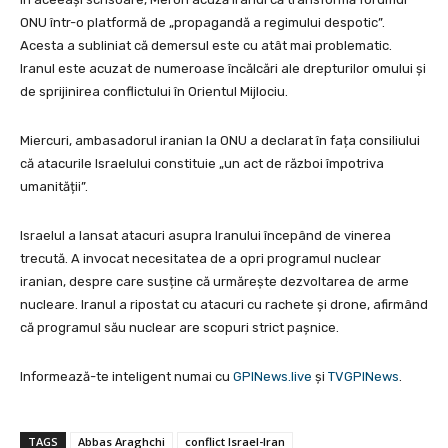
ONU într-o platformă de „propagandă a regimului despotic”.
Acesta a subliniat că demersul este cu atât mai problematic.
Iranul este acuzat de numeroase încălcări ale drepturilor omului și
de sprijinirea conflictului în Orientul Mijlociu.
Miercuri, ambasadorul iranian la ONU a declarat în fața consiliului
că atacurile Israelului constituie „un act de război împotriva
umanității”.
Israelul a lansat atacuri asupra Iranului începând de vinerea
trecută. A invocat necesitatea de a opri programul nuclear
iranian, despre care susține că urmărește dezvoltarea de arme
nucleare. Iranul a ripostat cu atacuri cu rachete și drone, afirmând
că programul său nuclear are scopuri strict pașnice.
Informează-te inteligent numai cu
GPINews.live
şi
TVGPINews
.
TAGS
Abbas Araghchi
conflict Israel-Iran