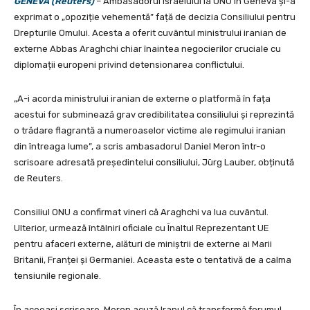
GENEVA (Reuters)
– Ambasadorul Israelului la ONU în Geneva și-a
exprimat o „opoziție vehementă” față de decizia Consiliului pentru
Drepturile Omului. Acesta a oferit cuvântul ministrului iranian de
externe Abbas Araghchi chiar înaintea negocierilor cruciale cu
diplomații europeni privind detensionarea conflictului.
„A-i acorda ministrului iranian de externe o platformă în fața
acestui for subminează grav credibilitatea consiliului și reprezintă
o trădare flagrantă a numeroaselor victime ale regimului iranian
din întreaga lume”, a scris ambasadorul Daniel Meron într-o
scrisoare adresată președintelui consiliului, Jürg Lauber, obținută
de Reuters.
Consiliul ONU a confirmat vineri că Araghchi va lua cuvântul.
Ulterior, urmează întâlniri oficiale cu Înaltul Reprezentant UE
pentru afaceri externe, alături de miniștrii de externe ai Marii
Britanii, Franței și Germaniei. Aceasta este o tentativă de a calma
tensiunile regionale.
În aceeași scrisoare, Meron acuză Iranul că transformă forumul