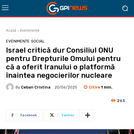
Acasă
Evenimente
EVENIMENTE
SOCIAL
Israel critică dur Consiliul ONU
pentru Drepturile Omului pentru
că a oferit Iranului o platformă
înaintea negocierilor nucleare
Citire
1
min.
By
Ceban Cristina
20/06/2025
263
Facebook
Twitter