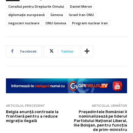
Consiliul pentru Drepturile Omului
Daniel Meron
diplomație europeană
Geneva
Israel Iran ONU
negocieri nucleare
ONU Geneva
Program nuclear Iran
Facebook
Twitter
ARTICOLUL PRECEDENT
ARTICOLUL URMĂTOR
Belgia anunță controale la
Președintele României îl
frontieră pentru a reduce
nominalizează pe liderul
migrația ilegală
Partidului Național Liberal,
Ilie Bolojan, pentru funcția
de prim-ministru