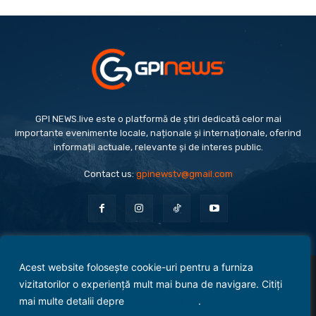
GPI NEWS.live este o platformă de știri dedicată celor mai
importante evenimente locale, naționale și internaționale, oferind
informații actuale, relevante și de interes public.
Contact us:
gpinewstv@gmail.com
Acest website folosește cookie-uri pentru a furniza
Evenimente
Politică
Economie
Social
Sport
Monden
Cultură
Antreprenoriat
vizitatorilor o experiență mult mai buna de navigare. Citiți
Administrație Publică
mai multe detalii depre
politica cookies
.