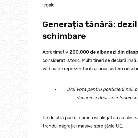
legale.
Generația tânără: dezil
schimbare
Aproximativ
200.000 de albanezi din dias
considerat istoric. Mulți tineri se declară însă
văd ca pe reprezentanți ai unui sistem neschi
„Voi vota pentru politicieni noi, 
decenii și doar se înlocuiesc 
Pe de altă parte, numeroși alegători au ales 
trendul migrației masive spre țările UE.