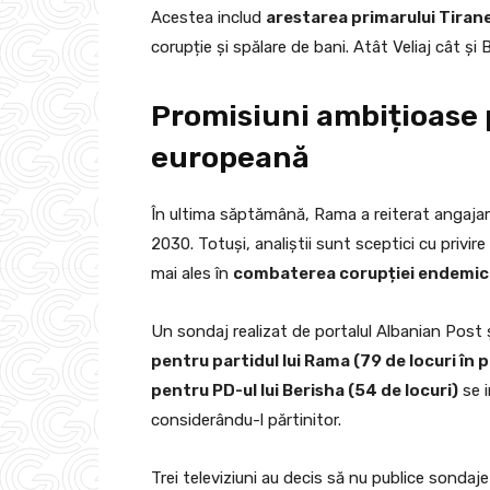
Acestea includ
arestarea primarului Tiranei
corupție și spălare de bani. Atât Veliaj cât și 
Promisiuni ambițioase 
europeană
În ultima săptămână, Rama a reiterat angaja
2030. Totuși, analiștii sunt sceptici cu privir
mai ales în
combaterea corupției endemic
Un sondaj realizat de portalul Albanian Post 
pentru partidul lui Rama (79 de locuri în 
pentru PD-ul lui Berisha (54 de locuri)
se i
considerându-l părtinitor.
Trei televiziuni au decis să nu publice sondaj