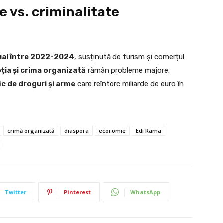
 vs. criminalitate
ual între 2022-2024
, susținută de turism și comerțul
ția și crima organizată
rămân probleme majore.
fic de droguri și arme
care reîntorc miliarde de euro în
crimă organizată
diaspora
economie
Edi Rama
Twitter
Pinterest
WhatsApp