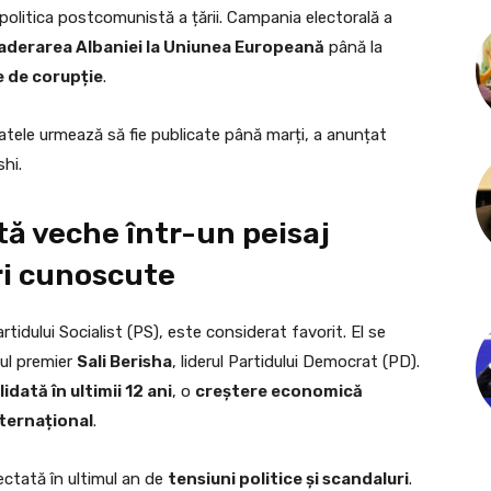
 politica postcomunistă a țării. Campania electorală a
 aderarea Albaniei la Uniunea Europeană
până la
e de corupție
.
ltatele urmează să fie publicate până marți, a anunțat
shi.
tă veche într-un peisaj
ri cunoscute
artidului Socialist (PS), este considerat favorit. El se
tul premier
Sali Berisha
, liderul Partidului Democrat (PD).
idată în ultimii 12 ani
, o
creștere economică
nternațional
.
ectată în ultimul an de
tensiuni politice și scandaluri
.