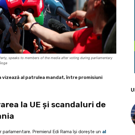
 Party, speaks to members of the media after voting during parliamentary
 Goga
 vizează al patrulea mandat, între promisiuni
U
area la UE și scandaluri de
ania
lor parlamentare. Premierul Edi Rama își dorește un
al