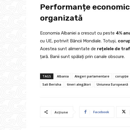
Performanțe economice
organizată
Economia Albaniei a crescut cu peste
4% an
cu UE, potrivit Băncii Mondiale. Totuși,
corup
Acestea sunt alimentate de
rețelele de tra
țară. Banii sunt spălați prin canale obscure.
TAGS
Albania
Alegeri parlamentare
corupție
Sali Berisha
tineri alegători
Uniunea Europeană
Facebook
Acțiune