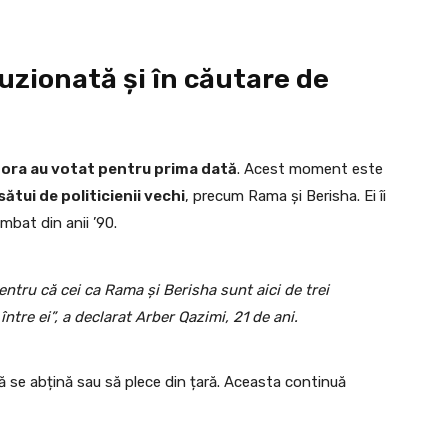
uzionată și în căutare de
pora au votat pentru prima dată
. Acest moment este
sătui de politicienii vechi
, precum Rama și Berisha. Ei îi
mbat din anii ’90.
pentru că cei ca Rama și Berisha sunt aici de trei
între ei”, a declarat Arber Qazimi, 21 de ani.
să se abțină sau să plece din țară. Aceasta continuă