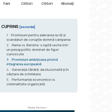
Fani
Cititori
Cititori
Abonați
CUPRINS
[ascunde]
Promisiuni pentru aderarea la UE și
scandaluri de corupție domină campania
Rama vs. Berisha: o luptă veche într-
un peisaj politic dominat de figuri
cunoscute
Promisiuni ambițioase privind
integrarea europeană
Generația tânără: deziluzionată și în
căutare de schimbare
Performanțe economice vs.
criminalitate organizată
- Media Partners -