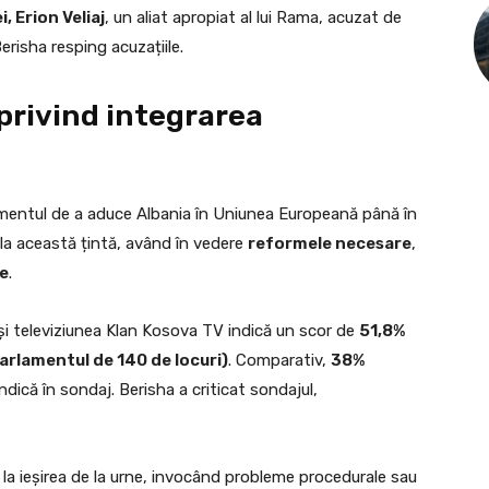
, Erion Veliaj
, un aliat apropiat al lui Rama, acuzat de
Berisha resping acuzațiile.
privind integrarea
mentul de a aduce Albania în Uniunea Europeană până în
e la această țintă, având în vedere
reformele necesare
,
e
.
și televiziunea Klan Kosova TV indică un scor de
51,8%
parlamentul de 140 de locuri)
. Comparativ,
38%
ndică în sondaj. Berisha a criticat sondajul,
e la ieșirea de la urne, invocând probleme procedurale sau