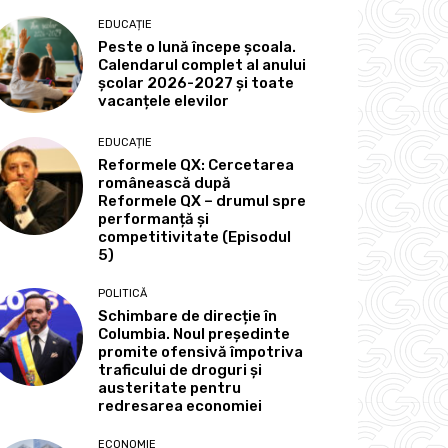
EDUCAȚIE
Peste o lună începe școala.
Calendarul complet al anului
școlar 2026-2027 și toate
vacanțele elevilor
EDUCAȚIE
Reformele QX: Cercetarea
românească după
Reformele QX – drumul spre
performanță și
competitivitate (Episodul
5)
POLITICĂ
Schimbare de direcție în
Columbia. Noul președinte
promite ofensivă împotriva
traficului de droguri și
austeritate pentru
redresarea economiei
ECONOMIE