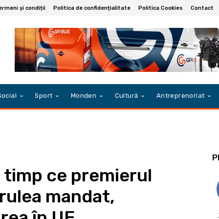
ermeni și condiții
Politica de confidențialitate
Politica Cookies
Contact
Social
Sport
Monden
Cultură
Antreprenoriat
P
n timp ce premierul
rulea mandat,
rea în UE