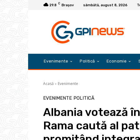
C
29.8
Braşov
sâmbătă, august 8, 2026
T
Evenimente
Politică
Economie
Acasă
Evenimente
EVENIMENTE
POLITICĂ
Albania votează î
Rama caută al pat
promițând integra