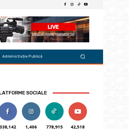
Administrație Publică
LATFORME SOCIALE
338,142
1,406
778,915
42,518