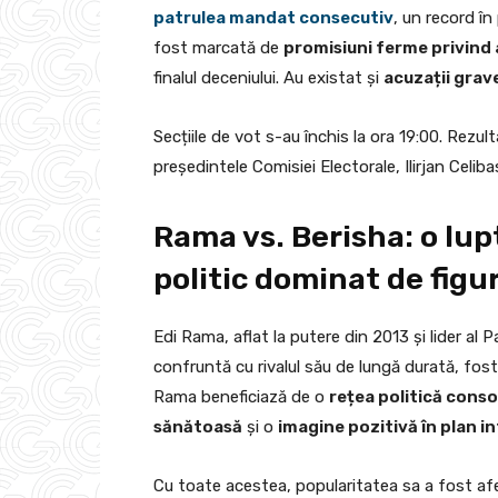
patrulea mandat consecutiv
, un record în
fost marcată de
promisiuni ferme privind
finalul deceniului. Au existat și
acuzații grav
Secțiile de vot s-au închis la ora 19:00. Rezu
președintele Comisiei Electorale, Ilirjan Celiba
Rama vs. Berisha: o lup
politic dominat de figu
Edi Rama, aflat la putere din 2013 și lider al P
confruntă cu rivalul său de lungă durată, fos
Rama beneficiază de o
rețea politică consol
sănătoasă
și o
imagine pozitivă în plan i
Cu toate acestea, popularitatea sa a fost af