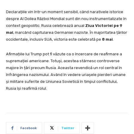
Declarațiile vin într-un moment sensibil, când narativele istorice
despre Al Doilea Război Mondial sunt din nou instrumentalizate în
context geopolitic. Rusia celebrează anual
Ziua Victoriei pe 9
mai
, marcând capitularea Germaniei naziste. În majoritatea țărilor
occidentale, inclusiv SUA, victoria este celebrată pe
8 mai
.
Afirmațiile lui Trump pot fi văzute ca o încercare de reafirmare a
supremației americane. Totuși, acestea stârnesc controverse
majore în țări precum Rusia. Aceasta revendică un rol central în
înfrângerea nazismului. Având în vedere uriașele pierderi umane
și militare suferite de Uniunea Sovietică în timpul conflictului,
Rusia își reafirmă rolul.
Facebook
Twitter