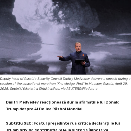
Deputy head of Russia's Security Council Dmitry Medvedev delivers a speech during a
session of the educational marathon "Knowledge. First" in Moscow, Russia, April 29,
2025. Sputnik/Yekaterina Shtukina/Pool via REUTERS/File Photo
Dmitri Medvedev reacționează dur la afirmațiile lui Donald
Trump despre Al Doilea Război Mondial
Subtitlu SEO: Fostul președinte rus critică declarațiile lui
Trump privind contribuția SUA la victoria împotriva