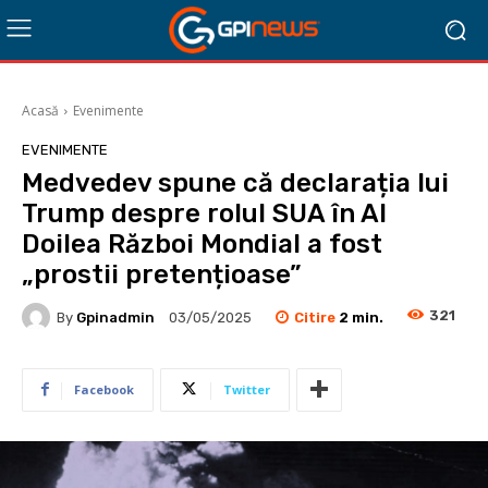
Acasă
Evenimente
EVENIMENTE
Medvedev spune că declarația lui
Trump despre rolul SUA în Al
Doilea Război Mondial a fost
„prostii pretențioase”
321
Citire
2
min.
By
Gpinadmin
03/05/2025
Facebook
Twitter