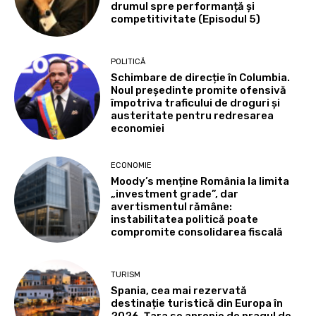
drumul spre performanță și
competitivitate (Episodul 5)
POLITICĂ
Schimbare de direcție în Columbia.
Noul președinte promite ofensivă
împotriva traficului de droguri și
austeritate pentru redresarea
economiei
ECONOMIE
Moody’s menține România la limita
„investment grade”, dar
avertismentul rămâne:
instabilitatea politică poate
compromite consolidarea fiscală
TURISM
Spania, cea mai rezervată
destinație turistică din Europa în
2026. Țara se apropie de pragul de