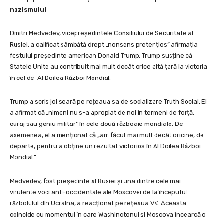
nazismului
Dmitri Medvedev, vicepreședintele Consiliului de Securitate al
Rusiei, a calificat sâmbătă drept „nonsens pretențios” afirmația
fostului președinte american Donald Trump. Trump susține că
Statele Unite au contribuit mai mult decât orice altă țară la victoria
în cel de-Al Doilea Război Mondial.
Trump a scris joi seară pe rețeaua sa de socializare Truth Social. El
a afirmat că „nimeni nu s-a apropiat de noi în termeni de forță,
curaj sau geniu militar” în cele două războaie mondiale. De
asemenea, el a menționat că „am făcut mai mult decât oricine, de
departe, pentru a obține un rezultat victorios în Al Doilea Război
Mondial.”
Medvedev, fost președinte al Rusiei și una dintre cele mai
virulente voci anti-occidentale ale Moscovei de la începutul
războiului din Ucraina, a reacționat pe rețeaua VK. Aceasta
coincide cu momentul în care Washingtonul și Moscova încearcă o