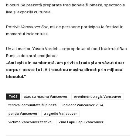
blocuri. Se prezintă preparate tradiționale filipineze, spectacole
live și expoziții culturale.
Potrivit
Vancouver Sun
, mii de persoane participau la festival în
momentul incidentului.
Un alt martor, Yoseb Vardeh, co-proprietar al food truck-ului Bao
Buns, a declarat emoționat:
„Am ieșit din camionetă, am privit strada și am văzut doar
corpuri peste tot. A trecut cu mașina direct prin mijlocul
blocului.”
TAGS
atac cu mașina Vancouver
eveniment tragic Vancouver
festival comunitate filipineză
incident Vancouver 2024
poliția Vancouver
tragedie Vancouver
victime Vancouver festival
Ziua Lapu-Lapu Vancouver