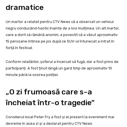
dramatice
Un martor a relatat pentru CTV News că a observat un vehicul
negru conducând haotic înainte de a lovi mulțimea. Un alt martor,
care a dorit să rămână anonim, a povestit că a văzut aproximativ
15 persoane întinse pe jos după ce SUV-ul întunecat a intrat în
forță în festival.
Conform relatărilor, șoferul a încercat să fugă, dar a fost prins de
participanți. A fost ținut lângă un gard timp de aproximativ 10
minute până la sosirea poliției.
„O zi frumoasă care s-a
încheiat într-o tragedie”
Consilierul local Peter Fry a fost și el prezent la eveniment mai
devreme în acea zi și a declarat pentru CTV News: