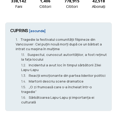
338,142
1,406
778,915
42,518
Fani
Cititori
Cititori
Abonați
CUPRINS
[ascunde]
Tragedie la festivalul comunității filipineze din
Vancouver: Cel puțin nouă morți după ce un bărbat a
intrat cu mașina în mulțime
Suspectul, cunoscut autorităților, a fost reținut
la fața locului
Incidentul a avut loc în timpul sărbătorii Zilei
Lapu-Lapu
Reacții emoționante din partea liderilor politici
Martorii descriu scene dramatice
„O zi frumoasă care s-a încheiat într-o
tragedie”
Sărbătoarea Lapu-Lapu și importanța ei
culturală