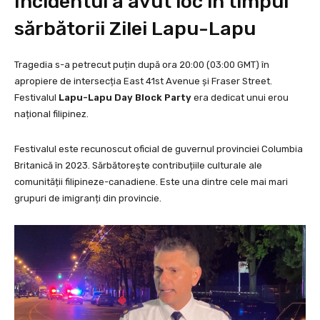
Incidentul a avut loc în timpul
sărbătorii Zilei Lapu-Lapu
Tragedia s-a petrecut puțin după ora 20:00 (03:00 GMT) în
apropiere de intersecția East 41st Avenue și Fraser Street.
Festivalul
Lapu-Lapu Day Block Party
era dedicat unui erou
național filipinez.
Festivalul este recunoscut oficial de guvernul provinciei Columbia
Britanică în 2023. Sărbătorește contribuțiile culturale ale
comunității filipineze-canadiene. Este una dintre cele mai mari
grupuri de imigranți din provincie.