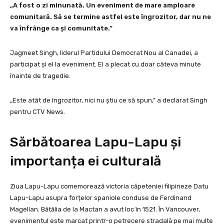
„A fost o zi minunată. Un eveniment de mare amploare
comunitară. Să se termine astfel este îngrozitor, dar nu ne
va înfrânge ca și comunitate.”
Jagmeet Singh, liderul Partidului Democrat Nou al Canadei, a
participat și el la eveniment. El a plecat cu doar câteva minute
înainte de tragedie.
„Este atât de îngrozitor, nici nu știu ce să spun,” a declarat Singh
pentru CTV News.
Sărbătoarea Lapu-Lapu și
importanța ei culturală
Ziua Lapu-Lapu comemorează victoria căpeteniei filipineze Datu
Lapu-Lapu asupra forțelor spaniole conduse de Ferdinand
Magellan. Bătălia de la Mactan a avut loc în 1521. În Vancouver,
evenimentul este marcat printr-o petrecere stradală pe mai multe