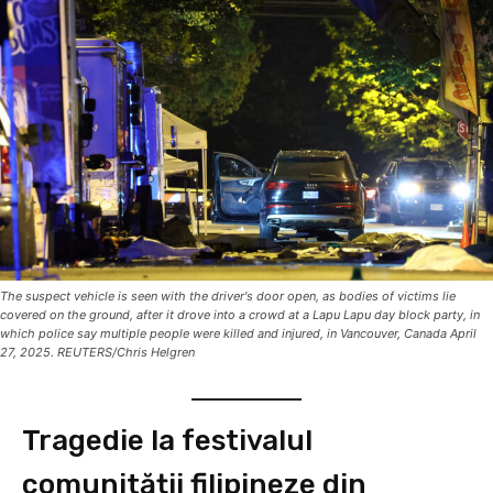
The suspect vehicle is seen with the driver's door open, as bodies of victims lie
covered on the ground, after it drove into a crowd at a Lapu Lapu day block party, in
which police say multiple people were killed and injured, in Vancouver, Canada April
27, 2025. REUTERS/Chris Helgren
Tragedie la festivalul
comunității filipineze din