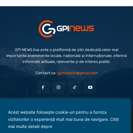
GPI NEWS.live este o platformă de știri dedicată celor mai
importante evenimente locale, naționale și internaționale, oferind
informații actuale, relevante și de interes public.
Contact us:
gpinewstv@gmail.com
Acest website folosește cookie-uri pentru a furniza
Evenimente
Politică
Economie
Social
Sport
Monden
Cultură
Antreprenoriat
vizitatorilor o experiență mult mai buna de navigare. Citiți
Administrație Publică
mai multe detalii depre
politica cookies
.