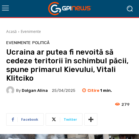
Acasă
Evenimente
EVENIMENTE
POLITICĂ
Ucraina ar putea fi nevoită să
cedeze teritorii în schimbul păcii,
spune primarul Kievului, Vitali
Klitciko
Citire
1
min.
By
Dolgan Alina
25/04/2025
279
Facebook
Twitter