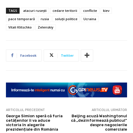
TAGS
atacuri rusești
cedare teritorii
conflicte
kiev
pace temporară
rusia
soluții politice
Ucraina
Vitali Klitschko
Zelenskiy
Facebook
Twitter
ARTICOLUL PRECEDENT
ARTICOLUL URMĂTOR
George Simion speră că furia
Beijing acuză Washingtonul
cetățenilor îi va aduce
că „dezinformează publicul”
victoria în alegerile
despre negocierile
prezidențiale din România
comerciale