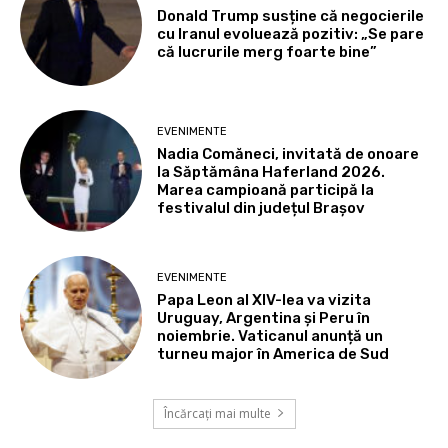
Donald Trump susține că negocierile
cu Iranul evoluează pozitiv: „Se pare
că lucrurile merg foarte bine”
EVENIMENTE
Nadia Comăneci, invitată de onoare
la Săptămâna Haferland 2026.
Marea campioană participă la
festivalul din județul Brașov
EVENIMENTE
Papa Leon al XIV-lea va vizita
Uruguay, Argentina și Peru în
noiembrie. Vaticanul anunță un
turneu major în America de Sud
Încărcați mai multe