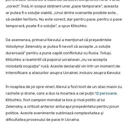
„corect”. Însă, în scopul obținerii unei „pace temporare”, aceasta
ar putea fi o soluție viabilă. „Unul dintre scenariile posibile este…
să cedăm teritoriu. Nu este corect, dar pentru pace, pentru o pace
temporară, poate fi o soluție”, a spus Klitschko.
De asemenea, primarul Kievului a menționat că președintele
Volodymyr Zelenskiy ar putea fi nevoit să accepte „o soluție
dureroasă” pentru a pune capăt conflictului cu Rusia. Totuși,
Klitschko a reamintit că poporul ucrainean „nu va accepta
niciodată ocupația” rusă. Aceste declarații vin într-un moment de
intensificare a atacurilor asupra Ucrainei, inclusiv asupra Kievului.
În noaptea de joi spre vineri, Kievul a fost lovit de un atac masiv cu
rachete și drone, care a dus la moartea a cel puțin
12 persoane
.
Klitschko, fost campion mondial la box și rival politic al lui
Zelenskiy, a criticat anterior anturajul președintelui pentru jocuri
politice. Aceste evenimente subliniază complexitatea și
dificultatea procesului de pace în Ucraina.