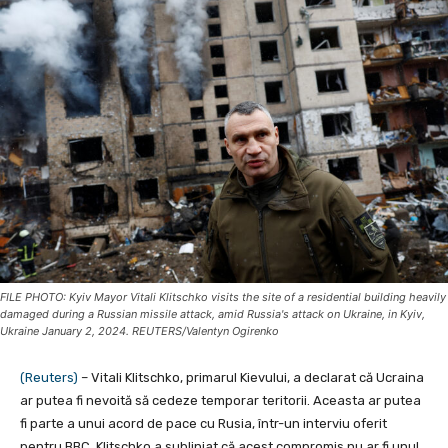
FILE PHOTO: Kyiv Mayor Vitali Klitschko visits the site of a residential building heavily
damaged during a Russian missile attack, amid Russia's attack on Ukraine, in Kyiv,
Ukraine January 2, 2024. REUTERS/Valentyn Ogirenko
(Reuters)
– Vitali Klitschko, primarul Kievului, a declarat că Ucraina
ar putea fi nevoită să cedeze temporar teritorii. Aceasta ar putea
fi parte a unui acord de pace cu Rusia, într-un interviu oferit
pentru BBC. Klitschko a subliniat că acest compromis nu ar fi unul