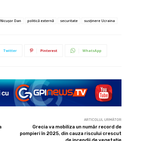
Nicușor Dan
politică externă
securitate
susținere Ucraina
Twitter
Pinterest
WhatsApp
ARTICOLUL URMĂTOR
a
Grecia va mobiliza un număr record de
pompieri în 2025, din cauza riscului crescut
de incendii de vegetație