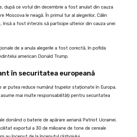
e, după ce votul din decembrie a fost anulat din cauza
are Moscova le neagă. În primul tur al alegerilor, Călin
însă a fost interzis să participe ulterior din cauza unei
ionale de a anula alegerile a fost corectă, în pofida
eședintelui american Donald Trump.
ant în securitatea europeană
te ar putea reduce numărul trupelor staționate în Europa.
și asume mai multe responsabilități pentru securitatea
ale donând o baterie de apărare aeriană Patriot Ucrainei.
acilitat exportul a 30 de milioane de tone de cereale
i au început de la începutul războiului.