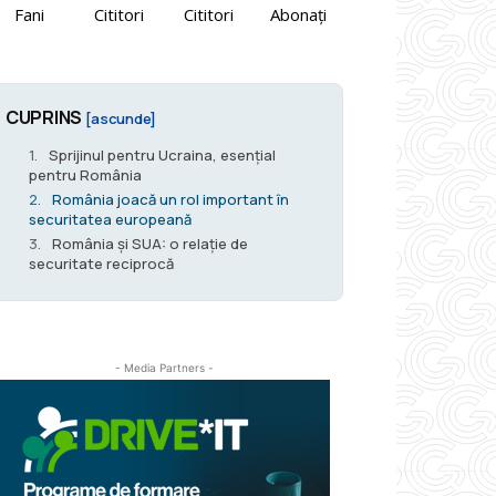
Fani
Cititori
Cititori
Abonați
CUPRINS
[ascunde]
Sprijinul pentru Ucraina, esențial
pentru România
România joacă un rol important în
securitatea europeană
România și SUA: o relație de
securitate reciprocă
- Media Partners -