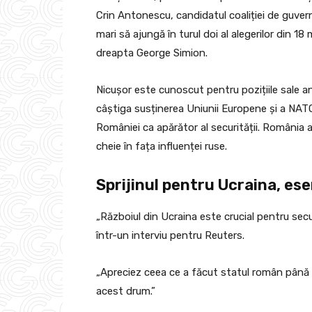
Crin Antonescu, candidatul coaliției de guver
mari să ajungă în turul doi al alegerilor din 18 
dreapta George Simion.
Nicușor este cunoscut pentru pozițiile sale 
câștiga susținerea Uniunii Europene și a NATO
României ca apărător al securității. România 
cheie în fața influenței ruse.
Sprijinul pentru Ucraina, es
„Războiul din Ucraina este crucial pentru sec
într-un interviu pentru Reuters.
„Apreciez ceea ce a făcut statul român până 
acest drum.”