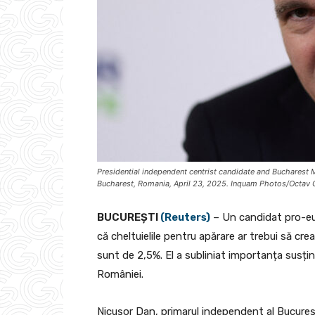
Presidential independent centrist candidate and Bucharest 
Bucharest, Romania, April 23, 2025. Inquam Photos/Octav
BUCUREȘTI
(Reuters)
– Un candidat pro-eur
că cheltuielile pentru apărare ar trebui să cr
sunt de 2,5%. El a subliniat importanța susțin
României.
Nicușor Dan, primarul independent al București