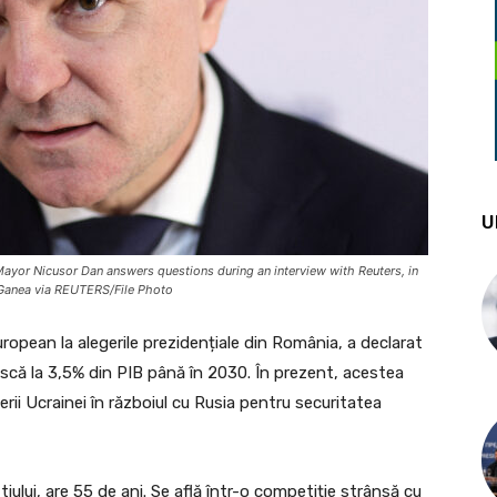
U
Mayor Nicusor Dan answers questions during an interview with Reuters, in
 Ganea via REUTERS/File Photo
opean la alegerile prezidențiale din România, a declarat
ească la 3,5% din PIB până în 2030. În prezent, acestea
erii Ucrainei în războiul cu Rusia pentru securitatea
ului, are 55 de ani. Se află într-o competiție strânsă cu