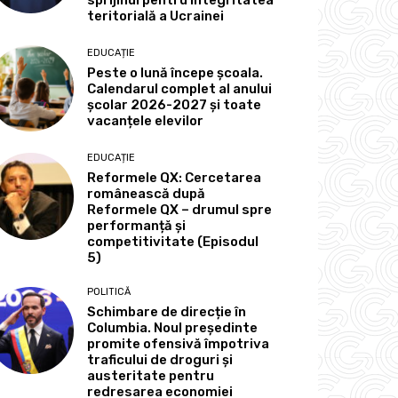
sprijinul pentru integritatea
teritorială a Ucrainei
EDUCAȚIE
Peste o lună începe școala.
Calendarul complet al anului
școlar 2026-2027 și toate
vacanțele elevilor
EDUCAȚIE
Reformele QX: Cercetarea
românească după
Reformele QX – drumul spre
performanță și
competitivitate (Episodul
5)
POLITICĂ
Schimbare de direcție în
Columbia. Noul președinte
promite ofensivă împotriva
traficului de droguri și
austeritate pentru
redresarea economiei