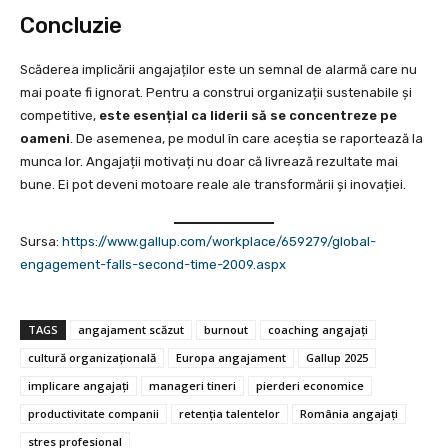
Concluzie
Scăderea implicării angajaților este un semnal de alarmă care nu
mai poate fi ignorat. Pentru a construi organizații sustenabile și
competitive,
este esențial ca liderii să se concentreze pe
oameni
. De asemenea, pe modul în care aceștia se raportează la
munca lor. Angajații motivați nu doar că livrează rezultate mai
bune. Ei pot deveni motoare reale ale transformării și inovației.
Sursa:
https://www.gallup.com/workplace/659279/global-
engagement-falls-second-time-2009.aspx
TAGS
angajament scăzut
burnout
coaching angajați
cultură organizațională
Europa angajament
Gallup 2025
implicare angajați
manageri tineri
pierderi economice
productivitate companii
retenția talentelor
România angajați
stres profesional