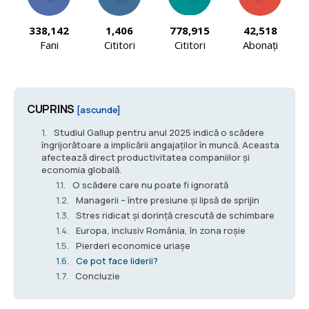
338,142
1,406
778,915
42,518
Fani
Cititori
Cititori
Abonați
CUPRINS
[ascunde]
Studiul Gallup pentru anul 2025 indică o scădere
îngrijorătoare a implicării angajaților în muncă. Aceasta
afectează direct productivitatea companiilor și
economia globală.
O scădere care nu poate fi ignorată
Managerii – între presiune și lipsă de sprijin
Stres ridicat și dorință crescută de schimbare
Europa, inclusiv România, în zona roșie
Pierderi economice uriașe
Ce pot face liderii?
Concluzie