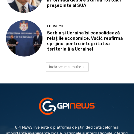
informații despre starea fostului
președinte al SUA
ECONOMIE
Serbia și Ucraina își consolidează
relațiile economice. Vučić reafirmă
sprijinul pentru integritatea
teritorială a Ucrainei
Încărcați mai multe
GPI NEWS.live este o platformă de știri dedicată celor mai
importante evenimente locale, naționale și internaționale, oferind