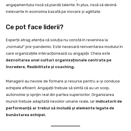
angajamentului riscă să piardă talente. În plus, riscă să devină
irelevante în economia bazată pe inovare și agilitate.
Ce pot face liderii?
Experții atrag atenția că soluția nu constă în revenirea la
„normalul” pre-pandemic. Este necesară reinventarea modului în
care organizațiile interacționează cu angajații. Cheia este
dezvoltarea unei culturi organizaționale centrate pe
încredere, flexibilitate și coaching.
Managerii au nevoie de formare și resurse pentru a-și conduce
echipele eficient. Angajații trebuie să simtă că au un scop,
autonomie și sprijin real din partea superiorilor. Organizarea
muncii trebuie adaptată nevoilor umane reale, iar
indicatorii de
performanță ar trebui să includă și elemente legate de
bunăstarea echipei.