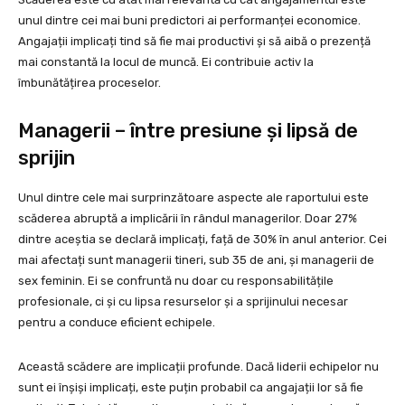
unul dintre cei mai buni predictori ai performanței economice.
Angajații implicați tind să fie mai productivi și să aibă o prezență
mai constantă la locul de muncă. Ei contribuie activ la
îmbunătățirea proceselor.
Managerii – între presiune și lipsă de
sprijin
Unul dintre cele mai surprinzătoare aspecte ale raportului este
scăderea abruptă a implicării în rândul managerilor. Doar 27%
dintre aceștia se declară implicați, față de 30% în anul anterior. Cei
mai afectați sunt managerii tineri, sub 35 de ani, și managerii de
sex feminin. Ei se confruntă nu doar cu responsabilitățile
profesionale, ci și cu lipsa resurselor și a sprijinului necesar
pentru a conduce eficient echipele.
Această scădere are implicații profunde. Dacă liderii echipelor nu
sunt ei înșiși implicați, este puțin probabil ca angajații lor să fie