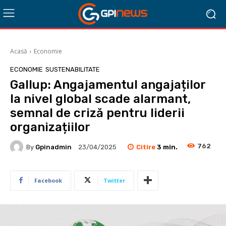
Acasă
Economie
ECONOMIE
SUSTENABILITATE
Gallup: Angajamentul angajaților
la nivel global scade alarmant,
semnal de criză pentru liderii
organizațiilor
762
Citire
3
min.
By
Gpinadmin
23/04/2025
Facebook
Twitter