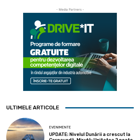
- Media Partners -
ULTIMELE ARTICOLE
EVENIMENTE
UPDATE: Nivelul Dunării a crescut la
Cernavodă. Miruță: Unitatea 2 poate