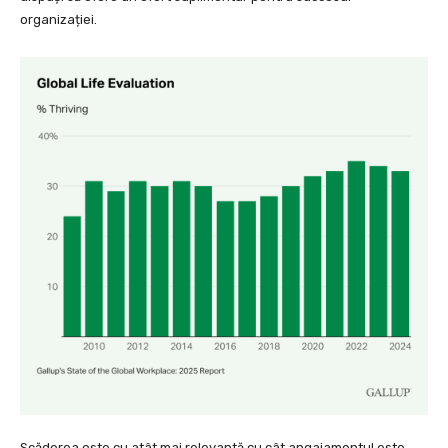
organizației.
Scăderea este cu atât mai relevantă cu cât angajamentul este