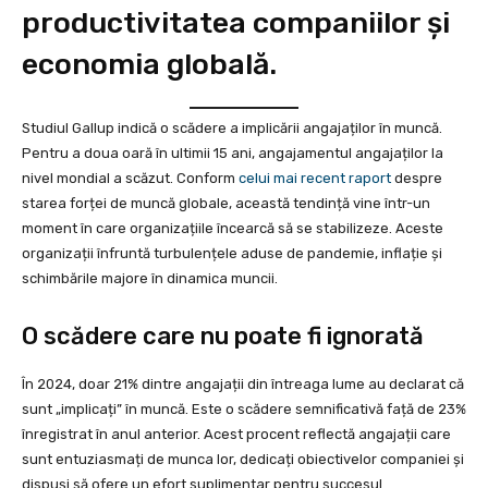
productivitatea companiilor și
economia globală.
Studiul Gallup indică o scădere a implicării angajaților în muncă.
Pentru a doua oară în ultimii 15 ani, angajamentul angajaților la
nivel mondial a scăzut. Conform
celui mai recent raport
despre
starea forței de muncă globale, această tendință vine într-un
moment în care organizațiile încearcă să se stabilizeze. Aceste
organizații înfruntă turbulențele aduse de pandemie, inflație și
schimbările majore în dinamica muncii.
O scădere care nu poate fi ignorată
În 2024, doar 21% dintre angajații din întreaga lume au declarat că
sunt „implicați” în muncă. Este o scădere semnificativă față de 23%
înregistrat în anul anterior. Acest procent reflectă angajații care
sunt entuziasmați de munca lor, dedicați obiectivelor companiei și
dispuși să ofere un efort suplimentar pentru succesul