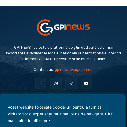
GPI NEWS.live este o platformă de știri dedicată celor mai
importante evenimente locale, naționale și internaționale, oferind
informații actuale, relevante și de interes public.
Contact us:
gpinewstv@gmail.com
Acest website folosește cookie-uri pentru a furniza
Evenimente
Politică
Economie
Social
Sport
Monden
Cultură
Antreprenoriat
vizitatorilor o experiență mult mai buna de navigare. Citiți
Administrație Publică
mai multe detalii depre
politica cookies
.