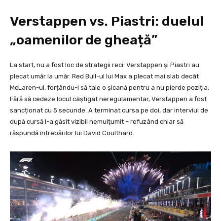
Verstappen vs. Piastri: duelul
„oamenilor de gheață”
La start, nu a fost loc de strategii reci: Verstappen și Piastri au
plecat umăr la umăr. Red Bull-ul lui Max a plecat mai slab decât
McLaren-ul, forțându-l să taie o șicană pentru a nu pierde poziția.
Fără să cedeze locul câștigat neregulamentar, Verstappen a fost
sancționat cu 5 secunde. A terminat cursa pe doi, dar interviul de
după cursă l-a găsit vizibil nemulțumit – refuzând chiar să
răspundă întrebărilor lui David Coulthard.