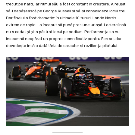
trecut pe hard, iar ritmul său a fost constant în creștere. A reușit
să-l depășească pe George Russell și să-și consolideze locul trei.
Dar finalul a fost dramatic: în ultimele 10 tururi, Lando Norris –
extrem de rapid – a început să pună presiune uriașă. Leclerc însă
nu a cedat și și-a păstrat locul pe podium. Performanța sa nu
înseamnă neapărat un progres semnificativ pentru Ferrari, dar
dovedește încă o dată tăria de caracter și reziliența pilotului.