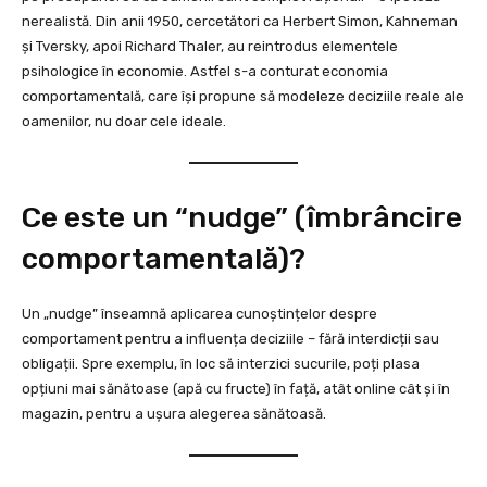
nerealistă. Din anii 1950, cercetători ca Herbert Simon, Kahneman
și Tversky, apoi Richard Thaler, au reintrodus elementele
psihologice în economie. Astfel s-a conturat economia
comportamentală, care își propune să modeleze deciziile reale ale
oamenilor, nu doar cele ideale.
Ce este un “nudge” (îmbrâncire
comportamentală)?
Un „nudge” înseamnă aplicarea cunoștințelor despre
comportament pentru a influența deciziile – fără interdicții sau
obligații. Spre exemplu, în loc să interzici sucurile, poți plasa
opțiuni mai sănătoase (apă cu fructe) în față, atât online cât și în
magazin, pentru a ușura alegerea sănătoasă.