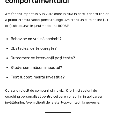
comportamentului
Am fondat Impactually în 2017, chiar în ziua în care Richard Thaler
a primit Premiul Nobel pentru nudge. Am creat un curs online (2+
ore), structurat în jurul modelului BOOST:
Behavior: ce vrei să schimbi?
Obstacles: ce te oprește?
Outcomes: ce intervenții poți testa?
Study: cum măsori impactul?
Test & cost: merită investiția?
Cursul e folosit de companii și indivizi. Oferim și sesiuni de
coaching personalizat pentru cei care vor sprijin în aplicarea
învățăturilor. Avem clienți de la start-up-uri tech la guverne.