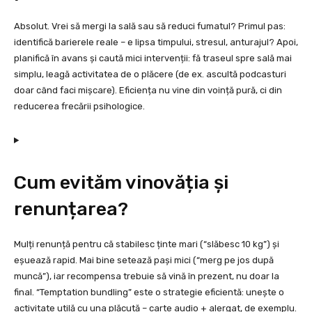
Absolut. Vrei să mergi la sală sau să reduci fumatul? Primul pas:
identifică barierele reale – e lipsa timpului, stresul, anturajul? Apoi,
planifică în avans și caută mici intervenții: fă traseul spre sală mai
simplu, leagă activitatea de o plăcere (de ex. ascultă podcasturi
doar când faci mișcare). Eficiența nu vine din voință pură, ci din
reducerea frecării psihologice.
Cum evităm vinovăția și
renunțarea?
Mulți renunță pentru că stabilesc ținte mari (“slăbesc 10 kg”) și
eșuează rapid. Mai bine setează pași mici (“merg pe jos după
muncă”), iar recompensa trebuie să vină în prezent, nu doar la
final. “Temptation bundling” este o strategie eficientă: unește o
activitate utilă cu una plăcută – carte audio + alergat, de exemplu.