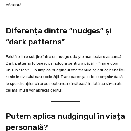
eficientă.
Diferența dintre “nudges” și
“dark patterns”
Există o linie subțire între un nudge etic și o manipulare ascunsă.
Dark patterns folosesc psihologia pentru a păcăli – “mai e doar
unul în stoc!” –, în timp ce nudgingul etic trebuie să aducă beneficii
reale individului sau societății. Transparența este esențială: dacă
le spui clienților că ai pus opțiunea sănătoasă în față ca să-i ajuți,
cei mai mulți vor aprecia gestul.
Putem aplica nudgingul în viața
personală?