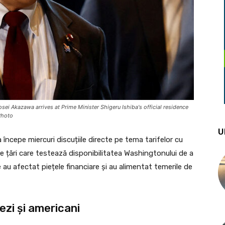
sei Akazawa arrives at Prime Minister Shigeru Ishiba's official residence
Photo
U
începe miercuri discuțiile directe pe tema tarifelor cu
e țări care testează disponibilitatea Washingtonului de a
au afectat piețele financiare și au alimentat temerile de
nezi și americani