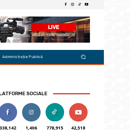
Administrație Publică
LATFORME SOCIALE
338,142
1,406
778,915
42,518