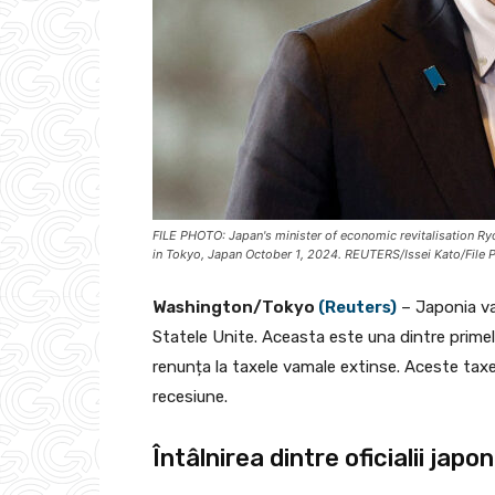
FILE PHOTO: Japan's minister of economic revitalisation Ryo
in Tokyo, Japan October 1, 2024. REUTERS/Issei Kato/File 
Washington/Tokyo
(Reuters)
– Japonia va 
Statele Unite. Aceasta este una dintre primel
renunța la taxele vamale extinse. Aceste taxe 
recesiune.
Întâlnirea dintre oficialii japo