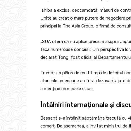
Ishiba a exclus, deocamdată, măsuri de contra
Unite au creat o mare putere de negociere pri
principal la The Asia Group, o firmă de consu
„SUA oferă să nu aplice presiuni asupra Japonie
facă numeroase concesii. Din perspectiva lor
declarat Tong, fost oficial al Departamentulu
Trump s-a plâns de mult timp de deficitul come
afacerile americane au fost dezavantajate de pr
a menține monedele slabe.
Întâlniri internaționale și discu
Bessent s-a întâlnit săptămâna trecută cu vi
comerț. De asemenea, a invitat ministrul de f