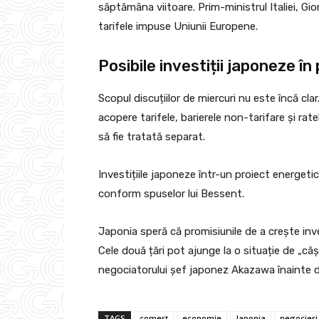
săptămâna viitoare. Prim-ministrul Italiei, Gi
tarifele impuse Uniunii Europene.
Posibile investiții japoneze î
Scopul discuțiilor de miercuri nu este încă cl
acopere tarifele, barierele non-tarifare și r
să fie tratată separat.
Investițiile japoneze într-un proiect energetic
conform spuselor lui Bessent.
Japonia speră că promisiunile de a crește inve
Cele două țări pot ajunge la o situație de „câș
negociatorului șef japonez Akazawa înainte d
TAGS
comerț
economie
Japonia
negocieri