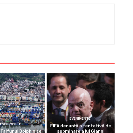
EVENIMENTE
EVENIMENTE
FIFA denunță o tentativă de
Taifunul Dolphin se
subminare a lui Gianni