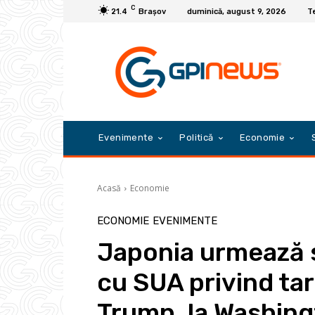
C
21.4
Braşov
duminică, august 9, 2026
Te
Evenimente
Politică
Economie
Acasă
Economie
ECONOMIE
EVENIMENTE
Japonia urmează s
cu SUA privind ta
Trump, la Washin