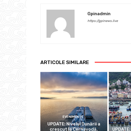
Gpinadmin
https://gpinews.live
ARTICOLE SIMILARE
EVENIMENTE
UPDATE: Nivelul Dunării a
crescut la Cernavodă.
UPDATE: 