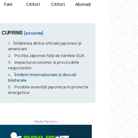
Fani
Cititori
Cititori
Abonați
CUPRINS
[ascunde]
Întâlnirea dintre oficialii japonezi și
americani
Poziția Japoniei față de tarifele SUA
Impactul economic și provocările
negocierilor
Întâlniri internaționale și discuții
bilaterale
Posibile investiții japoneze în proiecte
energetice
- Media Partners -