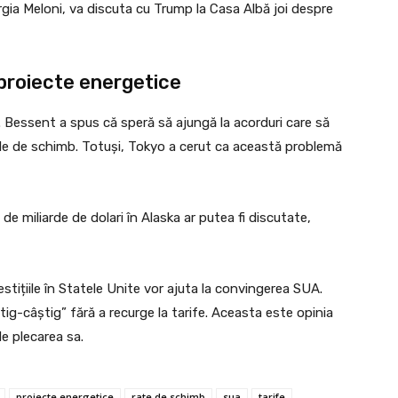
orgia Meloni, va discuta cu Trump la Casa Albă joi despre
n proiecte energetice
ar. Bessent a spus că speră să ajungă la acorduri care să
atele de schimb. Totuși, Tokyo a cerut ca această problemă
 de miliarde de dolari în Alaska ar putea fi discutate,
stițiile în Statele Unite vor ajuta la convingerea SUA.
tig-câștig” fără a recurge la tarife. Aceasta este opinia
e plecarea sa.
proiecte energetice
rate de schimb
sua
tarife