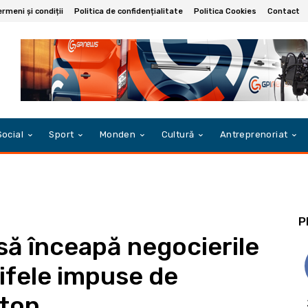
rmeni și condiții
Politica de confidențialitate
Politica Cookies
Contact
Social
Sport
Monden
Cultură
Antreprenoriat
P
ă înceapă negocierile
rifele impuse de
gton