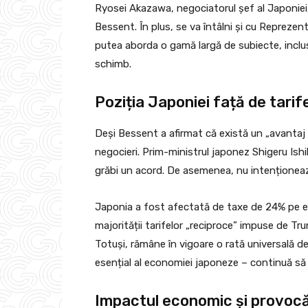
Ryosei Akazawa, negociatorul șef al Japoniei,
Bessent. În plus, se va întâlni și cu Reprezen
putea aborda o gamă largă de subiecte, inclus
schimb.
Poziția Japoniei față de tari
Deși Bessent a afirmat că există un „avantaj al
negocieri. Prim-ministrul japonez Shigeru Ishi
grăbi un acord. De asemenea, nu intenționeaz
Japonia a fost afectată de taxe de 24% pe exp
majorității tarifelor „reciproce” impuse de 
Totuși, rămâne în vigoare o rată universală d
esențial al economiei japoneze – continuă să f
Impactul economic și provocăr