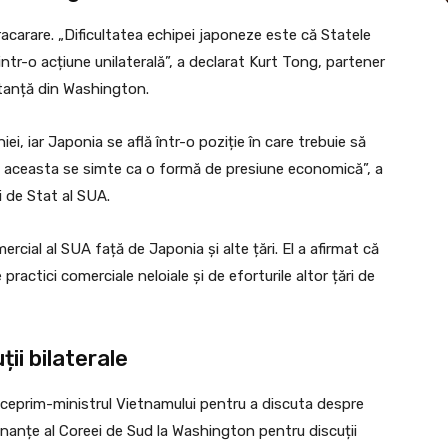
carare. „Dificultatea echipei japoneze este că Statele
ntr-o acțiune unilaterală”, a declarat Kurt Tong, partener
ltanță din Washington.
i, iar Japonia se află într-o poziție în care trebuie să
, aceasta se simte ca o formă de presiune economică”, a
i de Stat al SUA.
rcial al SUA față de Japonia și alte țări. El a afirmat că
actici comerciale neloiale și de eforturile altor țări de
ții bilaterale
ceprim-ministrul Vietnamului pentru a discuta despre
inanțe al Coreei de Sud la Washington pentru discuții