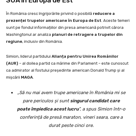
SUA în Europa de Est
În România cresc îngrijorările privind o posibilă
reducere a
prezenței trupelor americane în Europa de Est
. Aceste temeri
sunt pe fondul informațiilor din presa americană potrivit cărora
Washingtonul ar analiza
planuri de retragere a trupelor din
regiune
, inclusiv din România.
Simion, liderul partidului
Alianța pentru Unirea Românilor
(AUR)
– al doilea partid ca mărime din Parlament – este cunoscut
ca admirator al fostului președinte american Donald Trump și al
mișcării
MAGA
.
„Să nu mai avem trupe americane în România mi se
pare periculos și sunt
singurul candidat care
poate împiedica acest lucru
”, a spus Simion într-o
conferință de presă maraton, vineri seara, care a
durat peste cinci ore.