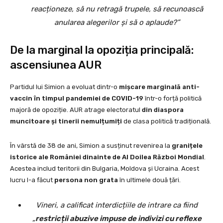
reacționeze, să nu retragă trupele, să recunoască
anularea alegerilor și să o aplaude?”
De la marginal la opoziția principală:
ascensiunea AUR
Partidul lui Simion a evoluat dintr-o
mișcare marginală anti-
vaccin în timpul pandemiei de COVID-19
într-o forță politică
majoră de opoziție. AUR atrage electoratul
din diaspora
muncitoare și tinerii nemulțumiți
de clasa politică tradițională.
În vârstă de 38 de ani, Simion a susținut revenirea la
granițele
istorice ale României dinainte de Al Doilea Război Mondial
.
Acestea includ teritorii din Bulgaria, Moldova și Ucraina. Acest
lucru l-a făcut
persona non grata
în ultimele două țări.
Vineri, a calificat interdicțiile de intrare ca fiind
„
restricții abuzive impuse de indivizi cu reflexe