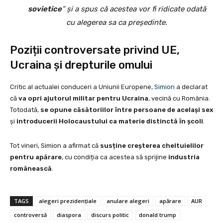
sovietice
” și a spus că acestea vor fi ridicate odată
cu alegerea sa ca președinte.
Poziții controversate privind UE,
Ucraina și drepturile omului
Critic al actualei conduceri a Uniunii Europene,
Simion
a declarat
că
va opri ajutorul militar pentru Ucraina
, vecină cu România.
Totodată,
se opune căsătoriilor între persoane de același sex
și
introducerii Holocaustului ca materie distinctă în școli
.
Tot vineri, Simion a afirmat că
susține creșterea cheltuielilor
pentru apărare
, cu condiția ca acestea să sprijine
industria
românească
.
TAGS
alegeri prezidențiale
anulare alegeri
apărare
AUR
controversă
diaspora
discurs politic
donald trump