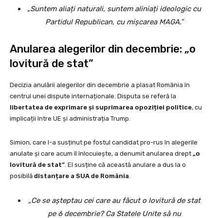
„Suntem aliați naturali, suntem aliniați ideologic cu
Partidul Republican, cu mișcarea MAGA.”
Anularea alegerilor din decembrie: „o
lovitură de stat”
Decizia anulării alegerilor din decembrie a plasat România în
centrul unei dispute internaționale. Disputa se referă la
libertatea de exprimare și suprimarea opoziției politice
, cu
implicații între UE și administrația Trump.
Simion, care l-a susținut pe fostul candidat pro-rus în alegerile
anulate și care acum îl înlocuiește, a denumit anularea drept
„o
lovitură de stat”
. El susține că această anulare a dus la o
posibilă
distanțare a SUA de România
.
„Ce se așteptau cei care au făcut o lovitură de stat
pe 6 decembrie? Ca Statele Unite să nu