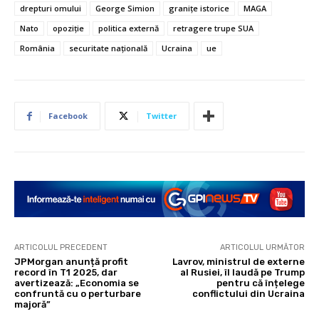
drepturi omului
George Simion
granițe istorice
MAGA
Nato
opoziție
politica externă
retragere trupe SUA
România
securitate națională
Ucraina
ue
Facebook
Twitter
ARTICOLUL PRECEDENT
ARTICOLUL URMĂTOR
JPMorgan anunță profit
Lavrov, ministrul de externe
record în T1 2025, dar
al Rusiei, îl laudă pe Trump
avertizează: „Economia se
pentru că înțelege
confruntă cu o perturbare
conflictului din Ucraina
majoră”