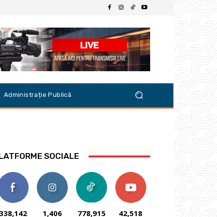
Administrație Publică
LATFORME SOCIALE
338,142
1,406
778,915
42,518