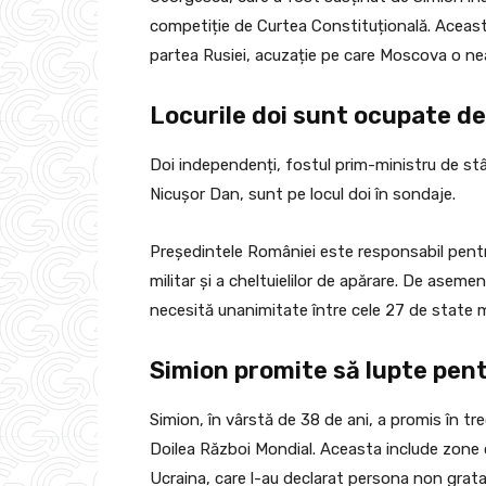
competiție de Curtea Constituțională. Aceasta
partea Rusiei, acuzație pe care Moscova o ne
Locurile doi sunt ocupate de
Doi independenți, fostul prim-ministru de stân
Nicușor Dan, sunt pe locul doi în sondaje.
Președintele României este responsabil pentru
militar și a cheltuielilor de apărare. De asem
necesită unanimitate între cele 27 de state
Simion promite să lupte pent
Simion, în vârstă de 38 de ani, a promis în tre
Doilea Război Mondial. Aceasta include zone c
Ucraina, care l-au declarat persona non grata