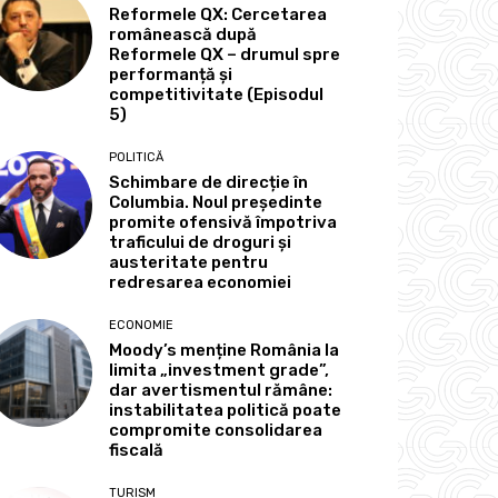
Reformele QX: Cercetarea
românească după
Reformele QX – drumul spre
performanță și
competitivitate (Episodul
5)
POLITICĂ
Schimbare de direcție în
Columbia. Noul președinte
promite ofensivă împotriva
traficului de droguri și
austeritate pentru
redresarea economiei
ECONOMIE
Moody’s menține România la
limita „investment grade”,
dar avertismentul rămâne:
instabilitatea politică poate
compromite consolidarea
fiscală
TURISM