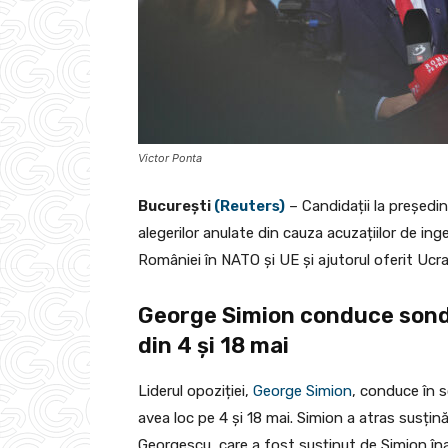
Victor Ponta
București
(Reuters)
– Candidații la președi
alegerilor anulate din cauza acuzațiilor de i
României în NATO și UE și ajutorul oferit Ucrai
George Simion conduce sondaj
din 4 și 18 mai
Liderul opoziției,
George Simion
, conduce în s
avea loc pe 4 și 18 mai. Simion a atras susțin
Georgescu, care a fost susținut de Simion îna