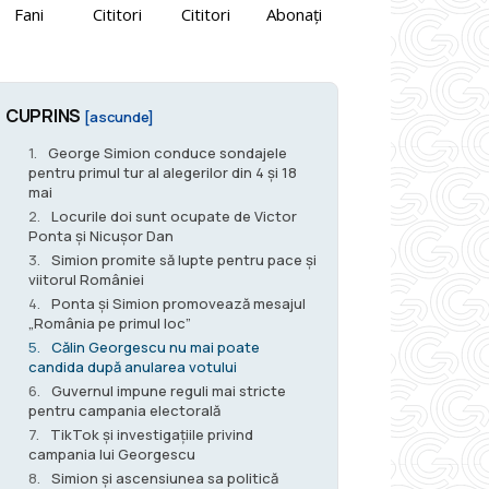
Fani
Cititori
Cititori
Abonați
CUPRINS
[ascunde]
George Simion conduce sondajele
pentru primul tur al alegerilor din 4 și 18
mai
Locurile doi sunt ocupate de Victor
Ponta și Nicușor Dan
Simion promite să lupte pentru pace și
viitorul României
Ponta și Simion promovează mesajul
„România pe primul loc”
Călin Georgescu nu mai poate
candida după anularea votului
Guvernul impune reguli mai stricte
pentru campania electorală
TikTok și investigațiile privind
campania lui Georgescu
Simion și ascensiunea sa politică