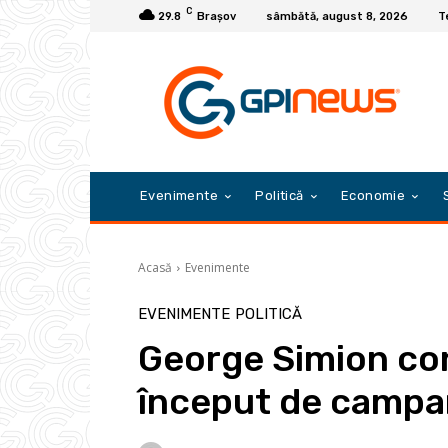
C
29.8
Braşov
sâmbătă, august 8, 2026
T
Evenimente
Politică
Economie
Acasă
Evenimente
EVENIMENTE
POLITICĂ
George Simion con
început de campan