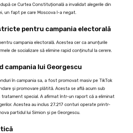
după ce Curtea Constituțională a invalidat alegerile din
ei, un fapt pe care Moscova l-a negat.
stricte pentru campania electorală
pentru campania electorală. Acestea cer ca anunțurile
rmele de socializare să elimine rapid conținutul la cerere.
ind campania lui Georgescu
fonduri în campania sa, a fost promovat masiv pe TikTok
ndare și promovare plătită. Acesta se află acum sub
un tratament special. A afirmat într-un raport că a eliminat
gerilor. Acestea au inclus 27.217 conturi operate printr-
ova partidul lui Simion și pe Georgescu.
itică