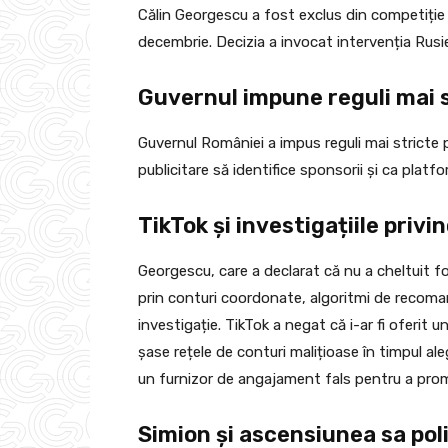
Călin Georgescu a fost exclus din competiție 
decembrie. Decizia a invocat intervenția Rusi
Guvernul impune reguli mai 
Guvernul României a impus reguli mai stricte 
publicitare să identifice sponsorii și ca platfo
TikTok și investigațiile priv
Georgescu, care a declarat că nu a cheltuit 
prin conturi coordonate, algoritmi de recoma
investigație. TikTok a negat că i-ar fi oferit 
șase rețele de conturi malițioase în timpul ale
un furnizor de angajament fals pentru a prom
Simion și ascensiunea sa pol