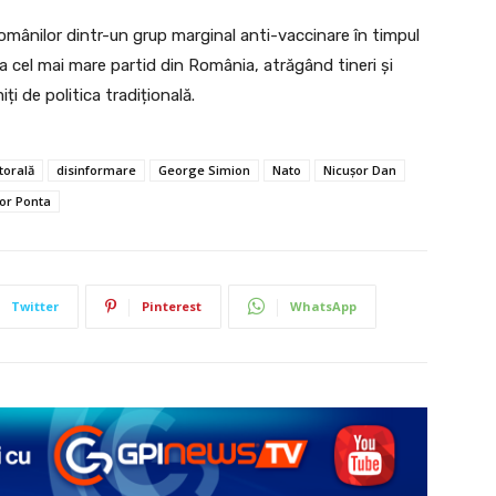
omânilor dintr-un grup marginal anti-vaccinare în timpul
 cel mai mare partid din România, atrăgând tineri și
i de politica tradițională.
torală
disinformare
George Simion
Nato
Nicușor Dan
tor Ponta
Twitter
Pinterest
WhatsApp