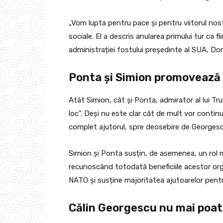
„Vom lupta pentru pace și pentru viitorul nostr
sociale. El a descris anularea primului tur ca f
administrației fostului președinte al SUA, Do
Ponta și Simion promovează 
Atât Simion, cât și Ponta, admirator al lui 
loc”. Deși nu este clar cât de mult vor contin
complet ajutorul, spre deosebire de Georgesc
Simion și Ponta susțin, de asemenea, un rol 
recunoscând totodată beneficiile acestor orga
NATO și susține majoritatea ajutoarelor pent
Călin Georgescu nu mai poat