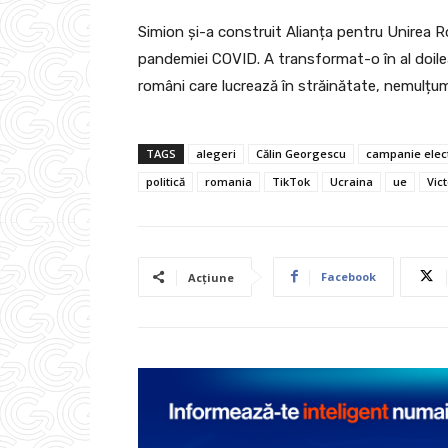
Simion și-a construit Alianța pentru Unirea R
pandemiei COVID. A transformat-o în al doilea
români care lucrează în străinătate, nemulțumiț
TAGS
alegeri
Călin Georgescu
campanie elec
politică
romania
TikTok
Ucraina
ue
Vic
Facebook
Acțiune