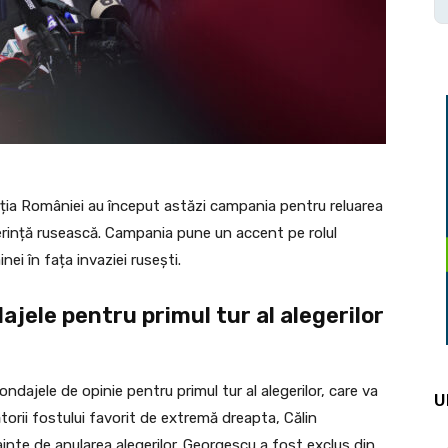
nția României au început astăzi campania pentru reluarea
ngerință rusească. Campania pune un accent pe rolul
nei în fața invaziei rusești.
ele pentru primul tur al alegerilor
ondajele de opinie pentru primul tur al alegerilor, care va
U
ătorii fostului favorit de extremă dreapta, Călin
inte de anularea alegerilor. Georgescu a fost exclus din