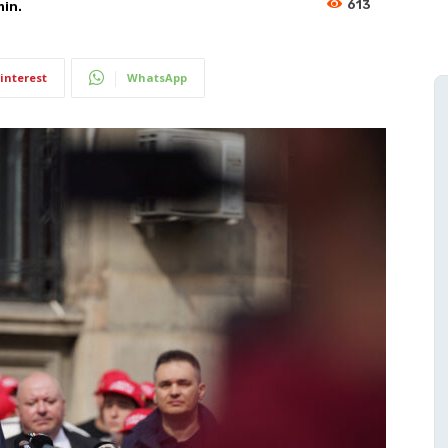
613
in.
interest
WhatsApp