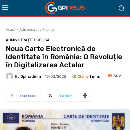
Acasă
Administrație Publică
ADMINISTRAȚIE PUBLICĂ
Noua Carte Electronică de
Identitate în România: O Revoluție
în Digitalizarea Actelor
302
Citire
1
min.
By
Gpinadmin
13/03/2025
Facebook
Twitter