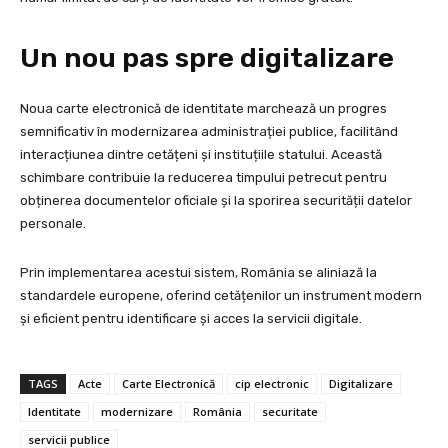
Un nou pas spre digitalizare
Noua carte electronică de identitate marchează un progres
semnificativ în modernizarea administrației publice, facilitând
interacțiunea dintre cetățeni și instituțiile statului. Această
schimbare contribuie la reducerea timpului petrecut pentru
obținerea documentelor oficiale și la sporirea securității datelor
personale.
Prin implementarea acestui sistem, România se aliniază la
standardele europene, oferind cetățenilor un instrument modern
și eficient pentru identificare și acces la servicii digitale.
TAGS
Acte
Carte Electronică
cip electronic
Digitalizare
Identitate
modernizare
România
securitate
servicii publice