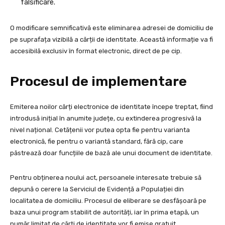
falsificare.
O modificare semnificativă este eliminarea adresei de domiciliu de
pe suprafața vizibilă a cărții de identitate. Această informație va fi
accesibilă exclusiv în format electronic, direct de pe cip.
Procesul de implementare
Emiterea noilor cărți electronice de identitate începe treptat, fiind
introdusă inițial în anumite județe, cu extinderea progresivă la
nivel național. Cetățenii vor putea opta fie pentru varianta
electronică, fie pentru o variantă standard, fără cip, care
păstrează doar funcțiile de bază ale unui document de identitate.
Pentru obținerea noului act, persoanele interesate trebuie să
depună o cerere la Serviciul de Evidență a Populației din
localitatea de domiciliu. Procesul de eliberare se desfășoară pe
baza unui program stabilit de autorități, iar în prima etapă, un
număr limitat de cărți de identitate vor fi emise gratuit.