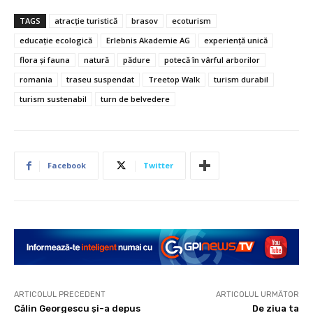
TAGS
atracție turistică
brasov
ecoturism
educație ecologică
Erlebnis Akademie AG
experiență unică
flora și fauna
natură
pădure
potecă în vârful arborilor
romania
traseu suspendat
Treetop Walk
turism durabil
turism sustenabil
turn de belvedere
Facebook
Twitter
ARTICOLUL PRECEDENT
ARTICOLUL URMĂTOR
Călin Georgescu și-a depus
De ziua ta