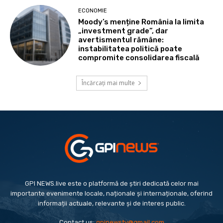
ECONOMIE
Moody’s menține România la limita
„investment grade”, dar
avertismentul rămâne:
instabilitatea politică poate
compromite consolidarea fiscală
Încărcați mai multe
GPI NEWS.live este o platformă de știri dedicată celor mai
importante evenimente locale, naționale și internaționale, oferind
informații actuale, relevante și de interes public.
Contact us:
gpinewstv@gmail.com