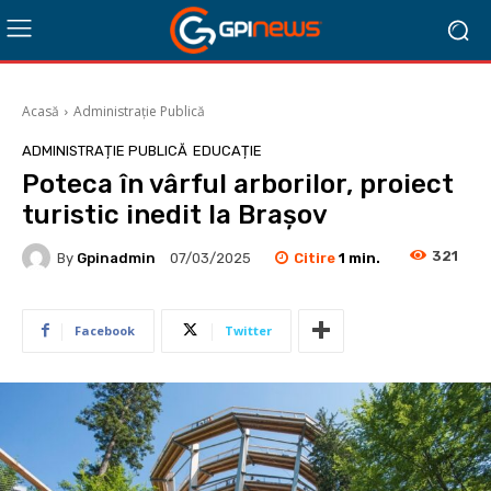
Acasă
Administrație Publică
ADMINISTRAȚIE PUBLICĂ
EDUCAȚIE
Poteca în vârful arborilor, proiect
turistic inedit la Brașov
321
Citire
1
min.
By
Gpinadmin
07/03/2025
Facebook
Twitter