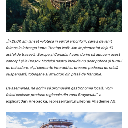
„În 2009, am lansat «Poteca în vârful arborilor», care a devenit
faimos în întreaga lume: Treetop Walk. Am implementat deja 13
astfel de trasee în Europa și Canada. Acum dorim să aducem acest
concept și la Brașov. Modelul nostru include nu doar poteca și turnul
de belvedere, ci și elemente interactive, precum podeaua de sticlă
suspendată, tobogane și structuri din plasă de frânghie.
De asemenea, ne dorim să promovăm gastronomia locală. Vom
folosi exclusiv produse regionale din zona Brașovului”
, a
explicat
Jan Hřebačka
, reprezentantul Erlebnis Akademie AG.