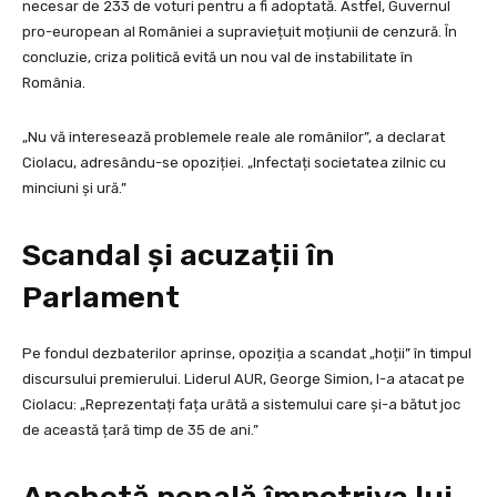
necesar de 233 de voturi pentru a fi adoptată. Astfel, Guvernul
pro-european al României a supraviețuit moțiunii de cenzură. În
concluzie, criza politică evită un nou val de instabilitate în
România.
„Nu vă interesează problemele reale ale românilor”, a declarat
Ciolacu, adresându-se opoziției. „Infectați societatea zilnic cu
minciuni și ură.”
Scandal și acuzații în
Parlament
Pe fondul dezbaterilor aprinse, opoziția a scandat „hoții” în timpul
discursului premierului. Liderul AUR, George Simion, l-a atacat pe
Ciolacu: „Reprezentați fața urâtă a sistemului care și-a bătut joc
de această țară timp de 35 de ani.”