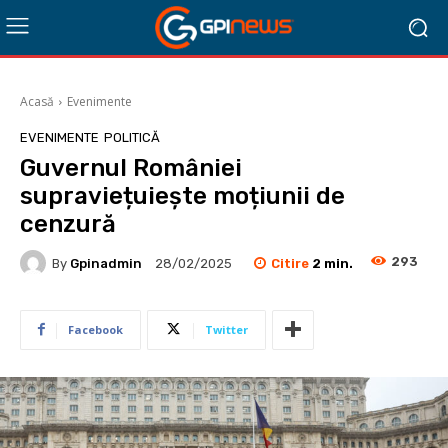
Acasă
Evenimente
EVENIMENTE
POLITICĂ
Guvernul României
supraviețuiește moțiunii de
cenzură
293
Citire
2
min.
By
Gpinadmin
28/02/2025
Facebook
Twitter