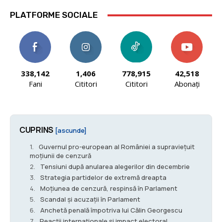
PLATFORME SOCIALE
338,142
1,406
778,915
42,518
Fani
Cititori
Cititori
Abonați
CUPRINS
[ascunde]
Guvernul pro-european al României a supraviețuit
moțiunii de cenzură
Tensiuni după anularea alegerilor din decembrie
Strategia partidelor de extremă dreapta
Moțiunea de cenzură, respinsă în Parlament
Scandal și acuzații în Parlament
Anchetă penală împotriva lui Călin Georgescu
Reacții internaționale și impact electoral