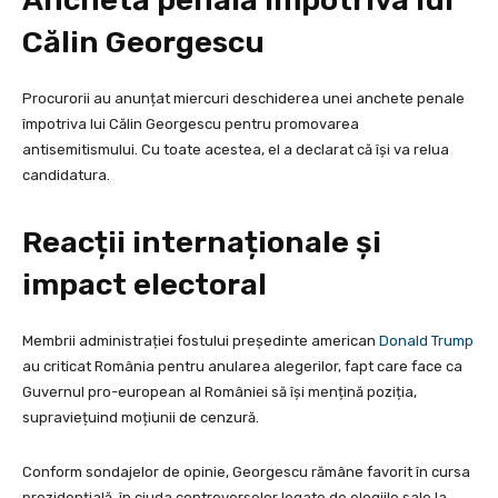
Anchetă penală împotriva lui
Călin Georgescu
Procurorii au anunțat miercuri deschiderea unei anchete penale
împotriva lui Călin Georgescu pentru promovarea
antisemitismului. Cu toate acestea, el a declarat că își va relua
candidatura.
Reacții internaționale și
impact electoral
Membrii administrației fostului președinte american
Donald Trump
au criticat România pentru anularea alegerilor, fapt care face ca
Guvernul pro-european al României să își mențină poziția,
supraviețuind moțiunii de cenzură.
Conform sondajelor de opinie, Georgescu rămâne favorit în cursa
prezidențială, în ciuda controverselor legate de elogiile sale la