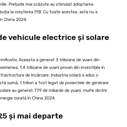
eriile. Prețurile mai scăzute au stimulat adoptarea
ibuția la creșterea PIB. Cu toate acestea, asta nu a
 în China 2024.
e vehicule electrice și solare
mnificativ. Aceasta a generat 3 trilioane de yuani din
semenea, 1,4 trilioane de yuani provin din investițiile în
nfrastructura de încărcare. Industria solară a adus o
astă sumă, 1 trilion a fost legat de proiectele de generare
or solare au generat 779 de miliarde de yuani, multe dintre
energie curată în China 2024.
5 și mai departe