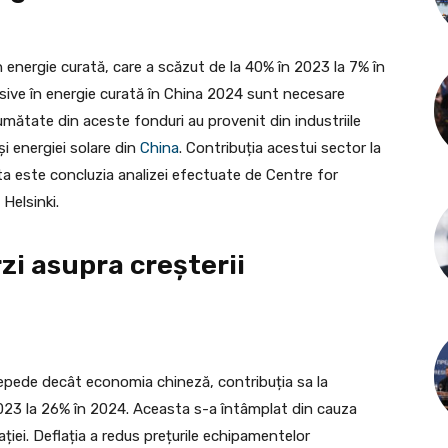
r în energie curată, care a scăzut de la 40% în 2023 la 7% în
asive în energie curată în China 2024 sunt necesare
umătate din aceste fonduri au provenit din industriile
și energiei solare din
China
. Contribuția acestui sector la
ta este concluzia analizei efectuate de Centre for
Helsinki.
zi asupra creșterii
 repede decât economia chineză, contribuția sa la
023 la 26% în 2024. Aceasta s-a întâmplat din cauza
lației. Deflația a redus prețurile echipamentelor