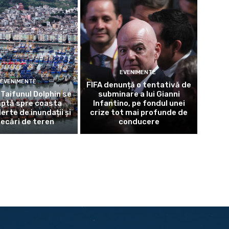
EVENIMENTE
EVENIMENTE
FIFA denunță o tentativă de
Taifunul Dolphin se
subminare a lui Gianni
aptă spre coasta
Infantino, pe fondul unei
lerte de inundații și
crize tot mai profunde de
necări de teren
conducere