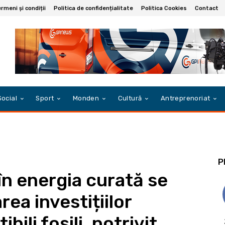
rmeni și condiții
Politica de confidențialitate
Politica Cookies
Contact
Social
Sport
Monden
Cultură
Antreprenoriat
P
 în energia curată se
ea investițiilor
bili fosili, potrivit