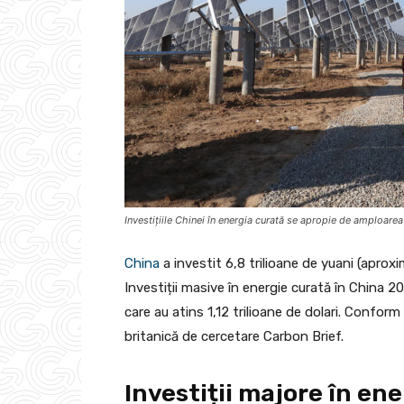
Investițiile Chinei în energia curată se apropie de amploarea i
China
a investit 6,8 trilioane de yuani (aproxi
Investiții masive în energie curată în China 202
care au atins 1,12 trilioane de dolari. Conform
britanică de cercetare Carbon Brief.
Investiții majore în en