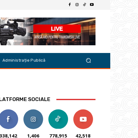
Administrație Publică
LATFORME SOCIALE
338,142
1,406
778,915
42,518