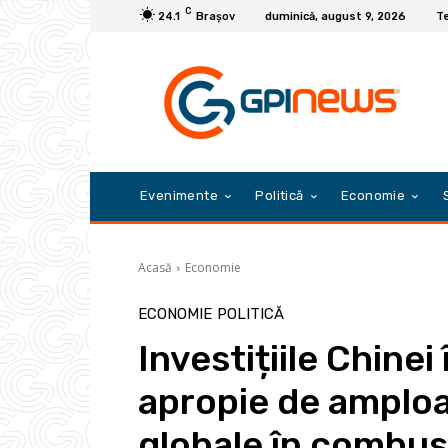
C
24.1
Braşov
duminică, august 9, 2026
Te
Evenimente
Politică
Economie
Acasă
Economie
ECONOMIE
POLITICĂ
Investițiile Chinei
apropie de amploar
globale în combusti