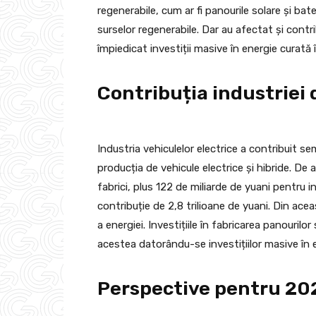
regenerabile, cum ar fi panourile solare și bat
surselor regenerabile. Dar au afectat și contr
împiedicat investiții masive în energie curată
Contribuția industriei d
Industria vehiculelor electrice a contribuit se
producția de vehicule electrice și hibride. De a
fabrici, plus 122 de miliarde de yuani pentru i
contribuție de 2,8 trilioane de yuani. Din ace
a energiei. Investițiile în fabricarea panouril
acestea datorându-se investițiilor masive în 
Perspective pentru 202