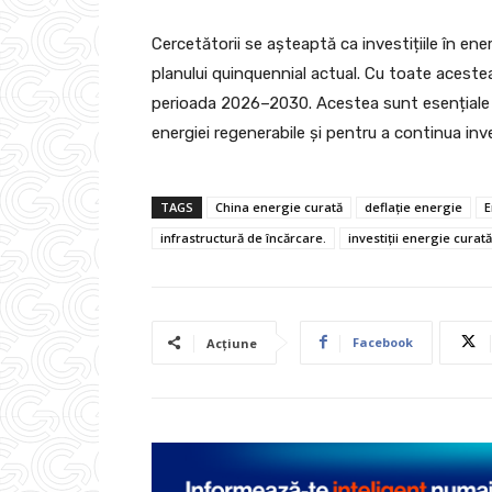
Cercetătorii se așteaptă ca investițiile în ene
planului quinquennial actual. Cu toate acest
perioada 2026–2030. Acestea sunt esențiale 
energiei regenerabile și pentru a continua inv
TAGS
China energie curată
deflație energie
E
infrastructură de încărcare.
investiții energie curat
Facebook
Acțiune