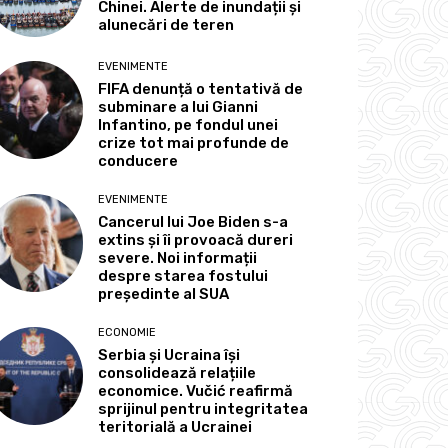
Chinei. Alerte de inundații și
alunecări de teren
EVENIMENTE
FIFA denunță o tentativă de
subminare a lui Gianni
Infantino, pe fondul unei
crize tot mai profunde de
conducere
EVENIMENTE
Cancerul lui Joe Biden s-a
extins și îi provoacă dureri
severe. Noi informații
despre starea fostului
președinte al SUA
ECONOMIE
Serbia și Ucraina își
consolidează relațiile
economice. Vučić reafirmă
sprijinul pentru integritatea
teritorială a Ucrainei