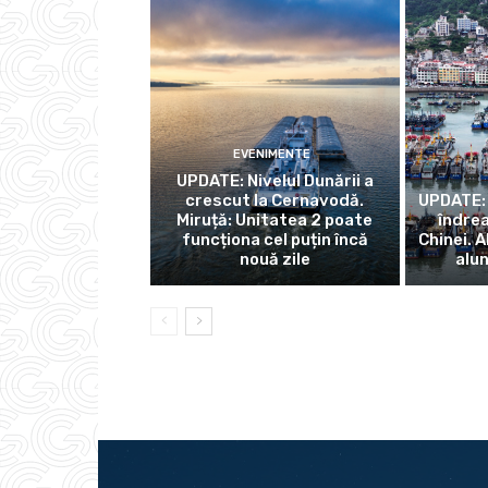
EVENIMENTE
UPDATE: Nivelul Dunării a
crescut la Cernavodă.
UPDATE: 
Miruță: Unitatea 2 poate
îndre
funcționa cel puțin încă
Chinei. A
nouă zile
alu