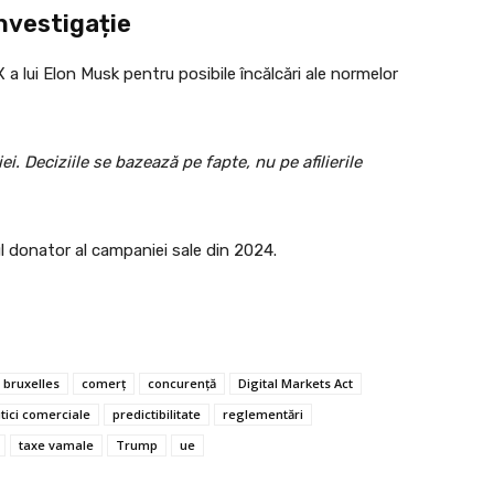
investigație
a lui Elon Musk pentru posibile încălcări ale normelor
. Deciziile se bazează pe fapte, nu pe afilierile
ul donator al campaniei sale din 2024.
bruxelles
comerț
concurență
Digital Markets Act
itici comerciale
predictibilitate
reglementări
taxe vamale
Trump
ue