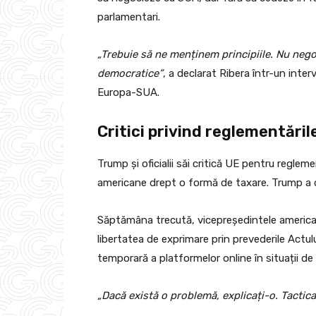
parlamentari.
„Trebuie să ne menținem principiile. Nu nego
democratice”
, a declarat Ribera într-un interv
Europa-SUA.
Critici privind reglementăril
Trump și oficialii săi critică UE pentru regle
americane drept o formă de taxare. Trump a d
Săptămâna trecută, vicepreședintele americ
libertatea de exprimare prin prevederile Actulu
temporară a platformelor online în situații de
„Dacă există o problemă, explicați-o. Tactica 