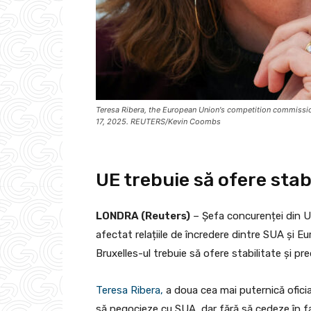
Teresa Ribera, the European Union's competition commissione
17, 2025. REUTERS/Kevin Coombs
UE trebuie să ofere stabi
LONDRA (Reuters)
– Șefa concurenței din U
afectat relațiile de încredere dintre SUA și E
Bruxelles-ul trebuie să ofere stabilitate și pr
Teresa Ribera,
a doua cea mai puternică ofici
să negocieze cu SUA, dar fără să cedeze în faț