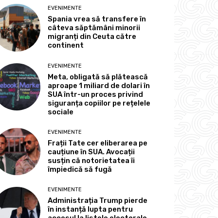
EVENIMENTE
Spania vrea să transfere în
câteva săptămâni minorii
migranți din Ceuta către
continent
EVENIMENTE
Meta, obligată să plătească
aproape 1 miliard de dolari în
SUA într-un proces privind
siguranța copiilor pe rețelele
sociale
EVENIMENTE
Frații Tate cer eliberarea pe
cauțiune în SUA. Avocații
susțin că notorietatea îi
împiedică să fugă
EVENIMENTE
Administrația Trump pierde
în instanță lupta pentru
accesul la listele electorale