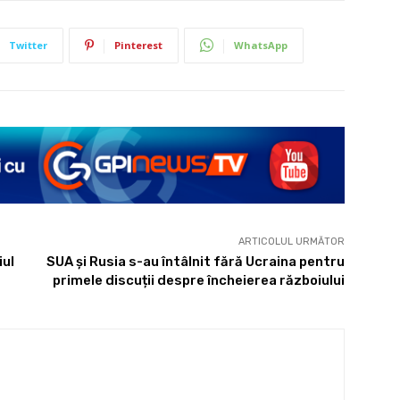
Twitter
Pinterest
WhatsApp
ARTICOLUL URMĂTOR
iul
SUA și Rusia s-au întâlnit fără Ucraina pentru
primele discuții despre încheierea războiului