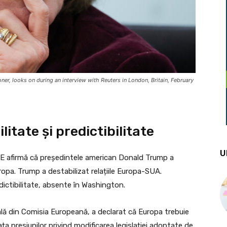
r, looks on during an interview with Reuters in London, Britain, February
litate și predictibilitate
U
E afirmă că președintele american Donald Trump a
uropa. Trump a destabilizat relațiile Europa-SUA.
edictibilitate, absente în Washington.
ală din Comisia Europeană, a declarat că Europa trebuie
a presiunilor privind modificarea legislației adoptate de