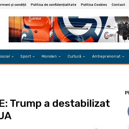
rmeni și condiții
Politica de confidențialitate
Politica Cookies
Contact
Social
Sport
Monden
Cultură
Antreprenoriat
P
E: Trump a destabilizat
SUA