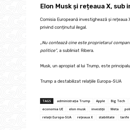
Elon Musk și rețeaua X, sub 
Comisia Europeană investighează și rețeaua X 
privind conținutul ilegal.
„Nu contează cine este proprietarul companiei
politice”
, a subliniat Ribera.
Musk, un apropiat al lui Trump, este principal
Trump a destabilizat relațiile Europa-SUA
TAGS
administrația Trump
Apple
Big Tech
economia UE
elon musk
investiții
Meta
pol
relații Europa-SUA
rețeaua X
stabilitate
tarife