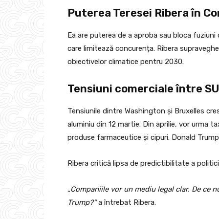
Puterea Teresei Ribera în C
Ea are puterea de a aproba sau bloca fuziuni 
care limitează concurența. Ribera supraveghe
obiectivelor climatice pentru 2030.
Tensiuni comerciale între SU
Tensiunile dintre Washington și Bruxelles cre
aluminiu din 12 martie. Din aprilie, vor urma t
produse farmaceutice și cipuri. Donald Trump 
Ribera critică lipsa de predictibilitate a politi
„Companiile vor un mediu legal clar. De ce nu
Trump?”
a întrebat Ribera.