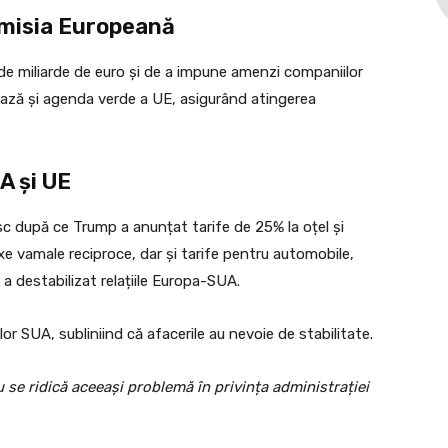
omisia Europeană
de miliarde de euro și de a impune amenzi companiilor
ază și agenda verde a UE, asigurând atingerea
A și UE
sc după ce Trump a anunțat tarife de 25% la oțel și
axe vamale reciproce, dar și tarife pentru automobile,
a destabilizat relațiile Europa-SUA.
cilor SUA, subliniind că afacerile au nevoie de stabilitate.
 se ridică aceeași problemă în privința administrației