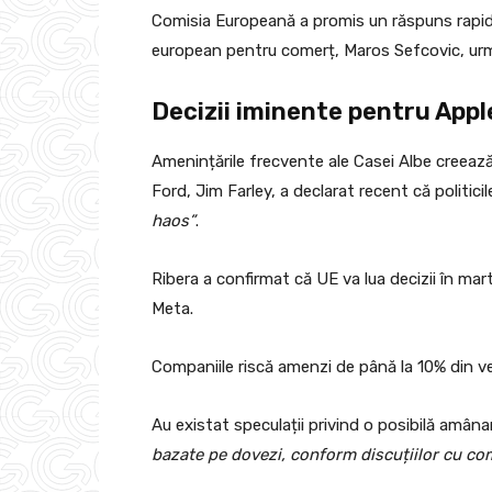
Comisia Europeană a promis un răspuns rapid 
european pentru comerț, Maros Sefcovic, urm
Decizii iminente pentru Appl
Amenințările frecvente ale Casei Albe creează
Ford, Jim Farley, a declarat recent că politic
haos”
.
Ribera a confirmat că UE va lua decizii în mart
Meta.
Companiile riscă amenzi de până la 10% din ven
Au existat speculații privind o posibilă amânar
bazate pe dovezi, conform discuțiilor cu com