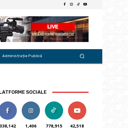
Administrație Publică
LATFORME SOCIALE
338,142
1,406
778,915
42,518