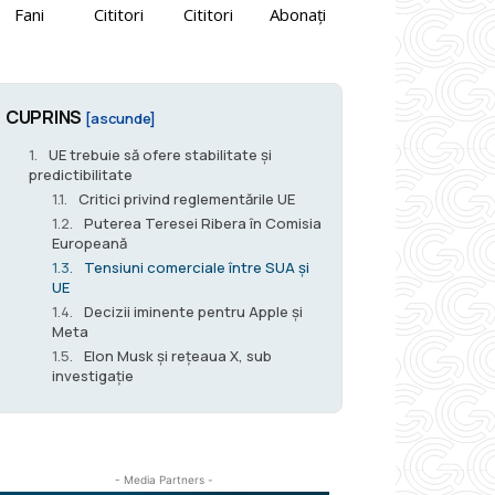
Fani
Cititori
Cititori
Abonați
CUPRINS
[ascunde]
UE trebuie să ofere stabilitate și
predictibilitate
Critici privind reglementările UE
Puterea Teresei Ribera în Comisia
Europeană
Tensiuni comerciale între SUA și
UE
Decizii iminente pentru Apple și
Meta
Elon Musk și rețeaua X, sub
investigație
- Media Partners -