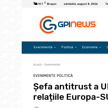
C
19.7
Braşov
sâmbătă, august 8, 2026
Te
Evenimente
Politică
Economie
Acasă
Evenimente
EVENIMENTE
POLITICĂ
Șefa antitrust a U
relațiile Europa-