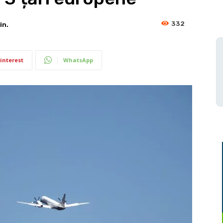
332
in.
interest
WhatsApp