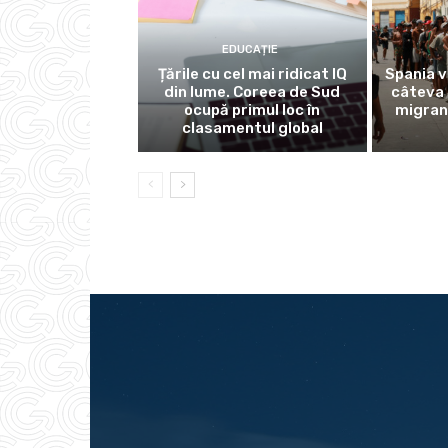
EDUCAȚIE
Țările cu cel mai ridicat IQ
Spania v
din lume. Coreea de Sud
câteva 
ocupă primul loc în
migran
clasamentul global