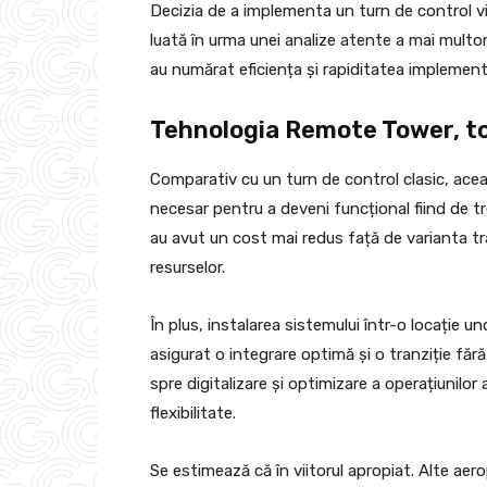
Decizia de a implementa un turn de control vi
luată în urma unei analize atente a mai multor
au numărat eficiența și rapiditatea implementă
Tehnologia Remote Tower, to
Comparativ cu un turn de control clasic, acea
necesar pentru a deveni funcțional fiind de 
au avut un cost mai redus față de varianta trad
resurselor.
În plus, instalarea sistemului într-o locație u
asigurat o integrare optimă și o tranziție făr
spre digitalizare și optimizare a operațiunilor
flexibilitate.
Se estimează că în viitorul apropiat. Alte aer