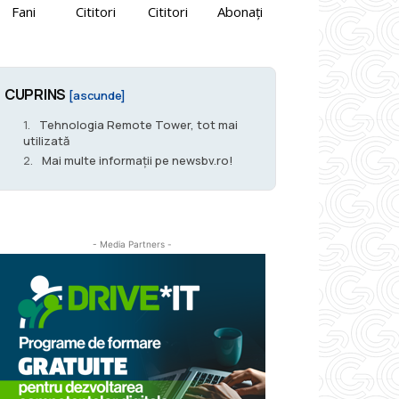
Fani
Cititori
Cititori
Abonați
CUPRINS
[ascunde]
Tehnologia Remote Tower, tot mai
utilizată
Mai multe informații pe newsbv.ro!
- Media Partners -