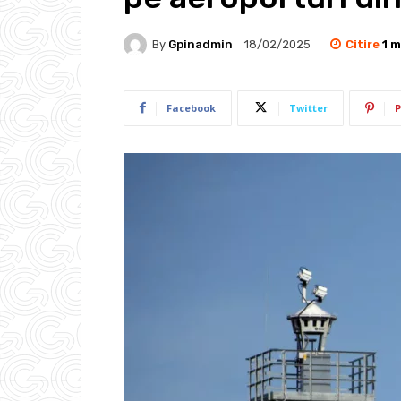
Citire
1
m
By
Gpinadmin
18/02/2025
Facebook
Twitter
P