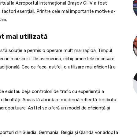
rtual la Aeroportul Internațional Brașov GHV a fost
 factori esențiali. Printre cele mai importante motive s-
rii.
t mai utilizată
stă soluție a permis o operare mult mai rapidă. Timpul
trei ori mai scurt. De asemenea, echipamentele necesare
ițională. Cee ce face, astfel, o utilizare mai eficientă a
nde existau deja controlori de trafic cu experiență a
ă dificultăți. Această abordare modernă reflectă tendința
 aeroportuare. Astfel se oferă un model de eficiență și
oporturi din Suedia, Germania, Belgia și Olanda vor adopta