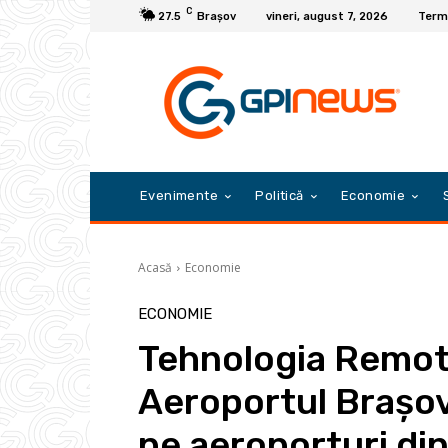
C
27.5
Braşov
vineri, august 7, 2026
Terme
Evenimente
Politică
Economie
Acasă
Economie
ECONOMIE
Tehnologia Remote
Aeroportul Brașov
pe aeroporturi din