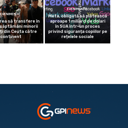
EVENIMENTE
EVENIMENTE
Meta, obligată să plătească
rea să transfere în
aproape 1 miliard de dolari
săptămâni minorii
în SUA într-un proces
ți din Ceuta către
privind siguranța copiilor pe
continent
rețelele sociale