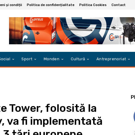
ni și condiții
Politica de confidențialitate
Politica Cookies
Contact
Social
Sport
Monden
Cultură
Antreprenoriat
P
 Tower, folosită la
, va fi implementată
 3 țări europene