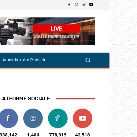
Administrație Publică
LATFORME SOCIALE
338,142
1,406
778,915
42,518