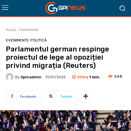
Acasă
Evenimente
EVENIMENTE
POLITICĂ
Parlamentul german respinge
proiectul de lege al opoziției
privind migrația (Reuters)
348
Citire
1
min.
By
Gpinadmin
31/01/2025
Facebook
Twitter