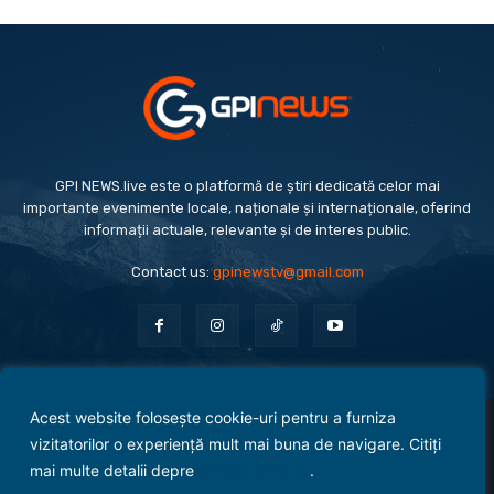
GPI NEWS.live este o platformă de știri dedicată celor mai
importante evenimente locale, naționale și internaționale, oferind
informații actuale, relevante și de interes public.
Contact us:
gpinewstv@gmail.com
Acest website folosește cookie-uri pentru a furniza
Evenimente
Politică
Economie
Social
Sport
Monden
Cultură
Antreprenoriat
vizitatorilor o experiență mult mai buna de navigare. Citiți
Administrație Publică
mai multe detalii depre
politica cookies
.