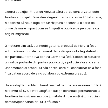
Liderul opoziției, Friedrich Merz, al cărui partid conservator este în
fruntea sondajelor înaintea alegerilor anticipate din 23 februarie,
a declarat că noua lege era un răspuns necesar la o serie de
crime de mare impact comise în spațiile publice de persoane cu
origini imigrante.
O moțiune similară, dar neobligatorie, propusă de Merz, a fost
adoptată miercuri de parlament datorită sprijinului legislatorilor
din partidul Alternativa pentru Germania (AfD), ceea ce a stârnit
un val de proteste din partea publicului, a politicienilor și chiar a
unor membri ai propriului său partid, care au considerat că a fost
încălcat un acord de a nu colabora cu extrema dreaptă.
Un sondaj DeutschlandTrend realizat pentru televiziunea publică
a relevat că 67% dintre alegători susțin controale permanente la
frontieră, inclusiv mai mult de jumătate dintre susținătorii social-
democraților cancelarului Olaf Scholz.