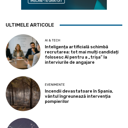
ULTIMELE ARTICOLE
AI & TECH
Inteligența artificială schimbă
recrutarea: tot mai mulți candidați
folosesc AI pentru a „trișa” la
interviurile de angajare
EVENIMENTE
Incendii devastatoare în Spania,
vântul îngreunează intervenția
pompierilor