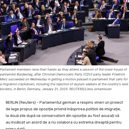
Parliament members raise their hands as they attend a session of the lower house of
parliament Bundestag, after Christian Democratic Party (CDU) party leader Friedrich
Merz succeeded on Wednesday in getting a motion passed in parliament that calls for
a migration crackdown, including the rejection of asylum seekers at the country's land
borders, in Berlin, Germany, January 31, 2025. REUTERS/Liesa Johannssen
BERLIN (Reuters) – Parlamentul german a respins vineri un proiect
de lege propus de opoziție privind înăsprirea politicii de imigrație,
la două zile după ce conservatorii din opoziție au fost acuzați că
au încălcat un acord de a nu colabora cu extrema dreaptă pentru
prima dată.