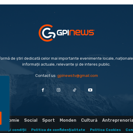
formă de știri dedicată celor mai importante evenimente locale, naționale 
informații actuale, relevante și de interes public.
Contact us:
gpinewstv@gmail.com
Economie
Social
Sport
Monden
Cultură
Antreprenori
eni și condiții
Politica de confidențialitate
Politica Cookies
Con