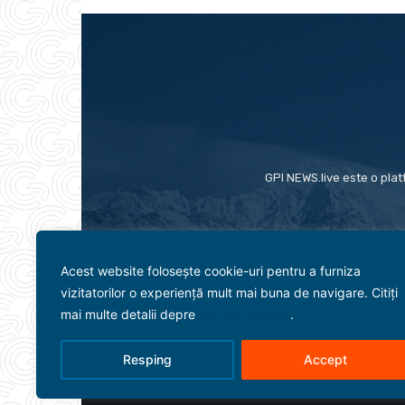
GPI NEWS.live este o plat
Acest website folosește cookie-uri pentru a furniza
vizitatorilor o experiență mult mai buna de navigare. Citiți
mai multe detalii depre
politica cookies
.
Resping
Accept
Evenimente
Politică
Term