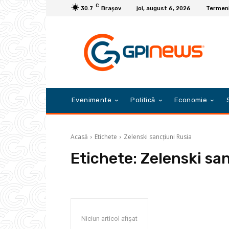
C
30.7
Braşov
joi, august 6, 2026
Termeni 
Evenimente
Politică
Economie
Acasă
Etichete
Zelenski sancțiuni Rusia
Etichete:
Zelenski sa
Niciun articol afișat