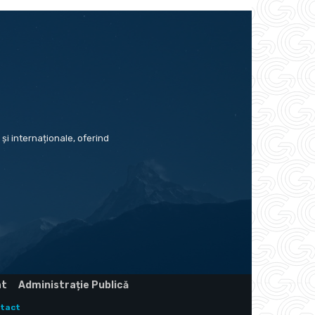
și internaționale, oferind
at
Administrație Publică
tact