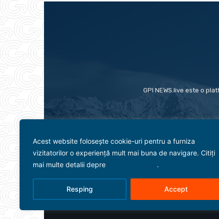
GPI NEWS.live este o plat
Acest website folosește cookie-uri pentru a furniza
vizitatorilor o experiență mult mai buna de navigare. Citiți
mai multe detalii depre
politica cookies
.
Resping
Accept
Evenimente
Politică
Term