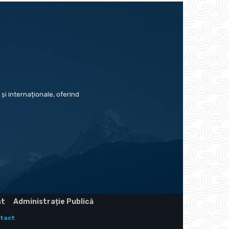
și internaționale, oferind
at
Administrație Publică
tact