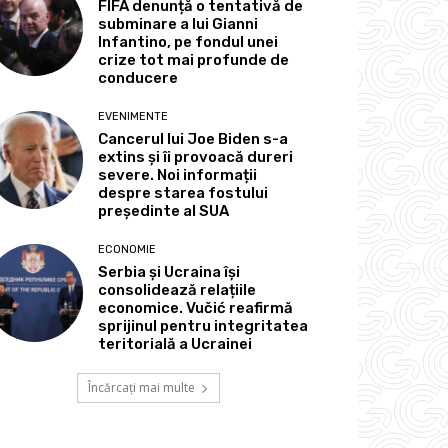
FIFA denunță o tentativă de
subminare a lui Gianni
Infantino, pe fondul unei
crize tot mai profunde de
conducere
EVENIMENTE
Cancerul lui Joe Biden s-a
extins și îi provoacă dureri
severe. Noi informații
despre starea fostului
președinte al SUA
ECONOMIE
Serbia și Ucraina își
consolidează relațiile
economice. Vučić reafirmă
sprijinul pentru integritatea
teritorială a Ucrainei
Încărcați mai multe