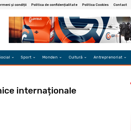
rmeni și condiții
Politica de confidențialitate
Politica Cookies
Contact
Social
Sport
Monden
Cultură
Antreprenoriat
mice internaționale