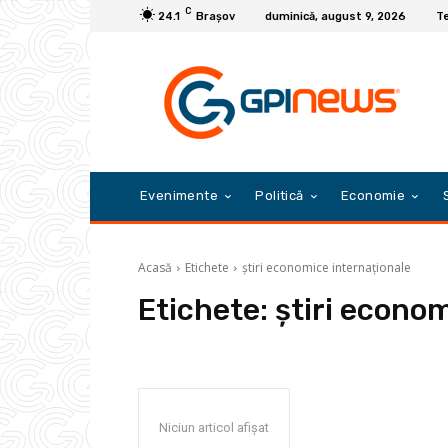
C
24.1
Braşov
duminică, august 9, 2026
Te
Evenimente
Politică
Economie
Acasă
Etichete
știri economice internaționale
Etichete:
știri econo
Niciun articol afișat