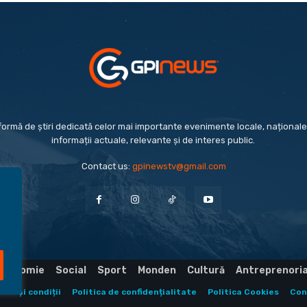
formă de știri dedicată celor mai importante evenimente locale, naționale 
informații actuale, relevante și de interes public.
Contact us:
gpinewstv@gmail.com
Economie
Social
Sport
Monden
Cultură
Antreprenori
eni și condiții
Politica de confidențialitate
Politica Cookies
Con