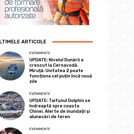
LTIMELE ARTICOLE
EVENIMENTE
UPDATE: Nivelul Dunării a
crescut la Cernavodă.
Miruță: Unitatea 2 poate
funcționa cel puțin încă nouă
zile
EVENIMENTE
UPDATE: Taifunul Dolphin se
îndreaptă spre coasta
Chinei. Alerte de inundații și
alunecări de teren
EVENIMENTE