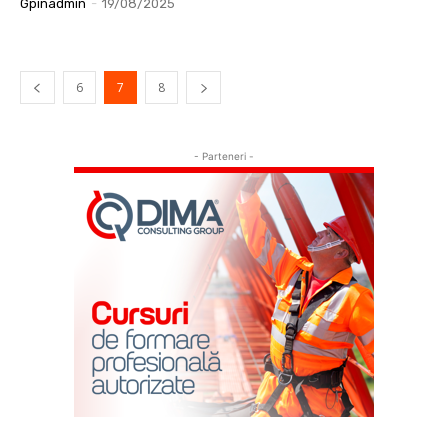
Gpinadmin
-
19/08/2025
6
7
8
- Parteneri -