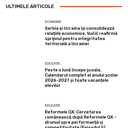
ULTIMELE ARTICOLE
ECONOMIE
Serbia și Ucraina își consolidează
relațiile economice. Vučić reafirmă
sprijinul pentru integritatea
teritorială a Ucrainei
EDUCAȚIE
Peste o lună începe școala.
Calendarul complet al anului școlar
2026-2027 și toate vacanțele
elevilor
EDUCAȚIE
Reformele QX: Cercetarea
românească după Reformele QX –
drumul spre performanță și
competitivitate (Episodul 5)