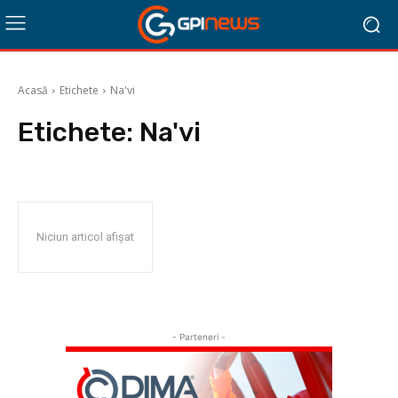
Acasă
Etichete
Na'vi
Etichete:
Na'vi
Niciun articol afișat
- Parteneri -