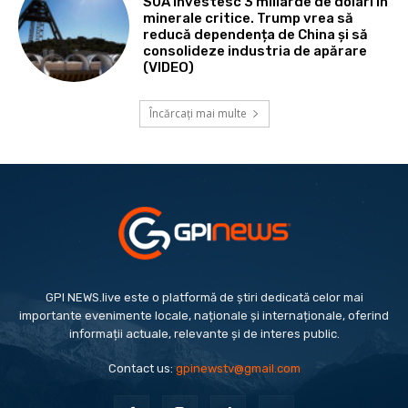
SUA investesc 3 miliarde de dolari în
minerale critice. Trump vrea să
reducă dependența de China și să
consolideze industria de apărare
(VIDEO)
Încărcați mai multe
GPI NEWS.live este o platformă de știri dedicată celor mai
importante evenimente locale, naționale și internaționale, oferind
informații actuale, relevante și de interes public.
Contact us:
gpinewstv@gmail.com