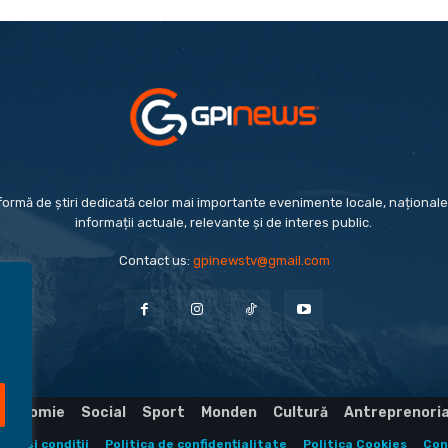
formă de știri dedicată celor mai importante evenimente locale, naționale 
informații actuale, relevante și de interes public.
Contact us:
gpinewstv@gmail.com
Economie
Social
Sport
Monden
Cultură
Antreprenori
eni și condiții
Politica de confidențialitate
Politica Cookies
Con