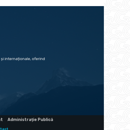
și internaționale, oferind
at
Administrație Publică
tact