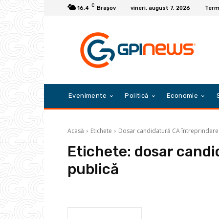
C
16.4
Braşov
vineri, august 7, 2026
Terme
Evenimente
Politică
Economie
Acasă
Etichete
Dosar candidatură CA întreprindere
Etichete:
dosar candi
publică