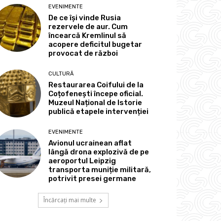
EVENIMENTE
De ce își vinde Rusia
rezervele de aur. Cum
încearcă Kremlinul să
acopere deficitul bugetar
provocat de război
CULTURĂ
Restaurarea Coifului de la
Coțofenești începe oficial.
Muzeul Național de Istorie
publică etapele intervenției
EVENIMENTE
Avionul ucrainean aflat
lângă drona explozivă de pe
aeroportul Leipzig
transporta muniție militară,
potrivit presei germane
Încărcați mai multe