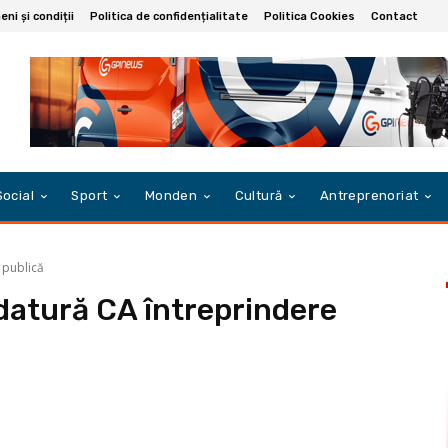
ni și condiții
Politica de confidențialitate
Politica Cookies
Contact
Social
Sport
Monden
Cultură
Antreprenoriat
 publică
datură CA întreprindere