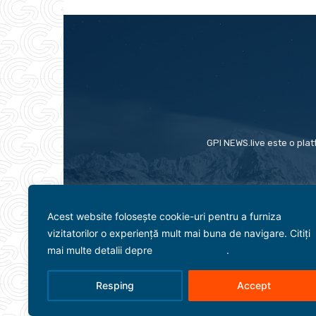
GPI NEWS.live este o plat
Acest website folosește cookie-uri pentru a furniza
vizitatorilor o experiență mult mai buna de navigare. Citiți
mai multe detalii depre
politica cookies
.
Resping
Accept
Evenimente
Politică
Term