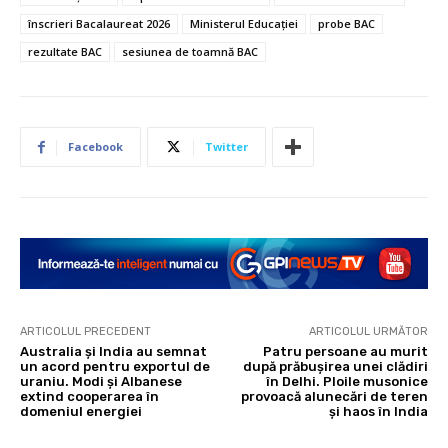
înscrieri Bacalaureat 2026
Ministerul Educației
probe BAC
rezultate BAC
sesiunea de toamnă BAC
Facebook
Twitter
ARTICOLUL PRECEDENT
ARTICOLUL URMĂTOR
Australia și India au semnat
Patru persoane au murit
un acord pentru exportul de
după prăbușirea unei clădiri
uraniu. Modi și Albanese
în Delhi. Ploile musonice
extind cooperarea în
provoacă alunecări de teren
domeniul energiei
și haos în India