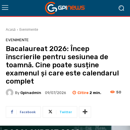
Acasă
Evenimente
EVENIMENTE
Bacalaureat 2026: Încep
înscrierile pentru sesiunea de
toamnă. Cine poate susține
examenul și care este calendarul
complet
50
Citire
2
min.
By
Gpinadmin
09/07/2026
Facebook
Twitter